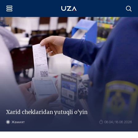
Xarid cheklaridan yutuqli o‘yin
Жамият
08:04 / 18.06.2026