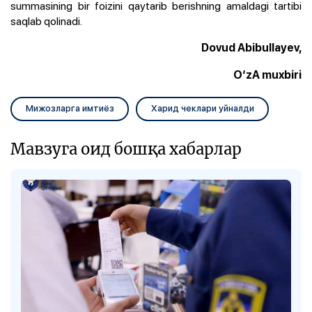
summasining bir foizini qaytarib berishning amaldagi tartibi
saqlab qolinadi.
Dovud Abibullayev,
O‘zA muxbiri
Мижозларга имтиёз
Харид чеклари уйналди
Мавзуга оид бошқа хабарлар