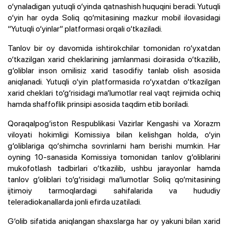
o‘ynaladigan yutuqli o‘yinda qatnashish huquqini beradi. Yutuqli
o‘yin har oyda Soliq qo‘mitasining mazkur mobil ilovasidagi
“Yutuqli o‘yinlar” platformasi orqali o‘tkaziladi.
Tanlov bir oy davomida ishtirokchilar tomonidan ro‘yxatdan
o‘tkazilgan xarid cheklarining jamlanmasi doirasida o‘tkazilib,
g‘oliblar inson omilisiz xarid tasodifiy tanlab olish asosida
aniqlanadi. Yutuqli o‘yin platformasida ro‘yxatdan o‘tkazilgan
xarid cheklari to‘g‘risidagi ma’lumotlar real vaqt rejimida ochiq
hamda shaffoflik prinsipi asosida taqdim etib boriladi.
Qoraqalpog‘iston Respublikasi Vazirlar Kengashi va Xorazm
viloyati hokimligi Komissiya bilan kelishgan holda, o‘yin
g‘oliblariga qo‘shimcha sovrinlarni ham berishi mumkin. Har
oyning 10-sanasida Komissiya tomonidan tanlov g‘oliblarini
mukofotlash tadbirlari o‘tkazilib, ushbu jarayonlar hamda
tanlov g‘oliblari to‘g‘risidagi ma’lumotlar Soliq qo‘mitasining
ijtimoiy tarmoqlardagi sahifalarida va hududiy
teleradiokanallarda jonli efirda uzatiladi.
G‘olib sifatida aniqlangan shaxslarga har oy yakuni bilan xarid