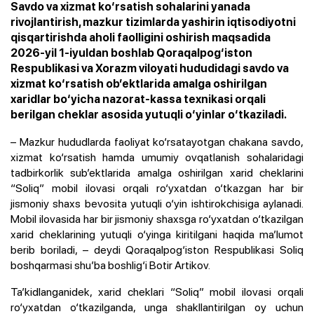
Savdo va xizmat ko‘rsatish sohalarini yanada
rivojlantirish, mazkur tizimlarda yashirin iqtisodiyotni
qisqartirishda aholi faolligini oshirish maqsadida
2026-yil 1-iyuldan boshlab Qoraqalpog‘iston
Respublikasi va Xorazm viloyati hududidagi savdo va
xizmat ko‘rsatish ob’ektlarida amalga oshirilgan
xaridlar bo‘yicha nazorat-kassa texnikasi orqali
berilgan cheklar asosida yutuqli o‘yinlar o‘tkaziladi.
– Mazkur hududlarda faoliyat ko‘rsatayotgan chakana savdo,
xizmat ko‘rsatish hamda umumiy ovqatlanish sohalaridagi
tadbirkorlik sub’ektlarida amalga oshirilgan xarid cheklarini
“Soliq” mobil ilovasi orqali ro‘yxatdan o‘tkazgan har bir
jismoniy shaxs bevosita yutuqli o‘yin ishtirokchisiga aylanadi.
Mobil ilovasida har bir jismoniy shaxsga ro‘yxatdan o‘tkazilgan
xarid cheklarining yutuqli o‘yinga kiritilgani haqida ma’lumot
berib boriladi,
– deydi Qoraqalpog‘iston Respublikasi Soliq
boshqarmasi shu’ba boshlig‘i Botir Artikov.
Ta’kidlanganidek, xarid cheklari “Soliq” mobil ilovasi orqali
ro‘yxatdan o‘tkazilganda, unga shakllantirilgan oy uchun