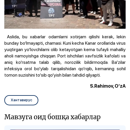
Aslida, bu xabarlar odamlarni xotirjam qilishi kerak, lekin
bunday bo‘lmayapti, chamasi. Kuni kecha Kanar orollarida virus
yuqtirgan yo‘lovchilarni olib ketayotgan kema tufayli mahalliy
aholi namoyishga chiqqan. Port ishchilari xavfsizlik kafolati va
aniq ko‘rsatma talab qilib, norozilik bildirmoqda. Ba’zilar
infeksiya orol bo‘ylab tarqalishidan qo‘rqib, kemaning sohil
tomon suzishini to‘sib qo‘yish bilan tahdid qilyapti.
S.Rahimov, O‘zA
Хантавирус
Мавзуга оид бошқа хабарлар