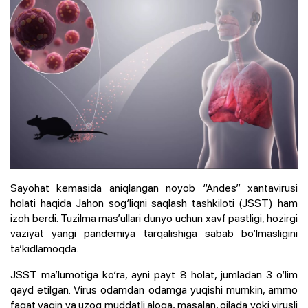
Sayohat kemasida aniqlangan noyob “Andes” xantavirusi
holati haqida Jahon sog‘liqni saqlash tashkiloti (JSST) ham
izoh berdi. Tuzilma mas’ullari dunyo uchun xavf pastligi, hozirgi
vaziyat yangi pandemiya tarqalishiga sabab bo‘lmasligini
ta’kidlamoqda.
JSST ma’lumotiga ko‘ra, ayni payt 8 holat, jumladan 3 o‘lim
qayd etilgan. Virus odamdan odamga yuqishi mumkin, ammo
faqat yaqin va uzoq muddatli aloqa, masalan, oilada yoki virusli