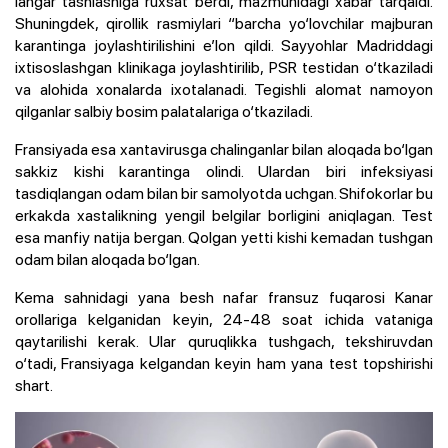
langar tashlashiga ruxsat berdi, mazmunidagi xabar tarqaldi.
Shuningdek, qirollik rasmiylari “barcha yo‘lovchilar majburan
karantinga joylashtirilishini e’lon qildi. Sayyohlar Madriddagi
ixtisoslashgan klinikaga joylashtirilib, PSR testidan o‘tkaziladi
va alohida xonalarda ixotalanadi. Tegishli alomat namoyon
qilganlar salbiy bosim palatalariga o‘tkaziladi.
Fransiyada esa xantavirusga chalinganlar bilan aloqada bo‘lgan
sakkiz kishi karantinga olindi. Ulardan biri infeksiyasi
tasdiqlangan odam bilan bir samolyotda uchgan. Shifokorlar bu
erkakda xastalikning yengil belgilar borligini aniqlagan. Test
esa manfiy natija bergan. Qolgan yetti kishi kemadan tushgan
odam bilan aloqada bo‘lgan.
Kema sahnidagi yana besh nafar fransuz fuqarosi Kanar
orollariga kelganidan keyin, 24-48 soat ichida vataniga
qaytarilishi kerak. Ular quruqlikka tushgach, tekshiruvdan
o‘tadi, Fransiyaga kelgandan keyin ham yana test topshirishi
shart.