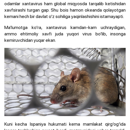
odamlar xantavirus ham global miqyosda tarqalib ketishidan
xavfsirashi turgan gap. Shu bois hamon okeanda qolayotgan
kemani hech bir davlat o‘z sohiliga yaqinlashishini istamayapti.
Ma’lumotga ko‘ra, xantavirus kamdan-kam uchraydigan,
ammo ehtimoliy xavfi juda yuqori virus bo‘lib, insonga
kemiruvchidan yuqar ekan.
Kuni kecha Ispaniya hukumati kema mamlakat qirg‘og‘ida