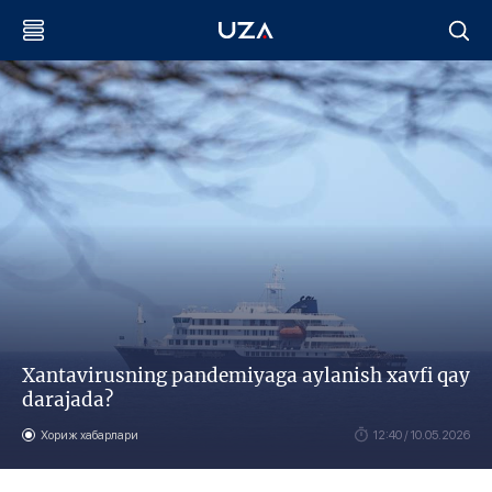
Xantavirusning pandemiyaga aylanish xavfi qay
darajada?
Хориж хабарлари
12:40 / 10.05.2026