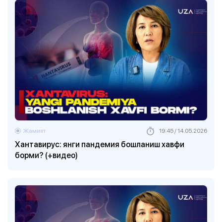
Жамият
19:45 / 14.05.2026
Хантавирус: янги пандемия бошланиш хавфи
борми? (+видео)