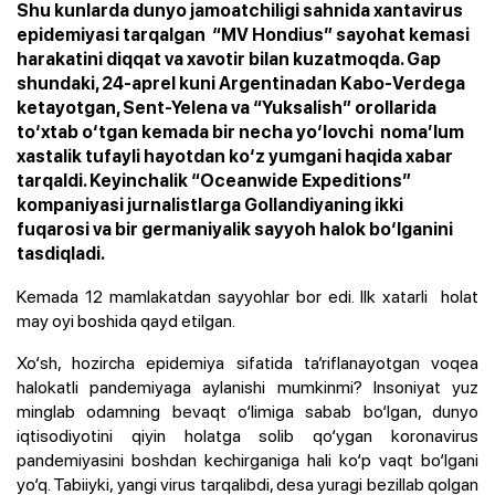
Shu kunlarda dunyo jamoatchiligi sahnida xantavirus
epidemiyasi tarqalgan “MV Hondius” sayohat kemasi
harakatini diqqat va xavotir bilan kuzatmoqda. Gap
shundaki, 24-aprel kuni Argentinadan Kabo-Verdega
ketayotgan, Sent-Yelena va “Yuksalish” orollarida
to‘xtab o‘tgan kemada bir necha yo‘lovchi noma’lum
xastalik tufayli hayotdan ko‘z yumgani haqida xabar
tarqaldi. Keyinchalik “Oceanwide Expeditions”
kompaniyasi jurnalistlarga Gollandiyaning ikki
fuqarosi va bir germaniyalik sayyoh halok bo‘lganini
tasdiqladi.
Kemada 12 mamlakatdan sayyohlar bor edi. Ilk xatarli holat
may oyi boshida qayd etilgan.
Xo‘sh, hozircha epidemiya sifatida ta’riflanayotgan voqea
halokatli pandemiyaga aylanishi mumkinmi? Insoniyat yuz
minglab odamning bevaqt o‘limiga sabab bo‘lgan, dunyo
iqtisodiyotini qiyin holatga solib qo‘ygan koronavirus
pandemiyasini boshdan kechirganiga hali ko‘p vaqt bo‘lgani
yo‘q. Tabiiyki, yangi virus tarqalibdi, desa yuragi bezillab qolgan