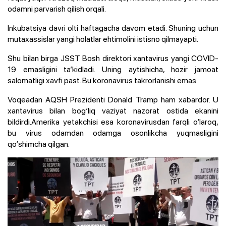
odamni parvarish qilish orqali.
Inkubatsiya davri olti haftagacha davom etadi. Shuning uchun
mutaxassislar yangi holatlar ehtimolini istisno qilmayapti.
Shu bilan birga JSST Bosh direktori xantavirus yangi COVID-
19 emasligini ta’kidladi. Uning aytishicha, hozir jamoat
salomatligi xavfi past. Bu koronavirus takrorlanishi emas.
Voqeadan AQSH Prezidenti Donald Tramp ham xabardor. U
xantavirus bilan bog‘liq vaziyat nazorat ostida ekanini
bildirdi.Amerika yetakchisi esa koronavirusdan farqli o‘laroq,
bu virus odamdan odamga osonlikcha yuqmasligini
qo‘shimcha qilgan.