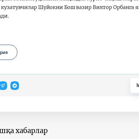
 кузатувчилар Шуйокни Бош вазир Виктор Орбанга 
ди.
грия
h
ошқа хабарлар