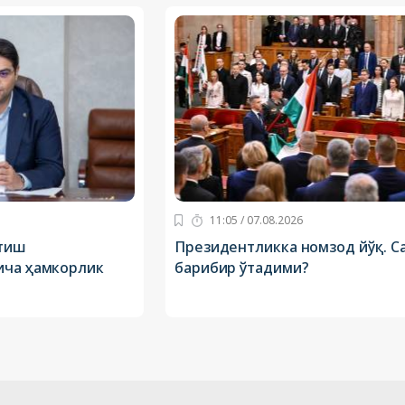
11:05 / 07.08.2026
итиш
Президентликка номзод йўқ. С
ича ҳамкорлик
барибир ўтадими?