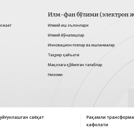
Илм-фан бўлими (электрон ж
рожаат
Илмий иш эълонлари
Илмий йўналишлар
Инновацион ғоялар ва ишланмалар
Таҳрир ҳайъати
Мақолага қўйилган талаблар
Низоми
 уйғунлашган саёҳат
Рақамли трансформа
кафолати