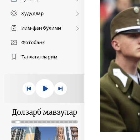
Ҳудудлар
Илм-фан бўлими
Фотобанк
Танлаганларим
Долзарб мавзулар