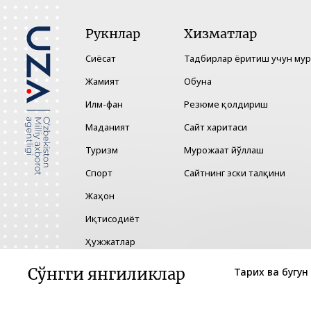
Рукнлар
Хизматлар
Сиёсат
Тадбирлар ёритиш учун му
Жамият
Обуна
Илм-фан
Резюме қолдириш
Маданият
Сайт харитаси
Туризм
Мурожаат йўллаш
Спорт
Сайтнинг эски талқини
Жаҳон
Иқтисодиёт
Ҳужжатлар
Технология
Сўнгги янгиликлар
Тарих ва бугун