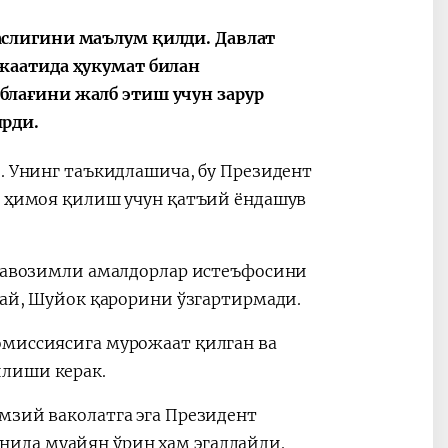
слигини маълум қилди. Давлат
жаатида ҳукумат билан
лағини жалб этиш учун зарур
2030”
Президент Шавкат
2026 йил –
рди.
Мирзиёев
Маҳаллани
раислигида
ривожланти
и. Унинг таъкидлашича, бу Президент
ўтказилган
жамиятни
и ҳимоя қилиш учун қатъий ёндашув
видеоселектор
юксалтириш
йиғилишлари
и лавозимли амалдорлар истеъфосини
амай, Шуйок қарорини ўзгартирмади.
омиссиясига мурожаат қилган ва
илиши керак.
мзий ваколатга эга Президент
ида муайян ўрин ҳам эгаллайди.