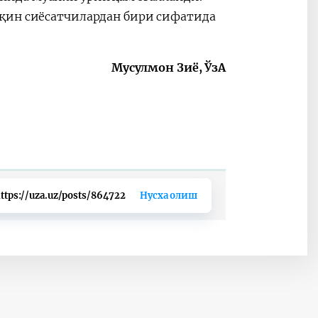
яқин сиёсатчилардан бири сифатида
Мусулмон Зиё, ЎзА
ttps://uza.uz/posts/864722
Нусха олиш