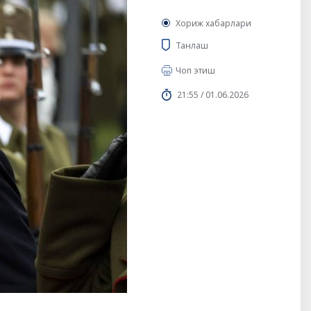
Хориж хабарлари
Танлаш
Чоп этиш
21:55 / 01.06.2026