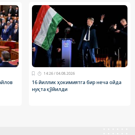
14:26 / 04.08.2026
айлов
16 йиллик ҳокимиятга бир неча ойда
нуқта қўйилди