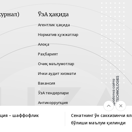
урнал)
ЎзА ҳақида
Агентлик ҳақида
Норматив ҳужжатлар
Алоқа
Раҳбарият
Очиқ маълумотлар
Ички аудит хизмати
Вакансия
ЎзА тендерлари
Антикоррупция
Гендер тенглик
ция – шаффофлик
Сенатнинг ўн саккизинчи я
Хавфларни бошқариш
бўлиши маълум қилинди