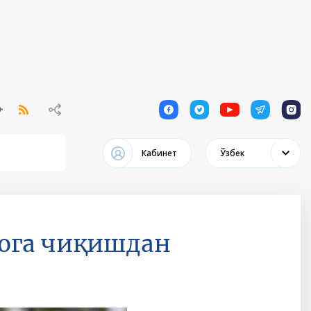
1
1
1
1
1
Кабинет
Ўзбек
фога чиқишдан