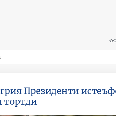
грия Президенти истеъ
 тортди