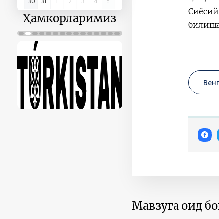
30
31
1
2
3
4
5
Сиёсий
Ҳамкорларимиз
билиша
Вен
Мавзуга оид б