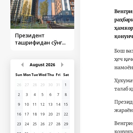
Венгри
раҳбар
ҳамкор
Президент
Президент
қонунч
ташрифидан сўнг...
ташрифлари
Бош ва
ҳеч қа
August
2026
намоён
Sun
Mon
Tue
Wed
Thu
Fri
Sat
Ҳукума
26
27
28
29
30
31
1
талаб 
2
3
4
5
6
7
8
Презид
9
10
11
12
13
14
15
жараён
16
17
18
19
20
21
22
Венгри
23
24
25
26
27
28
29
қонунл