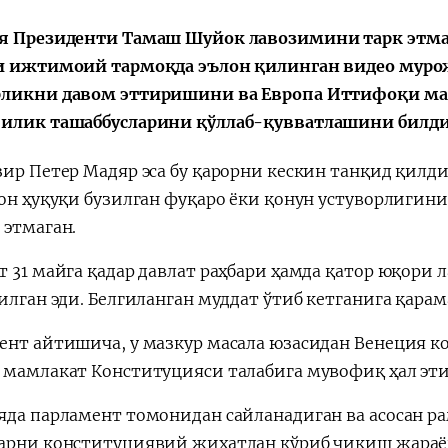
я Президенти Тамаш Шуйок лавозимини тарк этма
и ижтимоий тармоқда эълон қилинган видео муро
ликни давом эттиришини ва Европа Иттифоқи маб
Қарор ва ижро
“Ўзбекистон – 
илик ташаббусларини қўллаб-қувватлашини билди
стратегияси
зир Петер Мадяр эса бу қарорни кескин танқид қилд
чон ҳуқуқи бузилган фуқаро ёки қонун устуворлигин
 этмаган.
т 31 майга қадар давлат раҳбари ҳамда қатор юқор
қилган эди. Белгиланган муддат ўтиб кетганига қар
ент айтишича, у мазкур масала юзасидан Венеция к
 мамлакат Конституцияси талабига мувофиқ ҳал эт
яда парламент томонидан сайланадиган ва асосан ра
арни конституциявий жиҳатдан кўриб чиқиш жараён