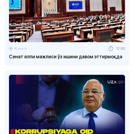
Жамият
12:03
Сенат ялпи мажлиси ўз ишини давом эттирмоқда