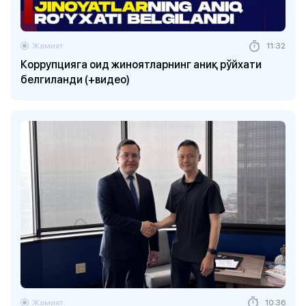
Жамият
11:32
Коррупцияга оид жиноятларнинг аниқ рўйхати
белгиланди (+видео)
Жамият
10:36