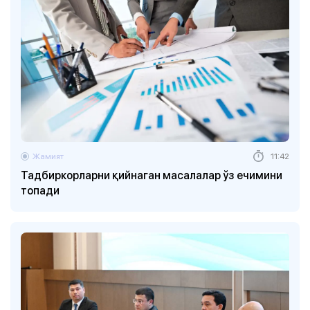
Жамият
11:42
Тадбиркорларни қийнаган масалалар ўз ечимини
топади