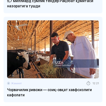
5,7 миллиард сўмлик тендер Рақобат қўмитаси
назоратига тушди
Жамият
12:21
Чорвачилик ривожи — озиқ-овқат хавфсизлиги
кафолати