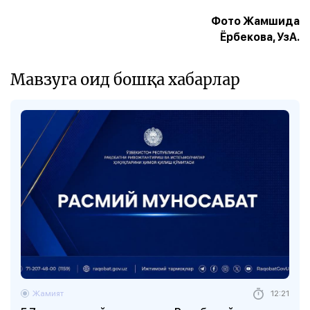
Фото Жамшида
Ёрбекова, УзА.
Мавзуга оид бошқа хабарлар
Жамият
12:21