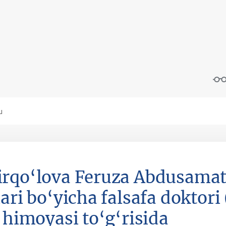
rqo‘lova Feruza Abdusamat 
lari bo‘yicha falsafa doktori
i himoyasi to‘g‘risida