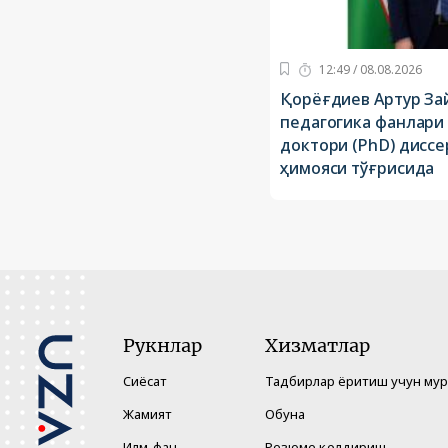
12:49 / 08.08.2026
Қорёғдиев Aртур З
педагогика фанлари
доктори (PhD) дисс
ҳимояси тўғрисида
Рукнлар
Хизматлар
Сиёсат
Тадбирлар ёритиш учун му
Жамият
Обуна
Илм-фан
Резюме қолдириш