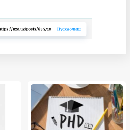
https://uza.uz/posts/855710
Нусха олиш