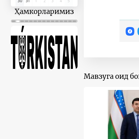
30
31
1
2
3
4
5
Ҳамкорларимиз
Мавзуга оид б