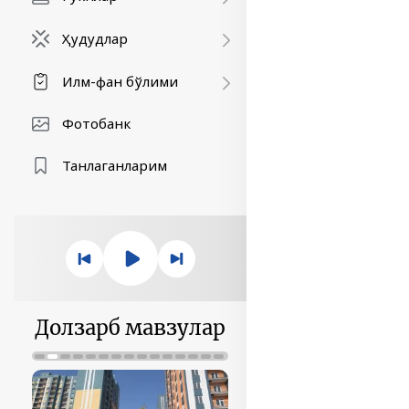
Ҳудудлар
Илм-фан бўлими
Фотобанк
Танлаганларим
Долзарб мавзулар