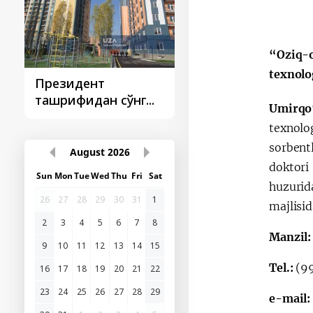
“Oziq-o
texnolo
Президент
Президент
ташрифидан сўнг...
ташрифлари
Umirqo
texnolo
sorbentl
August
2026
doktori
Sun
Mon
Tue
Wed
Thu
Fri
Sat
huzurid
26
27
28
29
30
31
1
majlisid
2
3
4
5
6
7
8
Manzil
9
10
11
12
13
14
15
Tel.:
(99
16
17
18
19
20
21
22
23
24
25
26
27
28
29
e-mail