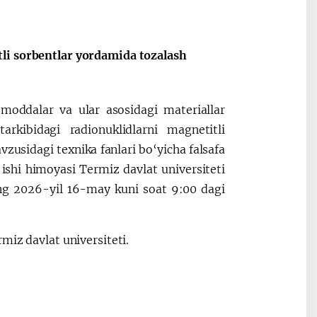
li sorbentlar yordamida tozalash
2030”
Президент Шавкат
2026 йил –
Мирзиёев
Маҳаллани
moddalar va ular asosidagi materiallar
раислигида
ривожланти
arkibidagi radionuklidlarni magnetitli
ўтказилган
жамиятни
zusidagi texnika fanlari bo‘yicha falsafa
видеоселектор
юксалтириш
йиғилишлари
 ishi himoyasi Termiz davlat universiteti
ing 2026-yil 16-may kuni soat 9:00 dagi
miz davlat universiteti.