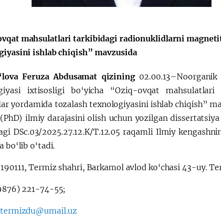
vqat mahsulatlari tarkibidagi radionuklidlarni magnetit
giyasini ishlab chiqish” mavzusida
Қарор ва ижро
“Ўзбекистон – 
стратегияси
‘lova Feruza Abdusamat qizining
02.00.13–Noorganik 
giyasi ixtisosligi bo‘yicha “Oziq-ovqat mahsulatlari t
ar yordamida tozalash texnologiyasini ishlab chiqish” mav
(PhD) ilmiy darajasini olish uchun yozilgan dissertatsiya
agi DSc.03/2025.27.12.K/T.12.05 raqamli Ilmiy kengashn
a bo‘lib o‘tadi.
:
190111, Termiz shahri, Barkamol avlod ko‘chasi 43-uy. Ter
876) 221-74-55;
:
termizdu@umail.uz