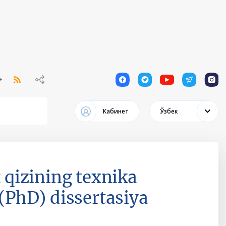
1
1
1
1
1
Кабинет
Ўзбек
qizining texnika
 (PhD) dissertasiya