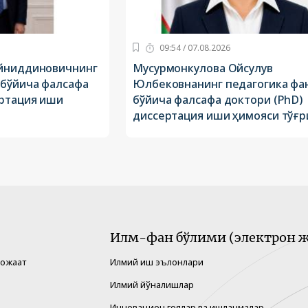
09:54 / 07.08.2026
айниддиновичнинг
Мусурмонкулова Ойсулув
 бўйича фалсафа
Юлбековнанинг педагогика фа
ертация иши
бўйича фалсафа доктори (PhD)
диссертация иши ҳимояси тўғр
Илм-фан бўлими (электрон ж
рожаат
Илмий иш эълонлари
Илмий йўналишлар
Инновацион ғоялар ва ишланмалар