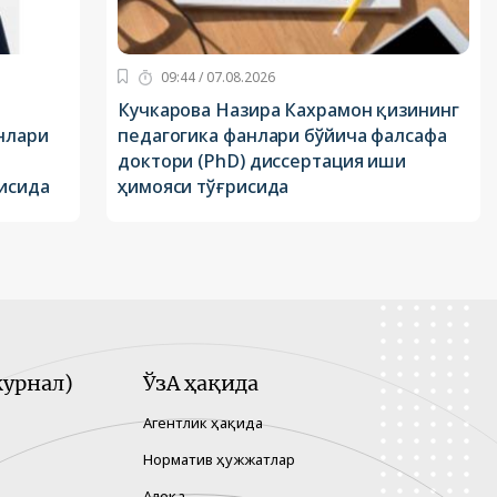
09:44 / 07.08.2026
Кучкарова Назира Кахрамон қизининг
нлари
педагогика фанлари бўйича фалсафа
доктори (PhD) диссертация иши
исида
ҳимояси тўғрисида
урнал)
ЎзА ҳақида
Агентлик ҳақида
Норматив ҳужжатлар
Алоқа