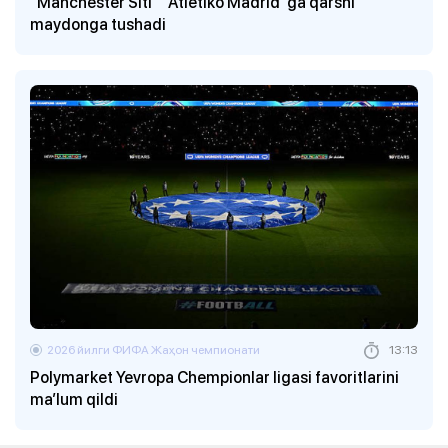
"Manchester Siti" "Atletiko Madrid"ga qarshi
maydonga tushadi
2026 йилги ФИФА Жаҳон чемпионати
13:13
Polymarket Yevropa Chempionlar ligasi favoritlarini
ma’lum qildi