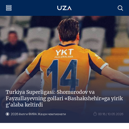
Тurkiya Superligasi: Shomurodov va
Fayzullayevning gollari «Bashakshehir»ga yirik
g‘alaba keltirdi
2026 йилги ФИФА Жаҳон чемпионати
00:18 / 10.05.2026