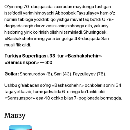
O‘yinning 70-daqiqasida zaxiradan maydonga tushgan
iste’dodli yarim himoyachi Abbosbek Fayzullayev ham o‘z
nomini tabloga yozdirib qo‘yishga muvaffaq bo‘ldi. U 78-
daqiqada raqib darvozasini aniq nishonga olib, yakuniy
hisobning yirik ko‘rinish olishini ta’minladi. Shuningdek,
«Bashakshehir»ning yana bir goliga 43-daqiqada Sari
mualliflik qildi.
Turkiya Superligasi. 33-tur
«Bashakshehir» –
«Samsunspor» — 3:0
Shomurodov (6), Sari (43), Fayzullayev (78).
Gollar:
Ushbu g‘alabadan so‘ng «Bashakshehir» ochkolari sonini 54
taga yetkazib, turnir jadvalida 6-o‘ringa ko‘tarilib oldi.
«Samsunspor» esa 48 ochko bilan 7-pog‘onada bormoqda.
Мавзу