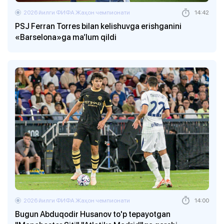
2026 йилги ФИФА Жаҳон чемпионати
14:42
PSJ Ferran Torres bilan kelishuvga erishganini
«Barselona»ga ma’lum qildi
2026 йилги ФИФА Жаҳон чемпионати
14:00
Bugun Abduqodir Husanov to'p tepayotgan