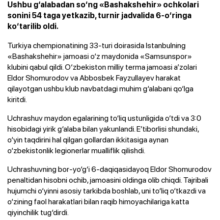
Ushbu g‘alabadan so‘ng «Bashakshehir» ochkolari
sonini 54 taga yetkazib, turnir jadvalida 6-o‘ringa
ko‘tarilib oldi.
Turkiya chempionatining 33-turi doirasida Istanbulning
«Bashakshehir» jamoasi o‘z maydonida «Samsunspor»
klubini qabul qildi. O‘zbekiston milliy terma jamoasi a’zolari
Eldor Shomurodov va Abbosbek Fayzullayev harakat
qilayotgan ushbu klub navbatdagi muhim g‘alabani qo‘lga
kiritdi.
Uchrashuv maydon egalarining to‘liq ustunligida o‘tdi va 3:0
hisobidagi yirik g‘alaba bilan yakunlandi. E’tiborlisi shundaki,
o‘yin taqdirini hal qilgan gollardan ikkitasiga aynan
o‘zbekistonlik legionerlar mualliflik qilishdi.
Uchrashuvning bor-yo‘g‘i 6-daqiqasidayoq Eldor Shomurodov
penaltidan hisobni ochib, jamoasini oldinga olib chiqdi. Tajribali
hujumchi o‘yinni asosiy tarkibda boshlab, uni to‘liq o‘tkazdi va
o‘zining faol harakatlari bilan raqib himoyachilariga katta
qiyinchilik tug‘dirdi.