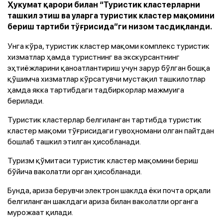
Ҳукумат қарори билан “Туристик кластерларни
ташкил этиш ва уларга туристик кластер мақомини
бериш тартиби тўғрисида”ги низом тасдиқланди.
Унга кўра, туристик кластер мақоми комплекс туристик
хизматлар ҳамда туристнинг ва экскурсантнинг
эҳтиёжларини қаноатлантириш учун зарур бўлган бошқа
қўшимча хизматлар кўрсатувчи мустақил ташкилотлар
ҳамда якка тартибдаги тадбиркорлар мажмуига
берилади.
Туристик кластерлар белгиланган тартибда туристик
кластер мақоми тўғрисидаги гувоҳномани олган пайтдан
бошлаб ташкил этилган ҳисобланади.
Туризм қўмитаси туристик кластер мақомини бериш
бўйича ваколатли орган ҳисобланади.
Бунда, ариза берувчи электрон шаклда ёки почта орқали
белгиланган шаклдаги ариза билан ваколатли органга
мурожаат қилади.