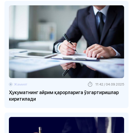
Жамият
11:42 / 04.09.2025
Ҳукуматнинг айрим қарорларига ўзгартиришлар
киритилади