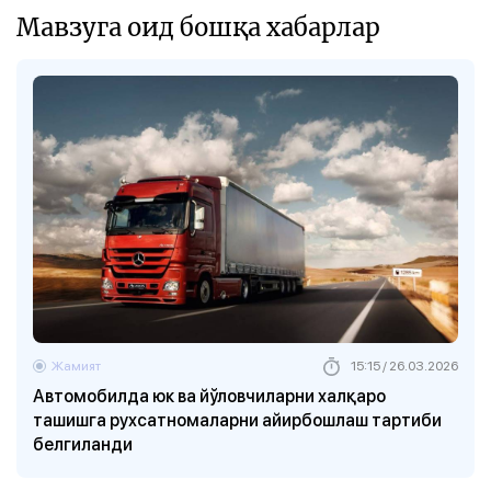
Мавзуга оид бошқа хабарлар
Жамият
15:15 / 26.03.2026
Автомобилда юк ва йўловчиларни халқаро
ташишга рухсатномаларни айирбошлаш тартиби
белгиланди