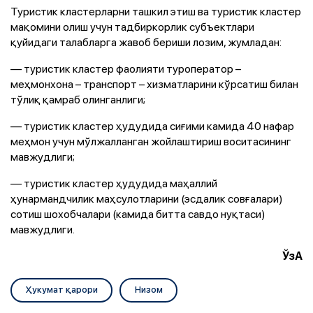
Туристик кластерларни ташкил этиш ва туристик кластер
мақомини олиш учун тадбиркорлик субъектлари
қуйидаги талабларга жавоб бериши лозим, жумладан:
— туристик кластер фаолияти туроператор –
меҳмонхона – транспорт – хизматларини кўрсатиш билан
тўлиқ қамраб олинганлиги;
— туристик кластер ҳудудида сиғими камида 40 нафар
меҳмон учун мўлжалланган жойлаштириш воситасининг
мавжудлиги;
— туристик кластер ҳудудида маҳаллий
ҳунармандчилик маҳсулотларини (эсдалик совғалари)
сотиш шохобчалари (камида битта савдо нуқтаси)
мавжудлиги.
ЎзА
Ҳукумат қарори
Низом