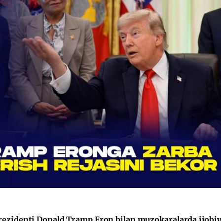
ezidenti Donald Tramp Eron bilan muzokaralarda ijobiy 