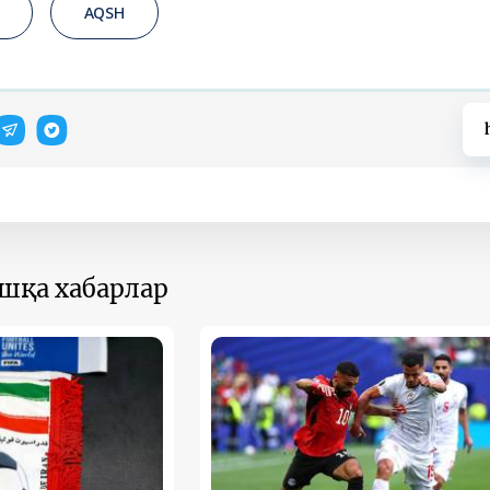
AQSH
ошқа хабарлар