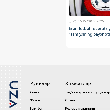
15:25 / 30.06.2026
Eron futbol federatsi
rasmiysining bayonoti
Рукнлар
Хизматлар
Сиёсат
Тадбирлар ёритиш учун му
Жамият
Обуна
Илм-фан
Резюме қолдириш