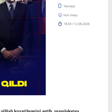
Танлаш
Чоп этиш
18:03 / 12.06.2026
siljish kuzatilganini aytib, mamlakatga