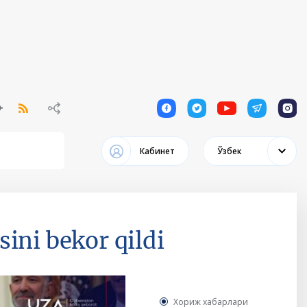
1
1
1
1
1
Кабинет
Ўзбек
ini bekor qildi
Хориж хабарлари