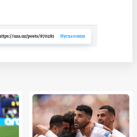
https://uza.uz/posts/870281
Нусха олиш