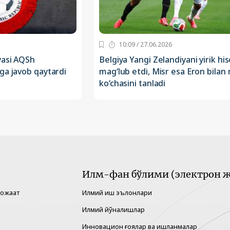
10:09 / 27.06.2026
yasi AQSh
Belgiya Yangi Zelandiyani yirik hi
ga javob qaytardi
mag‘lub etdi, Misr esa Eron bilan
ko‘chasini tanladi
Илм-фан бўлими (электрон ж
рожаат
Илмий иш эълонлари
Илмий йўналишлар
Инновацион ғоялар ва ишланмалар