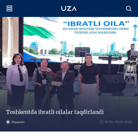
Toshkentda ibratli oilalar taqdirlandi
Жамият
16:20 / 15.05.2026