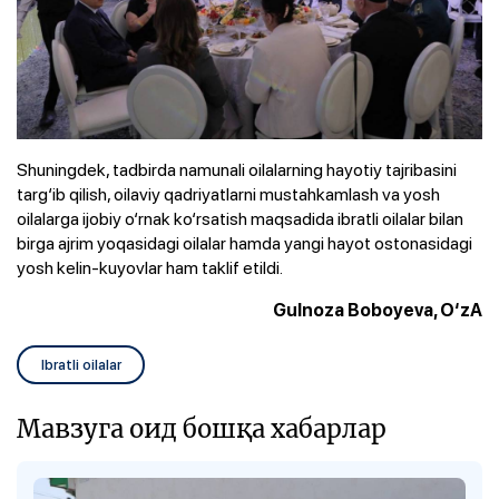
Shuningdek, tadbirda namunali oilalarning hayotiy tajribasini
targ‘ib qilish, oilaviy qadriyatlarni mustahkamlash va yosh
oilalarga ijobiy o‘rnak ko‘rsatish maqsadida ibratli oilalar bilan
birga ajrim yoqasidagi oilalar hamda yangi hayot ostonasidagi
yosh kelin-kuyovlar ham taklif etildi.
Gulnoza Boboyeva, O‘zA
Ibratli oilalar
Мавзуга оид бошқа хабарлар