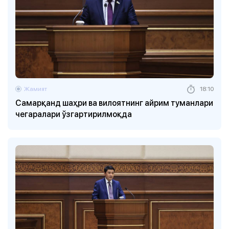
Жамият
18:10
Самарқанд шаҳри ва вилоятнинг айрим туманлари
чегаралари ўзгартирилмоқда