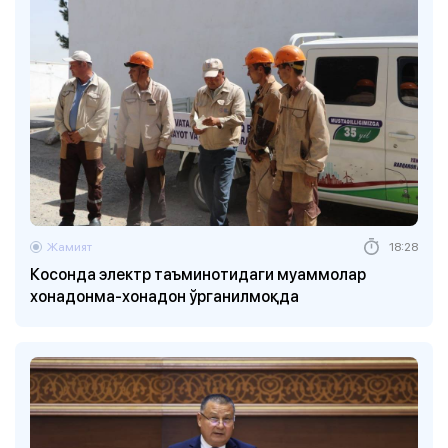
Жамият
18:28
Косонда электр таъминотидаги муаммолар
хонадонма-хонадон ўрганилмоқда