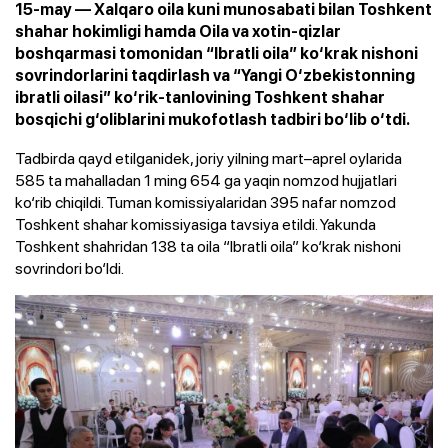
15-may — Xalqaro oila kuni munosabati bilan Toshkent
shahar hokimligi hamda Oila va xotin-qizlar
boshqarmasi tomonidan “Ibratli oila” ko‘krak nishoni
sovrindorlarini taqdirlash va “Yangi O‘zbekistonning
ibratli oilasi” ko‘rik-tanlovining Toshkent shahar
bosqichi g‘oliblarini mukofotlash tadbiri bo‘lib o‘tdi.
Tadbirda qayd etilganidek, joriy yilning mart–aprel oylarida
585 ta mahalladan 1 ming 654 ga yaqin nomzod hujjatlari
ko‘rib chiqildi. Tuman komissiyalaridan 395 nafar nomzod
Toshkent shahar komissiyasiga tavsiya etildi. Yakunda
Toshkent shahridan 138 ta oila “Ibratli oila” ko‘krak nishoni
sovrindori bo‘ldi.