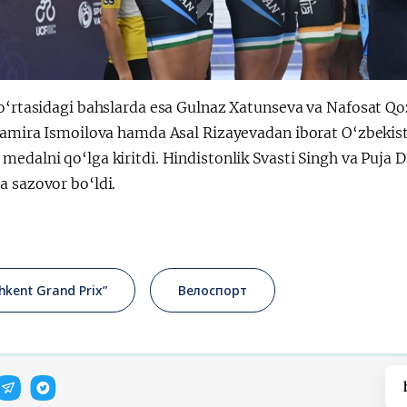
o‘rtasidagi bahslarda esa Gulnaz Xatunseva va Nafosat Qozi
 Samira Ismoilova hamda Asal Rizayevadan iborat O‘zbekist
edalni qo‘lga kiritdi. Hindistonlik Svasti Singh va Puja D
a sazovor bo‘ldi.
hkent Grand Prix”
Велоспорт