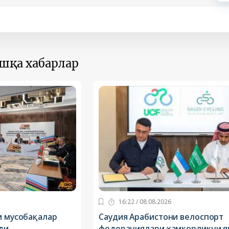
ошқа хабарлар
16:22 / 08.08.2026
и мусобақалар
Саудия Арабистони велоспорт
ди
федерациялари ҳамкорликни я