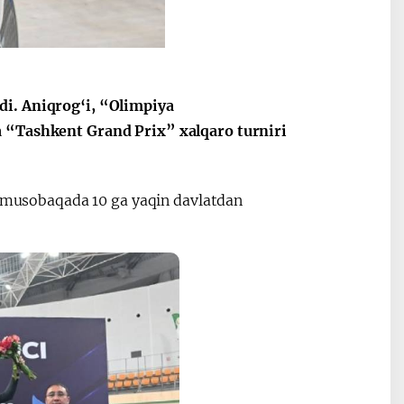
di. Aniqrog‘i, “Olimpiya
2030”
Президент Шавкат
2026 йил –
Мирзиёев
Маҳаллани
a “Tashkent Grand Prix” xalqaro turniri
раислигида
ривожланти
ўтказилган
жамиятни
видеоселектор
юксалтириш
ur musobaqada 10 ga yaqin davlatdan
йиғилишлари