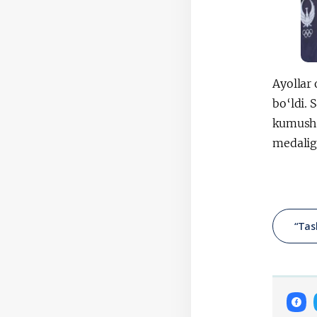
Ayollar 
bo‘ldi.
kumush m
medalig
“Tas