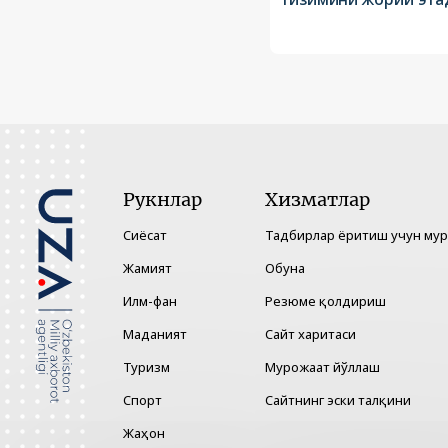
Рукнлар
Хизматлар
Сиёсат
Тадбирлар ёритиш учун му
Жамият
Обуна
Илм-фан
Резюме қолдириш
Маданият
Сайт харитаси
Туризм
Мурожаат йўллаш
Спорт
Сайтнинг эски талқини
Жаҳон