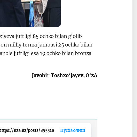
yeva juftligi 85 ochko bilan g‘olib
on milliy terma jamoasi 25 ochko bilan
anole juftligi esa 19 ochko bilan bronza
Javohir Toshxo‘jayev, O‘zA
https://uza.uz/posts/855518
Нусха олиш