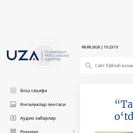
08.08.2026
|
15:23:15
Бош саҳифа
“Ta
Янгиликлар лентаси
o‘td
Аудио хабарлар
Рукнлар