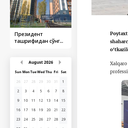
Poytaxt
Президент
Президент
ташрифидан сўнг...
ташрифлари
shaharc
o‘tkazil
August
2026
Xalqaro
professi
Sun
Mon
Tue
Wed
Thu
Fri
Sat
26
27
28
29
30
31
1
2
3
4
5
6
7
8
9
10
11
12
13
14
15
16
17
18
19
20
21
22
23
24
25
26
27
28
29