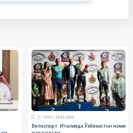
10:32 / 24.07.2026
Велоспорт: Италияда Ўзбекистон номи
нги
жаранглади