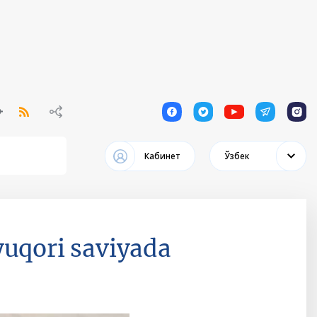
1
1
1
1
1
Кабинет
Ўзбек
yuqori saviyada