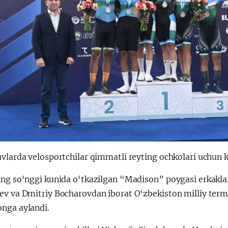
uvlarda velosportchilar qimmatli reyting ochkolari uchun 
ing so‘nggi kunida o‘tkazilgan “Madison” poygasi erkaklar
ev va Dmitriy Bocharovdan iborat O‘zbekiston milliy term
nga aylandi.