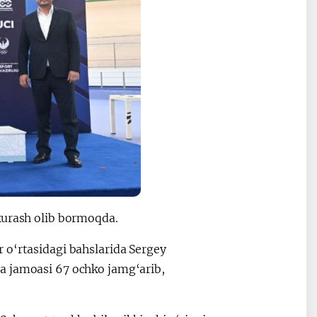
kurash olib bormoqda.
 o‘rtasidagi bahslarida Sergey
a jamoasi 67 ochko jamg‘arib,