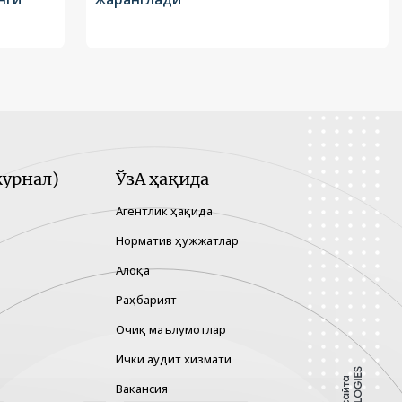
урнал)
ЎзА ҳақида
Агентлик ҳақида
Норматив ҳужжатлар
Алоқа
Раҳбарият
Очиқ маълумотлар
Ички аудит хизмати
Вакансия