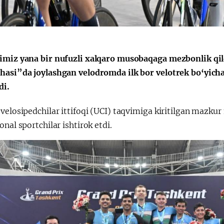
imiz yana bir nufuzli xalqaro musobaqaga mezbonlik qil
Қарор ва ижро
“Ўзбекистон – 
стратегияси
hasi”da joylashgan velodromda ilk bor velotrek bo‘yich
di.
 velosipedchilar ittifoqi (UCI) taqvimiga kiritilgan mazk
onal sportchilar ishtirok etdi.