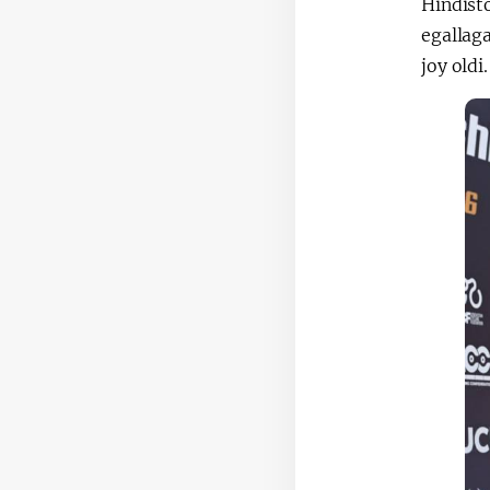
Hindisto
egallag
joy oldi.