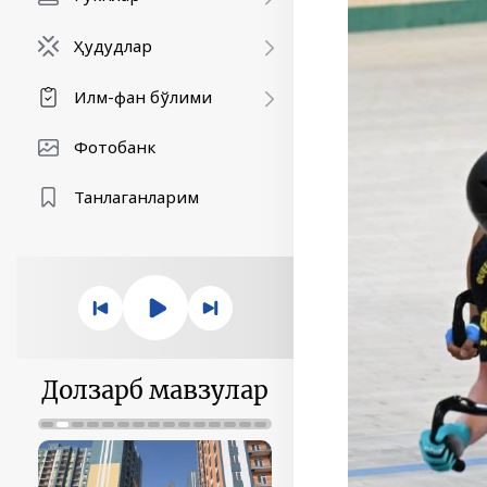
Ҳудудлар
Илм-фан бўлими
Фотобанк
Танлаганларим
Долзарб мавзулар