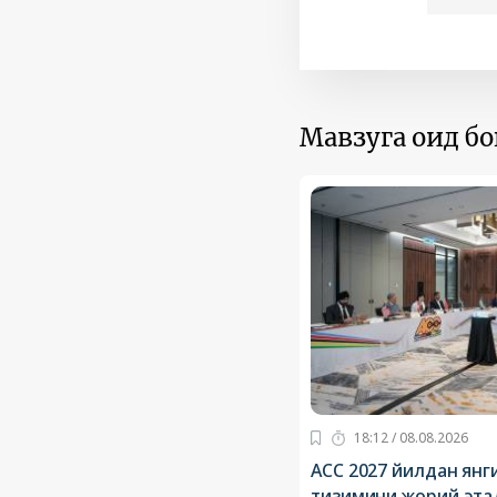
Мавзуга оид б
18:12 / 08.08.2026
ACC 2027 йилдан янг
тизимини жорий эта