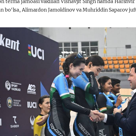
n terma jamoasi vakillari Vishavjit Singh hamda Harshvir 
an bo‘lsa, Alimardon Jamoldinov va Muhriddin Saparov juft