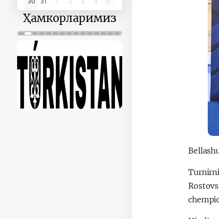
30
31
1
2
3
4
5
Ҳамкорларимиз
Bellash
Turnirn
Rostovs
chempio