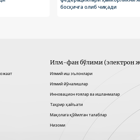
босқичга олиб чиқади
Илм-фан бўлими (электрон ж
рожаат
Илмий иш эълонлари
Илмий йўналишлар
Инновацион ғоялар ва ишланмалар
Таҳрир ҳайъати
Мақолага қўйилган талаблар
Низоми