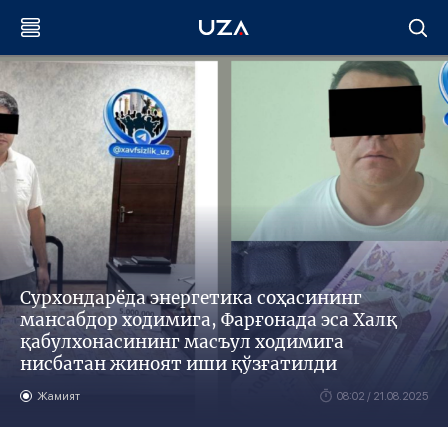
Сурхондарёда энергетика соҳасининг
мансабдор ходимига, Фарғонада эса Халқ
қабулхонасининг масъул ходимига
нисбатан жиноят иши қўзғатилди
Жамият
08:02 / 21.08.2025