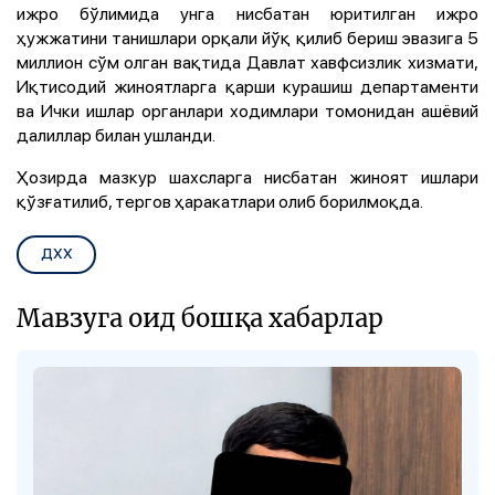
ижро бўлимида унга нисбатан юритилган ижро
ҳужжатини танишлари орқали йўқ қилиб бериш эвазига 5
миллион сўм олган вақтида Давлат хавфсизлик хизмати,
Иқтисодий жиноятларга қарши курашиш департаменти
ва Ички ишлар органлари ходимлари томонидан ашёвий
далиллар билан ушланди.
Ҳозирда мазкур шахсларга нисбатан жиноят ишлари
қўзғатилиб, тергов ҳаракатлари олиб борилмоқда.
ДХХ
Мавзуга оид бошқа хабарлар