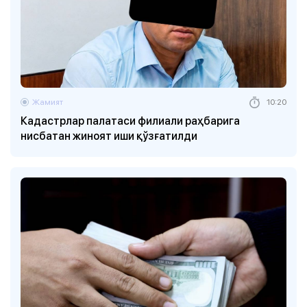
Жамият
10:20
Кадастрлар палатаси филиали раҳбарига
нисбатан жиноят иши қўзғатилди