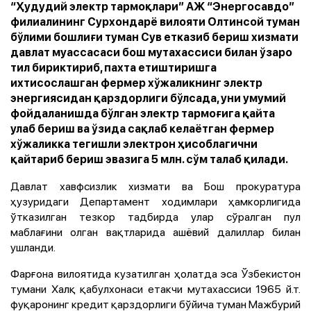
“Ҳудудий электр тармоқлари” АЖ “Энергосавдо”
филиалининг Сурхондарё вилояти Олтинсой туман
бўлими бошлиғи туман Сув етказиб бериш хизмати
давлат муассасаси бош мутахассиси билан ўзаро
тил бириктириб, пахта етиштиришга
ихтисослашган фермер хўжаликнинг электр
энергиясидан қарздорлиги бўлсада, уни умумий
фойдаланишда бўлган электр тармоғига қайта
улаб бериш ва ўзида сақлаб келаётган фермер
хўжаликка тегишли электрон ҳисоблагични
қайтариб бериш эвазига 5 млн. сўм талаб қилади.
Давлат хавфсизлик хизмати ва Бош прокуратура
ҳузуридаги Департамент ходимлари ҳамкорлигида
ўтказилган тезкор тадбирда улар сўралган пул
маблағини олган вақтларида ашёвий далиллар билан
ушланди.
Фарғона вилоятида кузатилган ҳолатда эса Ўзбекистон
тумани Халқ қабулхонаси етакчи мутахассиси 1965 й.т.
фуқаронинг кредит қарздорлиги бўйича туман Мажбурий