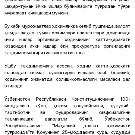
шаҳар-туман Ички ишлар бўлимларига тўғридан тўғри
мурожаат қилишлари мумкин.
Бу каби мурожаатлар ҳокимликка келиб тушганда, вилоят
ҳамда шаҳар-туман ҳокимлари ваколатлари доирасида
ички ишлар органлари ходимининг хатти-ҳаракати
юзасидан ички ишлар ёки прокуратура органларига
тақдимнома киритиш ваколатига эга.
Ушбу тақдимномага асосан, ходим хатти-ҳаракати
юзасидан хизмат суриштирув ишлари олиб борилиб,
ходимнинг хизматда қолиш-қолмаслиги масаласи ҳал
этилади.
Ўзбекистон Республикаси Конституциясининг 100-
моддасига кўра, ҳоким қонунийликни, ҳуқуқий-
тартиботни ва фуқароларнинг хавфсизлигини
таъминлашга ваколатли бўлиб, Ўзбекистон
Республикасининг “Маҳаллий давлат ҳокимияти
тўғрисида”ги Қонуннинг 25-моддасига кўра, ҳудудда