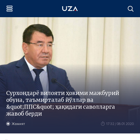
​Сурхондарё вилояти ҳокими мажбурий
обуна, ​таъмирталаб йўллар ва
&quot;ППС&quot; ҳақидаги саволларга
жавоб берди
Жамият
17:32 / 08.01.2020