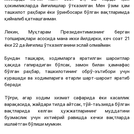
ҳокимликларда йиғилишлар ўтказилган. Мен ўзим ҳам
ташкилот раҳбари ёки ўринбосари бўлган вақтларимда
қийналиб қатнашганман.
Лекин, Муҳтарам Президентимизнинг берган
топшириқлари асосида мана икки йилдирки, кеч соат 21
ёки 22 да йиғилиш ўтказилганини эслай олмайман.
Бундан ташқари, ходимларга яратилган шароитлар
ҳақида гапирадиган бўлсак, замон билан ҳамнафас
бўлган раҳбар, ташкилотининг обрў-эътибори учун
курашади ва ходимларига етарли шарт-шароит яратиб
беради.
Тўғри, агар ходим хизмат сафарида ёки касаллик
варақасида, жайдари тилда айтсак, тўй-таъзияда бўлган
вақтларида келган ҳужжатларининг муддатини
бузмаслик учун ихтиёрий равишда кечки вақтларда
ишлаётган бўлиши мумкин.