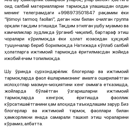
оид салбий материалларни тармоқда улашишдан олдин
менинг телеграмдаги +998973501847 рақамим ёки
“Ijtimoyi tarmoq faollari”, деган ном билан очилган группа
орқали тақдим этишади. Тақдим этилган ушбу муаммо ва
камчиликлар зудликда ўрганиб чиқилиб, бартараф этиш
чоралари кўрилмоқда ёки ҳолат юзасидан ҳуқуқий
тушунчалар бериб борилмоқда. Натижада кўплаб салбий
ҳолатларга ижтимоий тармоқда ёритилмасдан жойида
ижобий ечим топилмоқда.
Шу ўринда сурхондарёлик блогерлар ва ижтимоий
тармоқларда фаол ёшларимизнинг амалга оширилаётган
ислоҳотлар мазмун-моҳиятини кенг оммага етказишда,
жойларда бўлаётган ўзгаришларни ижтимоий
тармоқларда кенгроқ ёритишда фаоллик
кўрсатишаётганини ҳам алоҳида таъкидлашим зарур. Биз
блогерлар ва ижтимоий тармоқ фаоллари билан
ҳамкорликни янада самарали ташкил этиш чораларини
кўрамиз, албатта.