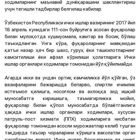
ходимларнинг маънавий дунёқарашини шакллантириш
учун тегишли тадбирлар белгилаш кабилар.
Ўзбекистон Республикаси ички ишлар вазирининг 2017 йил
18 апрель кунидаги 111-сон буйруғига асосан фуқаролар
билан мулоқотда хушмуомала, камтар ва босиқ бўлиш
таъкидланган. Унга кўра, фуқароларнинг мавқеидан
қатъи назар ҳеч бир шахс, гуруҳ ёки ташкилотларнинг
камситилиши ёки афзал кўрилиши ҳолатларига Ички
ишлар органлари ходимлари томонидан йўл қўйилмайди.
Агарда икки ва ундан ортиқ камчиликка йўл қўйган, ўз
вазифаларини бажаришда бепарво, спиртли ичимлик
истеъмол қилишга, носоғлом ва ахлоққа зид ишқий
муносабатга киришишга, таъмагирликка мойил,
фуқаролар билан қўпол муносабатда бўлаётганлиги
ҳақида ички ишлар органлари ходимлари, хусусан
патруль-пост хизмати (ППХ) ходимларига нисбатан
фуқаролар томонидан асосли мурожаатлар келиб тушган
тақдирда таъсир чораларини кўришга ваколатли орган
ҳисобланган вилоят Ички ишлар бошқармаси ва унинг