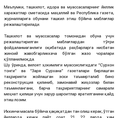
Маълумки, ташкилот, идора ва муассасаларнинг йиллик
харажатлар сметасида маҳаллий ва Республика газета,
журналларига обунани ташкил этиш бўйича маблағлар
режалаштирилади.
Ташкилот ва муассасалар томонидан обуна учун
режалаштирилган маблағлардан тўғри
фойдаланмаганлиги оқибатида раҳбарларга нисбатан
жиноий жавобгарликкача бўлган жазо чоралари
қўлланилмоқда.
Шу ўринда, вилоят ҳокимлиги муассислигидаги “Сурхон
тонги” ва “Заря Сурхана” газеталари бирлашган
таҳририяти жойлашган эски таъмирталаб бино
реконструкция қилиниб, замонавий жиҳозлар билан
таъминлангани, барча таҳририятларнинг самарали
меҳнат қилиши учун зарур шароитлар яратилганини қайд
этиш лозим.
Иккинчи масала бўйича ҳақиқатдан тан олиш керак, ўтган
йилларда кечки пайт соат 21, 22 ларда ҳам