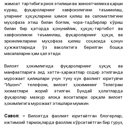
жамоат тартибига риоя этилиши ва жиноятчиликка қарши
кураш, фуқароларнинг хавфсизлигини таъминлаш,
уларнинг ҳуқуқларини ҳимоя қилиш ва саломатлигини
муҳофаза этиш билан боғлиқ чора-тадбирлар кўриш
билан бир қаторда қонунийлик, ҳуқуқ-тартибот ва
хавфсизликни таъминлаш, фуқароларнинг ҳуқуқ ва
эркинликларини муҳофаза қилиш соҳасида қонун
ҳужжатларида ўз ваколатига берилган бошқа
масалаларни ҳам ҳал этади.
Вилоят ҳокимлигида фуқароларнинг ҳуқуқ ва
манфаатларига зид хатти-ҳаракатлар содир этилганда
мурожаат қилишлари учун туну кун фаолият юритувчи
“Ишонч” телефони, вилоят ҳокимининг Телеграм
хизматлари жорий этилган. Бундай ҳолатларда
фуқаролар мазкур алоқа воситалари орқали вилоят
ҳокимлигига мурожаат этишлари мумкин.
Вилоятда фаолият юритаётган блогерлар,
Савол:
–
ижтимоий тармоқларда фаоллик кўрсатаётган бир гуруҳ