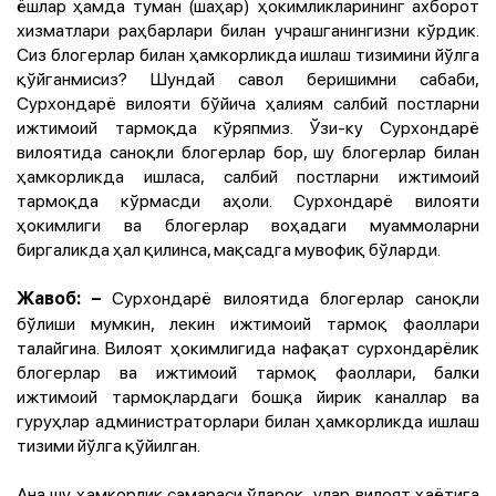
ёшлар ҳамда туман (шаҳар) ҳокимликларининг ахборот
хизматлари раҳбарлари билан учрашганингизни кўрдик.
Сиз блогерлар билан ҳамкорликда ишлаш тизимини йўлга
қўйганмисиз? Шундай савол беришимни сабаби,
Сурхондарё вилояти бўйича ҳалиям салбий постларни
ижтимоий тармоқда кўряпмиз. Ўзи-ку Сурхондарё
вилоятида саноқли блогерлар бор, шу блогерлар билан
ҳамкорликда ишласа, салбий постларни ижтимоий
тармоқда кўрмасди аҳоли. Сурхондарё вилояти
ҳокимлиги ва блогерлар воҳадаги муаммоларни
биргаликда ҳал қилинса, мақсадга мувофиқ бўларди.
Сурхондарё вилоятида блогерлар саноқли
Жавоб:
–
бўлиши мумкин, лекин ижтимоий тармоқ фаоллари
талайгина. Вилоят ҳокимлигида нафақат сурхондарёлик
блогерлар ва ижтимоий тармоқ фаоллари, балки
ижтимоий тармоқлардаги бошқа йирик каналлар ва
гуруҳлар администраторлари билан ҳамкорликда ишлаш
тизими йўлга қўйилган.
Ана шу ҳамкорлик самараси ўлароқ, улар вилоят ҳаётига