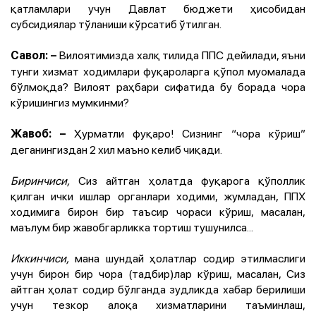
қатламлари учун Давлат бюджети ҳисобидан
субсидиялар тўланиши кўрсатиб ўтилган.
Вилоятимизда халқ тилида ППС дейилади, яъни
Савол:
–
тунги хизмат ходимлари фуқароларга қўпол муомалада
бўлмоқда? Вилоят раҳбари сифатида бу борада чора
кўришингиз мумкинми?
Ҳурматли фуқаро! Сизнинг “чора кўриш”
Жавоб:
–
деганингиздан 2 хил маъно келиб чиқади.
Биринчиси,
Сиз айтган ҳолатда фуқарога қўполлик
қилган ички ишлар органлари ходими, жумладан, ППХ
ходимига бирон бир таъсир чораси кўриш, масалан,
маълум бир жавобгарликка тортиш тушунилса...
Иккинчиси,
мана шундай ҳолатлар содир этилмаслиги
учун бирон бир чора (тадбир)лар кўриш, масалан, Сиз
айтган ҳолат содир бўлганда зудликда хабар берилиши
учун тезкор алоқа хизматларини таъминлаш,