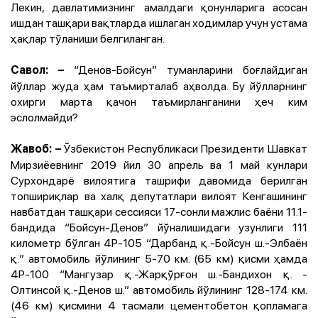
Лекин, давлатимизнинг амалдаги қонунларига асосан
ишдан ташқари вақтларда ишлаган ходимлар учун устама
ҳақлар тўланиши белгиланган.
“Денов-Бойсун” туманларини боғлайдиган
Савол:
–
йўллар жуда ҳам таъмирталаб аҳволда. Бу йўлларнинг
охирги марта қачон таъмирланганини ҳеч ким
эслолмайди?
Ўзбекистон Республикаси Президенти Шавкат
Жавоб:
–
Мирзиёевнинг 2019 йил 30 апрель ва 1 май кунлари
Сурхондарё вилоятига ташрифи давомида берилган
топшириқлар ва халқ депутатлари вилоят Кенгашининг
навбатдан ташқари сессияси 17-сонли мажлис баёни 11.1-
бандида “Бойсун-Денов” йўналишидаги узунлиги 111
километр бўлган 4Р-105 “Дарбанд қ.-Бойсун ш.-Элбаён
қ.” автомобиль йўлининг 5-70 км. (65 км) қисми ҳамда
4Р-100 “Мангузар қ.-Жарқўрғон ш.-Бандихон қ. -
Олтинсой қ.-Денов ш.” автомобиль йўлининг 128-174 км.
(46 км) қисмини 4 тасмали цементобетон қопламага