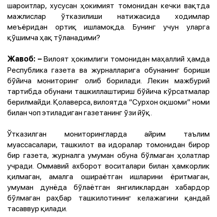
шароитлар, хусусан ҳокимият томонидан кечки вақтда
мажлислар ўтказилиши натижасида ходимлар
меъёридан ортиқ ишламоқда. Бунинг учун уларга
қўшимча ҳақ тўланадими?
Вилоят ҳокимлиги томонидан маҳаллий ҳамда
Жавоб:
–
Республика газета ва журналларига обунанинг бориши
бўйича мониторинг олиб борилади. Лекин мажбурий
тартибда обунани ташкиллаштириш бўйича кўрсатмалар
берилмайди. Қолаверса, вилоятда “Сурхон оқшоми” номи
билан чоп этиладиган газетанинг ўзи йўқ.
Ўтказилган мониторингларда айрим таълим
муассасалари, ташкилот ва идоралар томонидан бирор
бир газета, журналга умуман обуна бўлмаган ҳолатлар
учради. Оммавий ахборот воситалари билан ҳамкорлик
қилмаган, амалга ошираётган ишларини ёритмаган,
умуман дунёда бўлаётган янгиликлардан хабардор
бўлмаган раҳбар ташкилотининг келажагини қандай
тасаввур қилади.