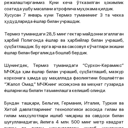
режалаштирганмиз. Куни кеча ўтказилган ҳокимлик
соатида ушбу масалани атрофлича муҳокама қилдик.
Хусусан 7 январь куни Термиз туманининг 3 та чекка
ҳудудларида ёшлар билан учрашдик.
Термиз туманидаги 28,5 минг гектар майдонни эгаллаган
ҳарбий Полигонда ёшлар ва ҳарбийлар билан учрашиб,
суҳбатлашдик. Бу ерга арча ва саксовул кўчатлари экишни
ёшлар билан биргаликда бошлаб бердик.
Шунингдек, Термиз туманидаги “Сурхон-Керамикс”
МЧЖда ҳам ёшлар билан учрашиб, суҳбатлашиб, мазкур
корхонага ҳамда шу маҳаллада фаолиятини бошлаётган
“Жалол Омад” МЧЖнинг иссиқхона ва меҳнат гузарида
ёшларни иш билапн таъминлашга келишиб олинди.
Бундан ташқари, Бельгия, Германия, Италия, Туркия ва
Хитой давлатларининг технологияси асосида гилам ва
гилам маҳсулотлари ишлаб чиқариш ва савдоси билан
шуғулланадиган, йилига 4 млн. 500 минг метр квадрат
гилам ва гилам маҳсулотлари ишлаб чиқаришга