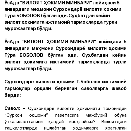
ЎзАда “ВИЛОЯТ ҲОКИМИ МИНБАРИ” лойиҳаси 5
январдаги меҳмони Сурхондарё вилояти ҳокими
Тўра БОБОЛОВ бўлган эди. Суҳбатдан кейин
вилоят ҳокимига ижтимоий тармоқларда турли
мурожаатлар бўлди.
ЎзАда “ВИЛОЯТ ҲОКИМИ МИНБАРИ” лойиҳаси 5
январдаги меҳмони Сурхондарё вилояти ҳокими
Тўра БОБОЛОВ бўлган эди. Суҳбатдан кейин
вилоят ҳокимига ижтимоий тармоқларда турли
мурожаатлар бўлди.
Сурхондарё вилояти ҳокими Т.Боболов ижтимоий
тармоқлар орқали берилган саволларга жавоб
берди:
Сурхондарё вилояти ҳокимияти томонидан
Савол: –
“Сурхон оқшоми” газетасига мажбурий обуна
ўтказилаётганини қандай изоҳлайсиз? Вилоятдаги
ташкилотларда ишлаётган ходимларга яратилган