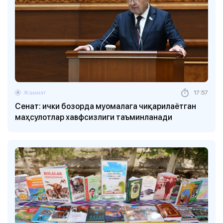
Жамият
17:57
Сенат: ички бозорда муомалага чиқарилаётган
маҳсулотлар хавфсизлиги таъминланади