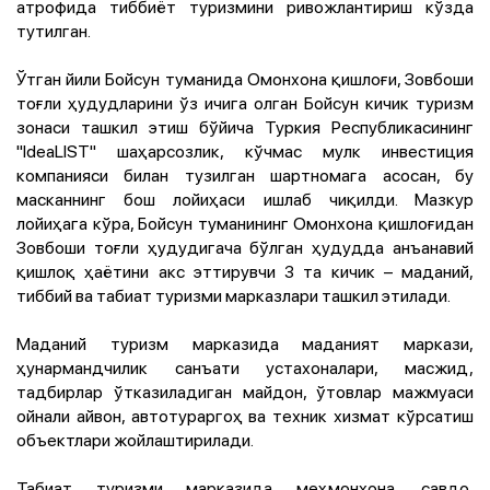
атрофида тиббиёт туризмини ривожлантириш кўзда
тутилган.
Ўтган йили Бойсун туманида Омонхона қишлоғи, Зовбоши
тоғли ҳудудларини ўз ичига олган Бойсун кичик туризм
зонаси ташкил этиш бўйича Туркия Республикасининг
"IdeaLIST" шаҳарсозлик, кўчмас мулк инвестиция
компанияси билан тузилган шартномага асосан, бу
масканнинг бош лойиҳаси ишлаб чиқилди. Мазкур
лойиҳага кўра, Бойсун туманининг Омонхона қишлоғидан
Зовбоши тоғли ҳудудигача бўлган ҳудудда анъанавий
қишлоқ ҳаётини акс эттирувчи 3 та кичик – маданий,
тиббий ва табиат туризми марказлари ташкил этилади.
Маданий туризм марказида маданият маркази,
ҳунармандчилик санъати устахоналари, масжид,
тадбирлар ўтказиладиган майдон, ўтовлар мажмуаси
ойнали айвон, автотураргоҳ ва техник хизмат кўрсатиш
объектлари жойлаштирилади.
Табиат туризми марказида меҳмонхона, савдо,