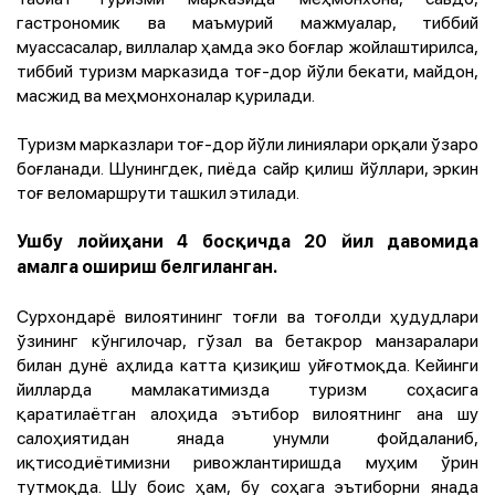
гастрономик ва маъмурий мажмуалар, тиббий
муассасалар, виллалар ҳамда эко боғлар жойлаштирилса,
тиббий туризм марказида тоғ-дор йўли бекати, майдон,
масжид ва меҳмонхоналар қурилади.
Туризм марказлари тоғ-дор йўли линиялари орқали ўзаро
боғланади. Шунингдек, пиёда сайр қилиш йўллари, эркин
тоғ веломаршрути ташкил этилади.
Ушбу лойиҳани 4 босқичда 20 йил давомида
амалга ошириш белгиланган.
Сурхондарё вилоятининг тоғли ва тоғолди ҳудудлари
ўзининг кўнгилочар, гўзал ва бетакрор манзаралари
билан дунё аҳлида катта қизиқиш уйғотмоқда. Кейинги
йилларда мамлакатимизда туризм соҳасига
қаратилаётган алоҳида эътибор вилоятнинг ана шу
салоҳиятидан янада унумли фойдаланиб,
иқтисодиётимизни ривожлантиришда муҳим ўрин
тутмоқда. Шу боис ҳам, бу соҳага эътиборни янада