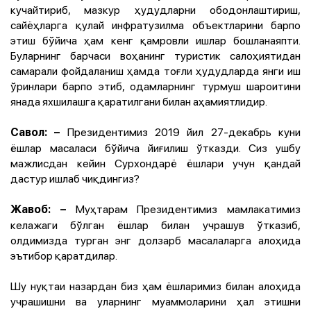
кучайтириб, мазкур ҳудудларни ободонлаштириш,
сайёҳларга қулай инфратузилма объектларини барпо
этиш бўйича ҳам кенг қамровли ишлар бошланаяпти.
Буларнинг барчаси воҳанинг туристик салоҳиятидан
самарали фойдаланиш ҳамда тоғли ҳудудларда янги иш
ўринлари барпо этиб, одамларнинг турмуш шароитини
янада яхшилашга қаратилгани билан аҳамиятлидир.
Президентимиз 2019 йил 27-декабрь куни
Савол:
–
ёшлар масаласи бўйича йиғилиш ўтказди. Сиз ушбу
мажлисдан кейин Сурхондарё ёшлари учун қандай
дастур ишлаб чиқдингиз?
Муҳтарам Президентимиз мамлакатимиз
Жавоб:
–
келажаги бўлган ёшлар билан учрашув ўтказиб,
олдимизда турган энг долзарб масалаларга алоҳида
эътибор қаратдилар.
Шу нуқтаи назардан биз ҳам ёшларимиз билан алоҳида
учрашишни ва уларнинг муаммоларини ҳал этишни