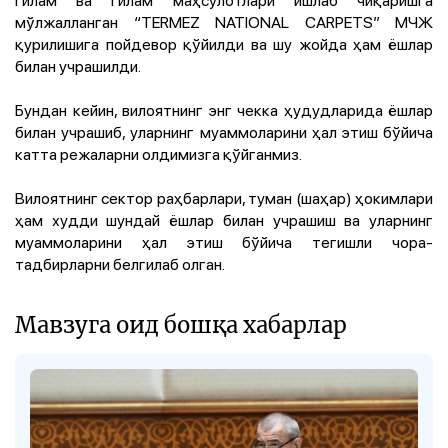
мўлжалланган “TERMEZ NATIONAL CARPETS” МЧЖ
қурилишига пойдевор қўйилди ва шу жойда ҳам ёшлар
билан учрашилди.
Бундан кейин, вилоятнинг энг чекка ҳудудларида ёшлар
билан учрашиб, уларнинг муаммоларини ҳал этиш бўйича
катта режаларни олдимизга қўйганмиз.
Вилоятнинг сектор раҳбарлари, туман (шаҳар) ҳокимлари
ҳам худди шундай ёшлар билан учрашиш ва уларнинг
муаммоларини ҳал этиш бўйича тегишли чора-
тадбирларни белгилаб олган.
Мавзуга оид бошқа хабарлар