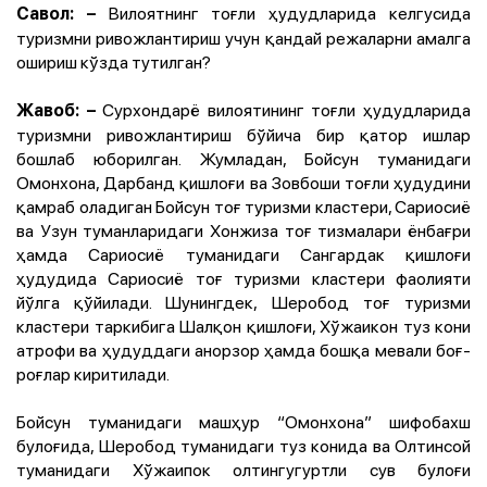
Вилоятнинг тоғли ҳудудларида келгусида
Савол:
–
туризмни ривожлантириш учун қандай режаларни амалга
ошириш кўзда тутилган?
Сурхондарё вилоятининг тоғли ҳудудларида
Жавоб:
–
туризмни ривожлантириш бўйича бир қатор ишлар
бошлаб юборилган. Жумладан, Бойсун туманидаги
Омонхона, Дарбанд қишлоғи ва Зовбоши тоғли ҳудудини
қамраб оладиган Бойсун тоғ туризми кластери, Сариосиё
ва Узун туманларидаги Хонжиза тоғ тизмалари ёнбағри
ҳамда Сариосиё туманидаги Сангардак қишлоғи
ҳудудида Сариосиё тоғ туризми кластери фаолияти
йўлга қўйилади. Шунингдек, Шеробод тоғ туризми
кластери таркибига Шалқон қишлоғи, Хўжаикон туз кони
атрофи ва ҳудуддаги анорзор ҳамда бошқа мевали боғ-
роғлар киритилади.
Бойсун туманидаги машҳур “Омонхона” шифобахш
булоғида, Шеробод туманидаги туз конида ва Олтинсой
туманидаги Хўжаипок олтингугуртли сув булоғи