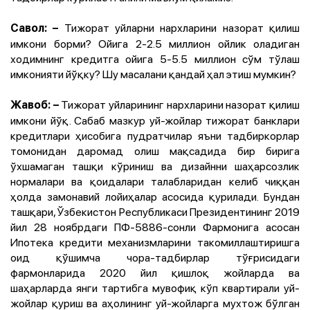
Тижорат уйларни нархларини назорат қилиш
Савол:
–
имкони борми? Ойига 2-2.5 миллион ойлик оладиган
ходимнинг кредитга ойига 5-5.5 миллион сўм тўлаш
имконияти йўқку? Шу масалани қандай ҳал этиш мумкин?
Тижорат уйларининг нархларини назорат қилиш
Жавоб:
–
имкони йўқ. Сабаб мазкур уй-жойлар тижорат банклари
кредитлари ҳисобига пудратчилар яъни тадбиркорлар
томонидан даромад олиш мақсадида бир бирига
ўхшамаган ташқи кўриниш ва дизайнни шаҳарсозлик
нормалари ва қоидалари талабларидан келиб чиққан
ҳолда замонавий лойиҳалар асосида қурилади. Бундан
ташқари, Ўзбекистон Республикаси Президентининг 2019
йил 28 ноябрдаги ПФ-5886-сонли Фармонига асосан
Ипотека кредити механизмларини такомиллаштиришга
оид қўшимча чора-тадбирлар тўғрисидаги
фармонларида 2020 йил қишлоқ жойларда ва
шаҳарларда янги тартибга мувофиқ кўп квартирали уй-
жойлар қуриш ва аҳолининг уй-жойларга мухтож бўлган