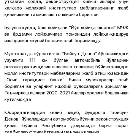
ўтказган ҳолда, реконструкция қилиш ишлари учун
халқаро молиявий институтлар маблағларининг жалб
қилинишини таъминлаш топшириғи берилган.
Бугунги кунда, бош лойиҳачи “Йўл лойиҳа бюроси” МЧЖ
ва ёрдамчи лойиҳачилар томонидан лойиҳа-қидирув
ишларининг якуний босқичи олиб борилмоқда.
Мурожаатда кўрсатилган “Бойсун-Денов” йўналишидаги
узунлиги 111 км бўлган автомобиль йўлларини
реконструкция қилиш ишларига топшириқ бўйича халқаро
молия институтлари маблағларини жалб этиш юзасидан
“Осиё тараққиёт банки” билан музокаралар олиб
борилган ва уларнинг ижобий хулосаларига эришилган,
Таъмирлаш ишлари 2020-2021 йиллар оралиғи бошланиши
кутилмоқда.
Юқоридагилардан келиб чиқиб, фуқарога “Бойсун-
Денов” йўналишидаги автомобиль йўлини реконструкция
қилиш бўйича Республика доирасида барча чора-
тадбирлар кўрилаётганини маълум қиламиз.