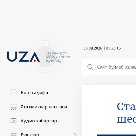
06.08.2026
|
09:30:16
Бош саҳифа
Ста
Янгиликлар лентаси
шес
Аудио хабарлар
Рукнлар