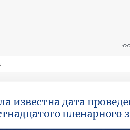
ла известна дата провед
тнадцатого пленарного з