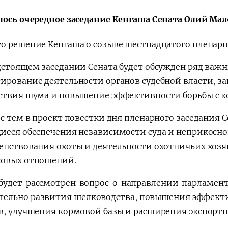
лось очередное заседание Кенгаша Сената Олий Маж
о решение Кенгаша о созыве шестнадцатого пленарно
Қарор ва ижро
“Ўзбекистон – 
дстоящем заседании Сената будет обсужден ряд важн
стратегияси
ирование деятельности органов судебной власти, за
ствия шума и повышение эффективности борьбы с к
 с тем в проект повестки дня пленарного заседания 
иеся обеспечения независимости суда и неприкосно
енствования охоты и деятельности охотничьих хозя
овых отношений.
будет рассмотрен вопрос о направлении парламент
тельно развития шелководства, повышения эффект
в, улучшения кормовой базы и расширения экспортн