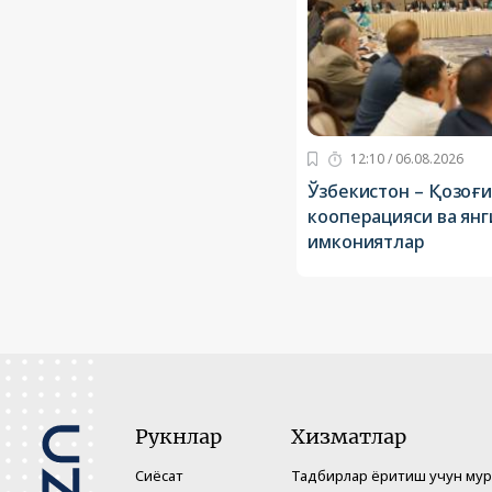
12:10 / 06.08.2026
Ўзбекистон – Қозоғи
кооперацияси ва ян
имкониятлар
Рукнлар
Хизматлар
Сиёсат
Тадбирлар ёритиш учун му