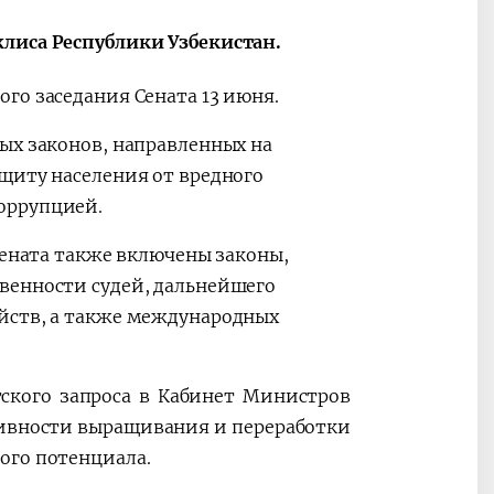
лиса Республики Узбекистан.
го заседания Сената 13 июня.
2030”
Президент Шавкат
2026 йил –
ых законов, направленных на
Мирзиёев
Маҳаллани
щиту населения от вредного
раислигида
ривожланти
оррупцией.
ўтказилган
жамиятни
видеоселектор
юксалтириш
Сената также включены законы,
йиғилишлари
венности судей, дальнейшего
йств, а также международных
ского запроса в Кабинет Министров
ивности выращивания и переработки
ого потенциала.