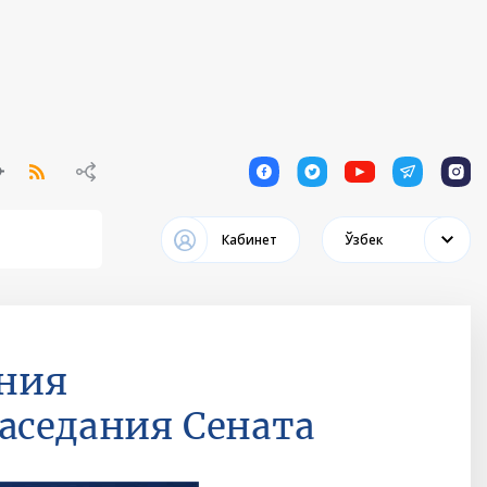
1
1
1
1
1
Кабинет
Ўзбек
ения
аседания Сената