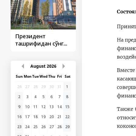
Состоя
Принят
Президент
Президент
На пре
ташрифидан сўнг...
ташрифлари
финанс
воздей
August
2026
Вместе
Sun
Mon
Tue
Wed
Thu
Fri
Sat
касающ
26
27
28
29
30
31
1
соверш
финанс
2
3
4
5
6
7
8
9
10
11
12
13
14
15
Также 
16
17
18
19
20
21
22
относи
коконо
23
24
25
26
27
28
29