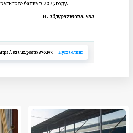
ального банка в 2025 году.
Н. Абдураимова, УзА
https://uza.uz/posts/870253
Нусха олиш