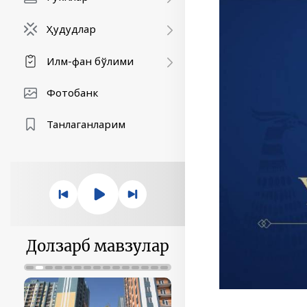
Ҳудудлар
Илм-фан бўлими
Фотобанк
Танлаганларим
Долзарб мавзулар