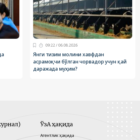
09:22 / 06.08.2026
да
Янги тизим молини хавфдан
асрамоқчи бўлган чорвадор учун қай
даражада муҳим?
урнал)
ЎзА ҳақида
Агентлик ҳақида