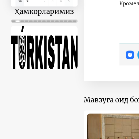
30
31
1
2
3
4
5
Кроме т
Ҳамкорларимиз
Мавзуга оид б