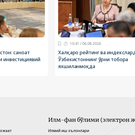
10:41 / 06.08.2026
стон: саноат
Халқаро рейтинг ва индекслар
ги инвестициявий
Ўзбекистоннинг ўрни тобора
яхшиланмоқда
Илм-фан бўлими (электрон ж
рожаат
Илмий иш эълонлари