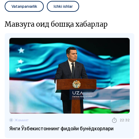
Vatanparvarlik
Ichki ishlar
Мавзуга оид бошқа хабарлар
Жамият
22:32
Янги Ўзбекистоннинг фидойи бунёдкорлари