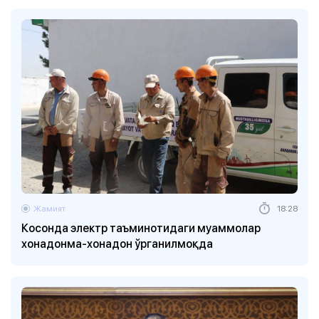
Жамият
18:28
Косонда электр таъминотидаги муаммолар
хонадонма-хонадон ўрганилмоқда