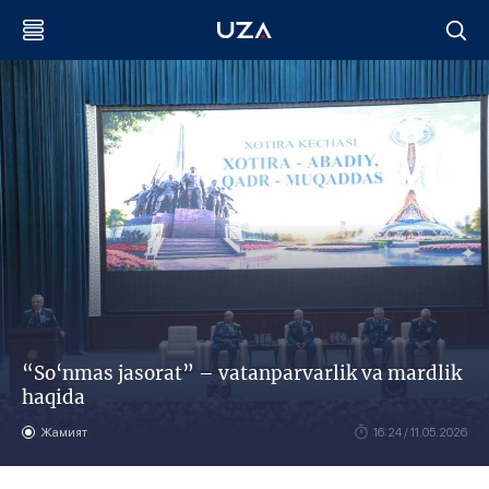
“So‘nmas jasorat” – vatanparvarlik va mardlik
haqida
Жамият
16:24 / 11.05.2026