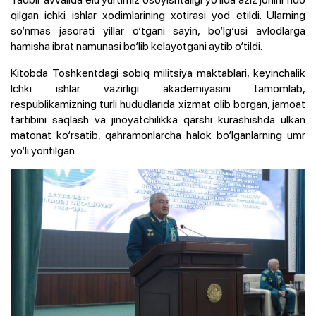
qilgan ichki ishlar xodimlarining xotirasi yod etildi. Ularning
so‘nmas jasorati yillar o‘tgani sayin, bo‘lg‘usi avlodlarga
hamisha ibrat namunasi bo‘lib kelayotgani aytib o‘tildi.
Kitobda Toshkentdagi sobiq militsiya maktablari, keyinchalik
Ichki ishlar vazirligi akademiyasini tamomlab,
respublikamizning turli hududlarida xizmat olib borgan, jamoat
tartibini saqlash va jinoyatchilikka qarshi kurashishda ulkan
matonat ko‘rsatib, qahramonlarcha halok bo‘lganlarning umr
yo‘li yoritilgan.