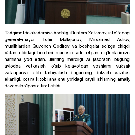
Tadqimotda akademiya boshlig‘i Rustam Xatamov, iste’fodagi
general-mayor Tohir Mullajonov, Mirsamad Adilov,
mualliflardan Quvonch Qodirov va boshqalar so‘zga chiqdi.
Vatan oldidagi burchini munosib ado etgan o‘g‘lonlarimizni
hamisha yod etish, ularning mardligi va jasoratini bugungi
avlodga yetkazish, o‘sib kelayotgan yoshlarni yuksak
vatanparvar etib tarbiyalash bugunning dolzarb vazifasi
ekanligi, xotira kitobi ana shu yo‘ldagi xayrli ishlarning amaliy
davomi bo‘lgani e’tirof etildi.