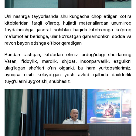
Uni nashrga tayyorlashda shu kungacha chop etilgan xotira
kitoblaridan farqli o‘laroq, hujjatli materiallardan unumliroq
foydalanishga, jasorat sohiblari haqida kitobxonga ko‘proq
ma’lumotlar berishga, ular ko‘rsatgan qahramonlikni sodda va
ravon bayon etishga e’tibor qaratilgan.
Bundan tashqari, kitobdan elimiz ardog‘idagi shoirlarning
Vatan, fidoyilik, mardlik, shijoat, insonparvarlik, ezgulikni
ulug‘lagan she’rlari o‘rin olganki, bu ham yurtdoshlarimiz,
ayniqsa o‘sib kelayotgan yosh avlod qalbida daxldorlik
tuyg‘ularini uyg‘otishi, shubhasiz.