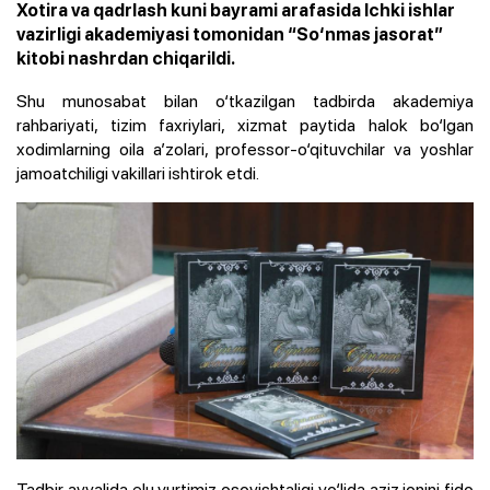
Xotira va qadrlash kuni bayrami arafasida Ichki ishlar
vazirligi akademiyasi tomonidan “So‘nmas jasorat”
kitobi nashrdan chiqarildi.
Shu munosabat bilan o‘tkazilgan tadbirda akademiya
rahbariyati, tizim faxriylari, xizmat paytida halok bo‘lgan
xodimlarning oila a’zolari, professor-o‘qituvchilar va yoshlar
jamoatchiligi vakillari ishtirok etdi.
Tadbir avvalida elu yurtimiz osoyishtaligi yo‘lida aziz jonini fido