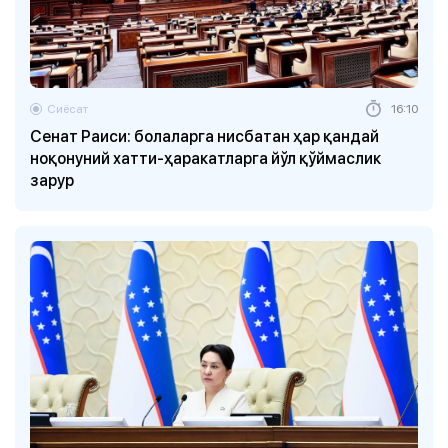
Сиёсат
16:10
Сенат Раиси: болаларга нисбатан ҳар қандай
ноқонуний хатти-ҳаракатларга йўл қўймаслик
зарур