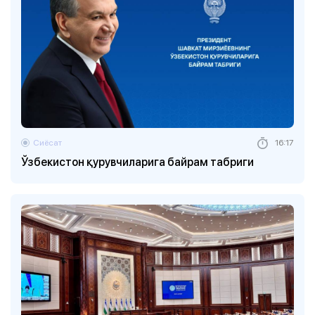
Сиёсат
16:17
Ўзбекистон қурувчиларига байрам табриги