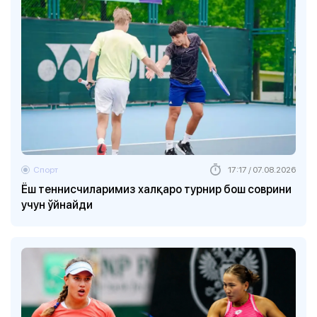
Спорт
17:17 / 07.08.2026
Ёш теннисчиларимиз халқаро турнир бош соврини
учун ўйнайди