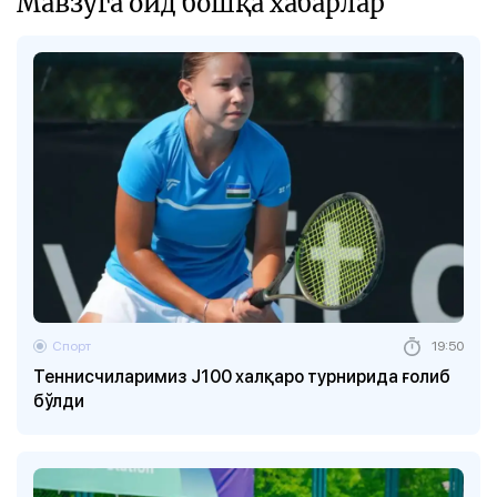
Мавзуга оид бошқа хабарлар
Спорт
19:50
Теннисчиларимиз J100 халқаро турнирида ғолиб
бўлди