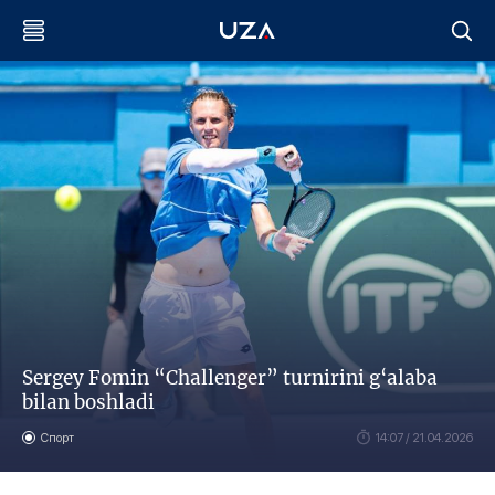
Sergey Fomin “Challenger” turnirini g‘alaba
bilan boshladi
Спорт
14:07 / 21.04.2026