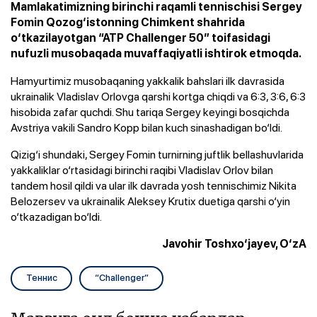
Mamlakatimizning birinchi raqamli tennischisi Sergey
Fomin Qozog‘istonning Chimkent shahrida
o‘tkazilayotgan “ATP Challenger 50” toifasidagi
nufuzli musobaqada muvaffaqiyatli ishtirok etmoqda.
Hamyurtimiz musobaqaning yakkalik bahslari ilk davrasida
ukrainalik Vladislav Orlovga qarshi kortga chiqdi va 6:3, 3:6, 6:3
hisobida zafar quchdi. Shu tariqa Sergey keyingi bosqichda
Avstriya vakili Sandro Kopp bilan kuch sinashadigan bo‘ldi.
Qizig‘i shundaki, Sergey Fomin turnirning juftlik bellashuvlarida
yakkaliklar o‘rtasidagi birinchi raqibi Vladislav Orlov bilan
tandem hosil qildi va ular ilk davrada yosh tennischimiz Nikita
Belozersev va ukrainalik Aleksey Krutix duetiga qarshi o‘yin
o‘tkazadigan bo‘ldi.
Javohir Toshxo‘jayev, O‘zA
Теннис
“Challenger”