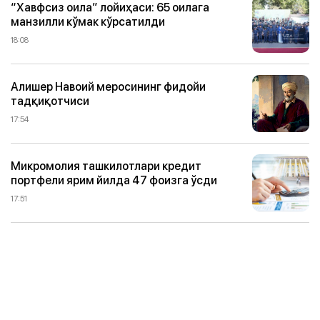
“Хавфсиз оила” лойиҳаси: 65 оилага
манзилли кўмак кўрсатилди
18:08
Алишер Навоий меросининг фидойи
тадқиқотчиси
17:54
Микромолия ташкилотлари кредит
портфели ярим йилда 47 фоизга ўсди
17:51