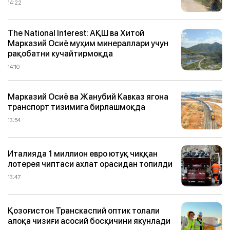
14:22
The National Interest: АҚШ ва Хитой
Марказий Осиё муҳим минераллари учун
рақобатни кучайтирмоқда
14:10
Марказий Осиё ва Жанубий Кавказ ягона
транспорт тизимига бирлашмоқда
13:54
Италияда 1 миллион евро ютуқ чиққан
лотерея чиптаси ахлат орасидан топилди
13:47
Қозоғистон Транскаспий оптик толали
алоқа чизиғи асосий босқичини якунлади