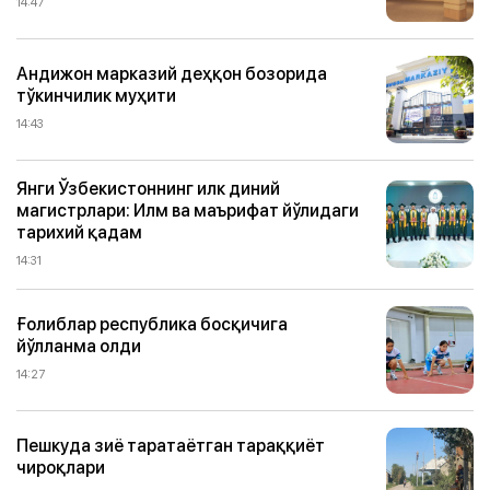
14:47
Андижон марказий деҳқон бозорида
тўкинчилик муҳити
14:43
Янги Ўзбекистоннинг илк диний
магистрлари: Илм ва маърифат йўлидаги
тарихий қадам
14:31
Ғолиблар республика босқичига
йўлланма олди
14:27
Пешкуда зиё таратаётган тараққиёт
чироқлари