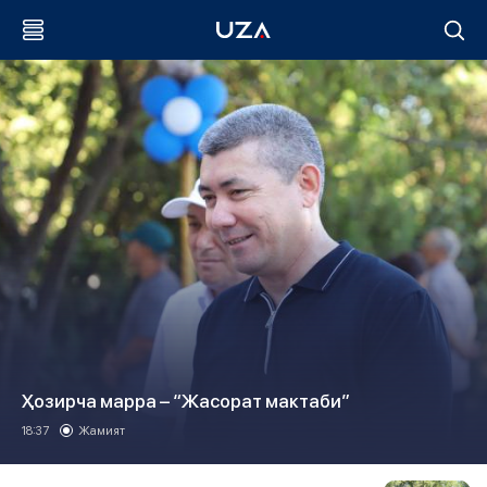
Ҳозирча марра – “Жасорат мактаби”
18:37
Жамият