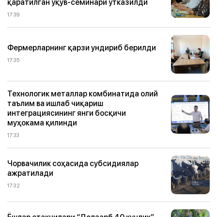
қаратилган ўқув-семинари ўтказилди
17:39
Фермерларнинг қарзи ундириб берилди
17:35
Технологик металлар комбинатида олий
таълим ва ишлаб чиқариш
интеграциясининг янги босқичи
муҳокама қилинди
17:33
Чорвачилик соҳасида субсидиялар
ажратилади
17:32