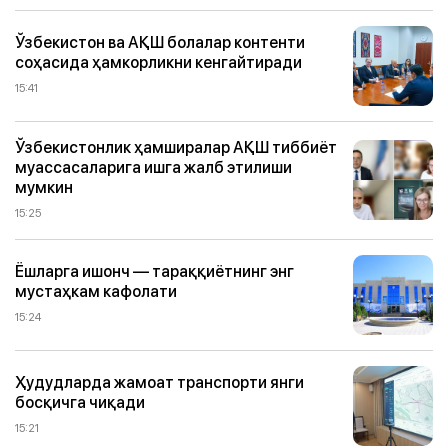
Ўзбекистон ва АҚШ болалар контенти
соҳасида ҳамкорликни кенгайтиради
15:41
Ўзбекистонлик ҳамширалар АҚШ тиббиёт
муассасаларига ишга жалб этилиши
мумкин
15:25
Ёшларга ишонч — тараққиётнинг энг
мустаҳкам кафолати
15:24
Ҳудудларда жамоат транспорти янги
босқичга чиқади
15:21