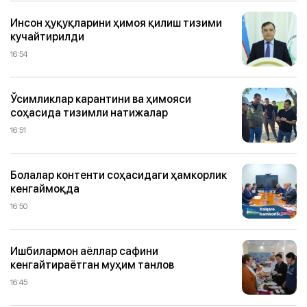
Инсон ҳуқуқларини ҳимоя қилиш тизими
кучайтирилди
16:54
Ўсимликлар карантини ва ҳимояси
соҳасида тизимли натижалар
16:51
Болалар контенти соҳасидаги ҳамкорлик
кенгаймоқда
16:50
Ишбилармон аёллар сафини
кенгайтираётган муҳим танлов
16:45