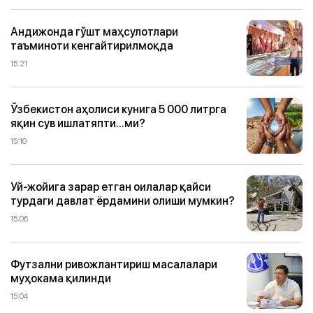
Андижонда гўшт маҳсулотлари
таъминоти кенгайтирилмоқда
15:21
Ўзбекистон аҳолиси кунига 5 000 литрга
яқин сув ишлатяпти...ми?
15:10
Уй-жойига зарар етган оилалар қайси
турдаги давлат ёрдамини олиши мумкин?
15:06
Футзални ривожлантириш масалалари
муҳокама қилинди
15:04