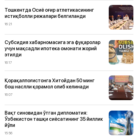
Тошкентда Осиё оғир атлетикасининг
истиқболли режалари белгиланди
16:21
Субсидия хабарномасига эга фуқаролар
учун мақсадли ипотека омонати жорий
этилди
16:17
Қорақалпоғистонга Хитойдан 50 минг
бош наслли қорамол олиб келинади
16:07
Вақт синовидан ўтган дипломатия:
Ўзбекистон ташқи сиёсатининг 35 йиллик
йўли
15:56