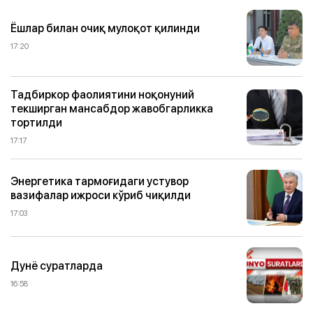
Ёшлар билан очиқ мулоқот қилинди
17:20
Тадбиркор фаолиятини ноқонуний
текширган мансабдор жавобгарликка
тортилди
17:17
Энергетика тармоғидаги устувор
вазифалар ижроси кўриб чиқилди
17:03
Дунё суратларда
16:58