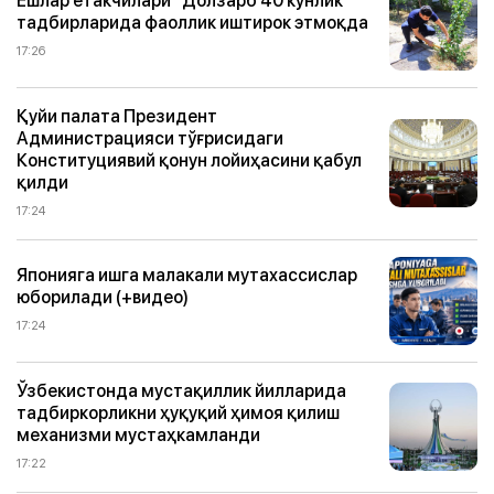
Ёшлар етакчилари “Долзарб 40 кунлик”
тадбирларида фаоллик иштирок этмоқда
17:26
Қуйи палата Президент
Администрацияси тўғрисидаги
Конституциявий қонун лойиҳасини қабул
қилди
17:24
Японияга ишга малакали мутахассислар
юборилади (+видео)
17:24
Ўзбекистонда мустақиллик йилларида
тадбиркорликни ҳуқуқий ҳимоя қилиш
механизми мустаҳкамланди
17:22