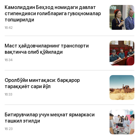
Камолиддин Беҳзод номидаги давлат
стипендияси ғолибларига гувоҳномалар
топширилди
16:42
Маст ҳайдовчиларнинг транспорти
вақтинча олиб қўйилади
16:34
Оролбўйи минтақаси: барқарор
тараққиёт сари йўл
16:33
Битирувчилар учун меҳнат ярмаркаси
ташкил этилди
16:23