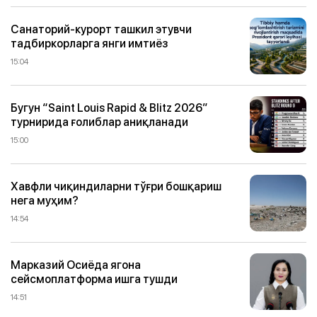
Санаторий-курорт ташкил этувчи
тадбиркорларга янги имтиёз
15:04
Бугун “Saint Louis Rapid & Blitz 2026”
турнирида ғолиблар аниқланади
15:00
Хавфли чиқиндиларни тўғри бошқариш
нега муҳим?
14:54
Марказий Осиёда ягона
сейсмоплатформа ишга тушди
14:51