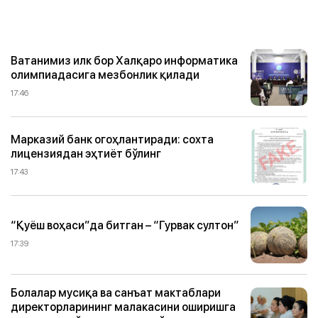
Ватанимиз илк бор Халқаро информатика
олимпиадасига мезбонлик қилади
17:46
Марказий банк огоҳлантиради: сохта
лицензиядан эҳтиёт бўлинг
17:43
“Қуёш воҳаси”да битган – “Гурвак султон”
17:39
Болалар мусиқа ва санъат мактаблари
директорларининг малакасини оширишга