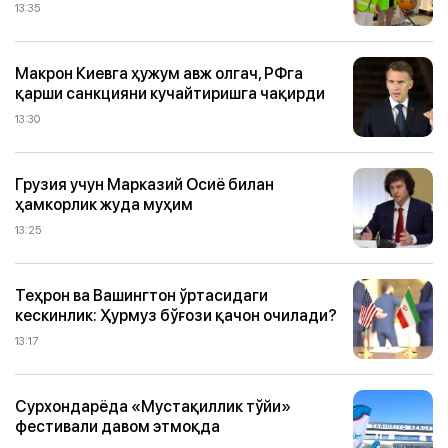
13:35
Макрон Киевга ҳужум авж олгач, РФга
қарши санкцияни кучайтиришга чақирди
13:30
Грузия учун Марказий Осиё билан
ҳамкорлик жуда муҳим
13:25
Теҳрон ва Вашингтон ўртасидаги
кескинлик: Ҳурмуз бўғози қачон очилади?
13:17
Сурхондарёда «Мустақиллик тўйи»
фестивали давом этмоқда