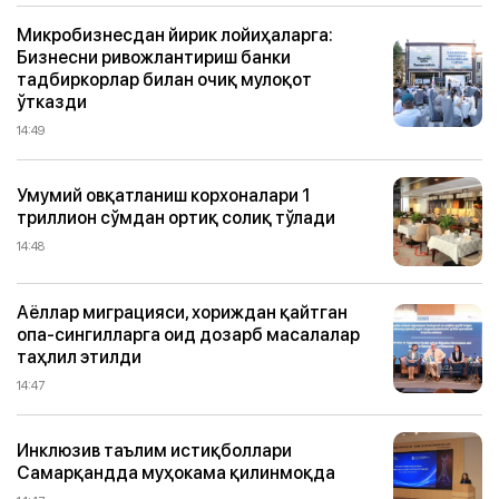
Микробизнесдан йирик лойиҳаларга:
Бизнесни ривожлантириш банки
тадбиркорлар билан очиқ мулоқот
ўтказди
14:49
Умумий овқатланиш корхоналари 1
триллион сўмдан ортиқ солиқ тўлади
14:48
Аёллар миграцияси, хориждан қайтган
опа-сингилларга оид дозарб масалалар
таҳлил этилди
14:47
Инклюзив таълим истиқболлари
Самарқандда муҳокама қилинмоқда