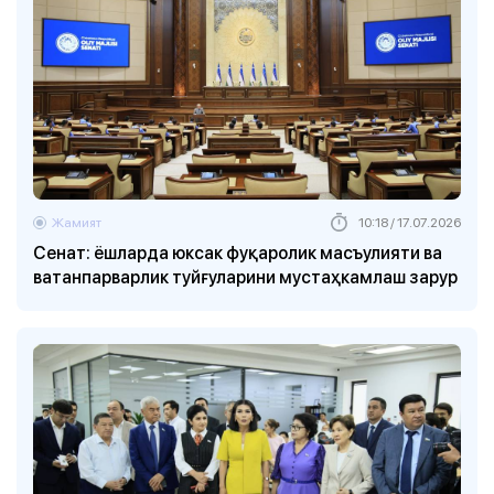
Жамият
10:18 / 17.07.2026
Сенат: ёшларда юксак фуқаролик масъулияти ва
ватанпарварлик туйғуларини мустаҳкамлаш зарур