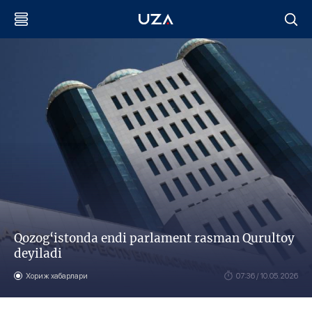
Qozog‘istonda endi parlament rasman Qurultoy
deyiladi
Хориж хабарлари
07:36 / 10.05.2026