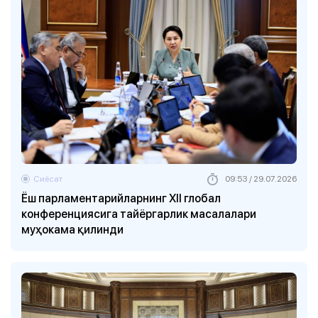
Сиёсат
09:53 / 29.07.2026
Ёш парламентарийларнинг XII глобал
конференциясига тайёргарлик масалалари
муҳокама қилинди