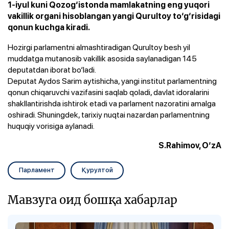
1-iyul kuni Qozog‘istonda mamlakatning eng yuqori
vakillik organi hisoblangan yangi Qurultoy to‘g‘risidagi
qonun kuchga kiradi.
Hozirgi parlamentni almashtiradigan Qurultoy besh yil
muddatga mutanosib vakillik asosida saylanadigan 145
deputatdan iborat bo‘ladi.
Deputat Aydos Sarim aytishicha, yangi institut parlamentning
qonun chiqaruvchi vazifasini saqlab qoladi, davlat idoralarini
shakllantirishda ishtirok etadi va parlament nazoratini amalga
oshiradi. Shuningdek, tarixiy nuqtai nazardan parlamentning
huquqiy vorisiga aylanadi.
S.Rahimov, O‘zA
Парламент
Қурултой
Мавзуга оид бошқа хабарлар