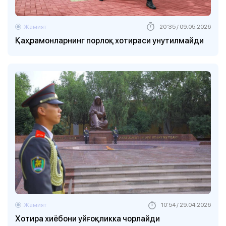
Жамият
20:35 / 09.05.2026
Қаҳрамонларнинг порлоқ хотираси унутилмайди
Жамият
10:54 / 29.04.2026
Хотира хиёбони уйғоқликка чорлайди