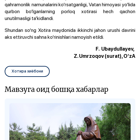
qahramonlik namunalarini ko‘rsatganligi, Vatan himoyasi yo‘lida
qurbon bo‘lganlarning porloq xotirasi hech qachon
unutilmasligi ta’kidlandi.
Shundan so‘ng
Xotira maydonida ikkinchi jahon urushi davrini
aks ettiruvchi sahna ko‘rinishlari
namoyish etildi.
F. Ubaydullayev,
Z. Umrzoqov (surat), O‘zA
Хотира хиёбони
Мавзуга оид бошқа хабарлар