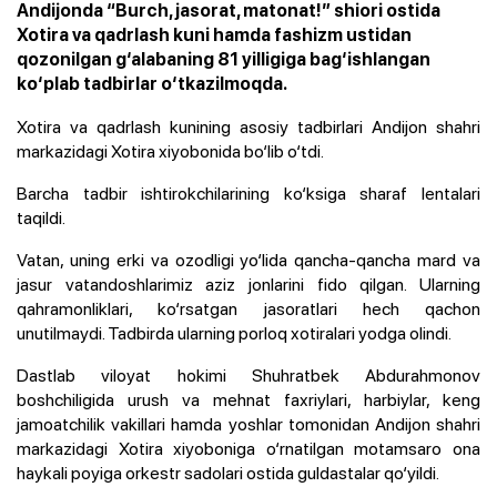
Andijonda “Burch, jasorat, matonat!” shiori ostida
Xotira va qadrlash kuni hamda fashizm ustidan
qozonilgan g‘alabaning 81 yilligiga bag‘ishlangan
ko‘plab tadbirlar o‘tkazilmoqda.
Xotira va qadrlash kunining asosiy tadbirlari Andijon shahri
markazidagi Xotira xiyobonida bo‘lib o‘tdi.
Barcha tadbir ishtirokchilarining ko‘ksiga sharaf lentalari
taqildi.
Vatan, uning erki va ozodligi yo‘lida qancha-qancha mard va
jasur vatandoshlarimiz aziz jonlarini fido qilgan. Ularning
qahramonliklari, ko‘rsatgan jasoratlari hech qachon
unutilmaydi. Tadbirda ularning porloq xotiralari yodga olindi.
Dastlab viloyat hokimi
Shuhratbek Abdurahmonov
boshchiligida
urush va mehnat faxriylari, harbiylar, keng
jamoatchilik vakillari hamda yoshlar tomonidan Andijon shahri
markazidagi Xotira xiyoboniga o‘rnatilgan motamsaro ona
haykali poyiga orkestr sadolari ostida guldastalar qo‘yildi.