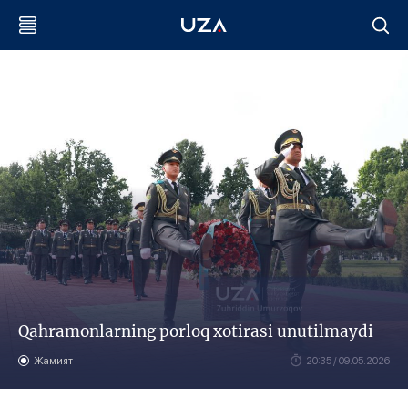
Qahramonlarning porloq xotirasi unutilmaydi
Жамият
20:35 / 09.05.2026