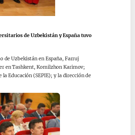
rsitarios de Uzbekistán y España tuvo
2030”
Президент Шавкат
2026 йил –
Мирзиёев
Маҳаллани
раислигида
ривожланти
ўтказилган
жамиятни
io de Uzbekistán en España, Farruj
видеоселектор
юксалтириш
ter en Tashkent, Komilzhon Karimov;
йиғилишлари
 la Educación (SEPIE); y la dirección de