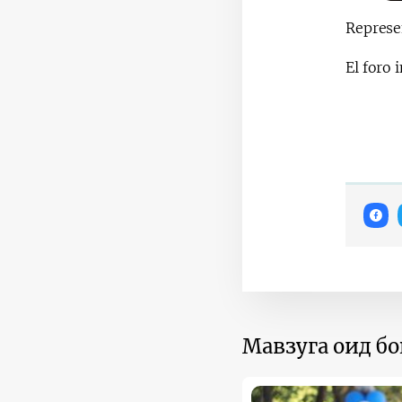
Represen
El foro 
Мавзуга оид б