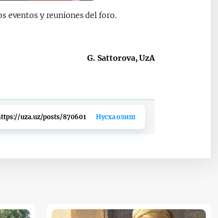
s eventos y reuniones del foro.
G. Sattorova, UzA
ttps://uza.uz/posts/870601
Нусха олиш