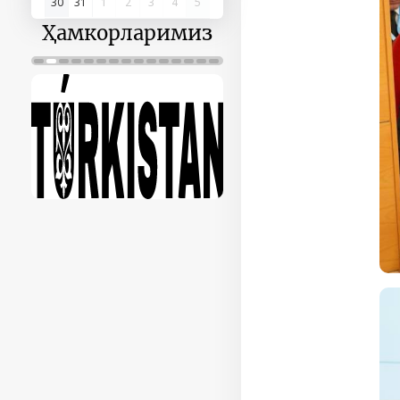
30
31
1
2
3
4
5
Ҳамкорларимиз