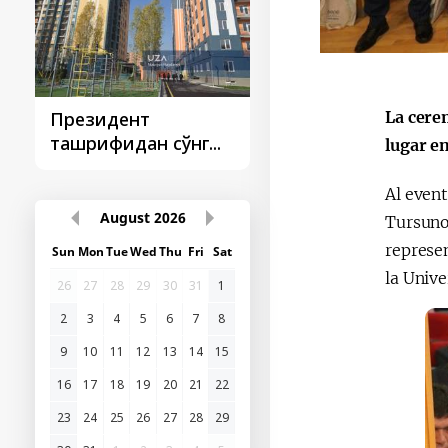
La cere
Президент
Президент
ташрифидан сўнг...
ташрифлари
lugar e
Al event
August
2026
Tursuno
represen
Sun
Mon
Tue
Wed
Thu
Fri
Sat
la Unive
26
27
28
29
30
31
1
2
3
4
5
6
7
8
9
10
11
12
13
14
15
16
17
18
19
20
21
22
23
24
25
26
27
28
29