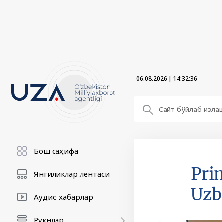
06.08.2026
|
14:32:38
Бош саҳифа
Pri
Янгиликлар лентаси
Uzb
Аудио хабарлар
Рукнлар