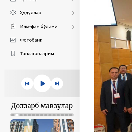
Ҳудудлар
Илм-фан бўлими
Фотобанк
Танлаганларим
Долзарб мавзулар