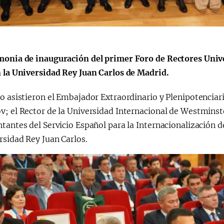
monia de inauguración del primer Foro de Rectores Unive
Қарор ва ижро
“Ўзбекистон – 
стратегияси
n la Universidad Rey Juan Carlos de Madrid.
o asistieron el Embajador Extraordinario y Plenipotenciar
v; el Rector de la Universidad Internacional de Westmins
tantes del Servicio Español para la Internacionalización de
rsidad Rey Juan Carlos.