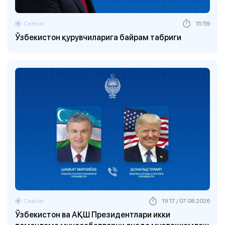
Сиёсат
15:59
Ўзбекистон қурувчиларига байрам табриги
Сиёсат
19:17 / 07.08.2026
Ўзбекистон ва АҚШ Президентлари икки