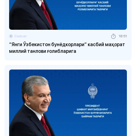
Сиёсат
18:51
“Янги Ўзбекистон бунёдкорлари” касбий маҳорат
миллий танлови ғолибларига