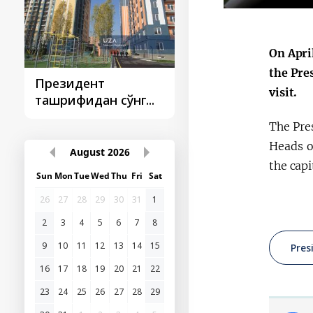
On Apri
the Pre
Президент
Президент
visit.
ташрифидан сўнг...
ташрифлари
The Pre
Heads o
August
2026
the capi
Sun
Mon
Tue
Wed
Thu
Fri
Sat
26
27
28
29
30
31
1
2
3
4
5
6
7
8
9
10
11
12
13
14
15
Pres
16
17
18
19
20
21
22
23
24
25
26
27
28
29