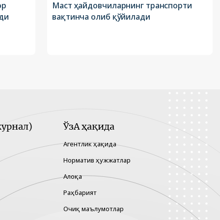
ор
Маст ҳайдовчиларнинг транспорти
ди
вақтинча олиб қўйилади
урнал)
ЎзА ҳақида
Агентлик ҳақида
Норматив ҳужжатлар
Алоқа
Раҳбарият
Очиқ маълумотлар