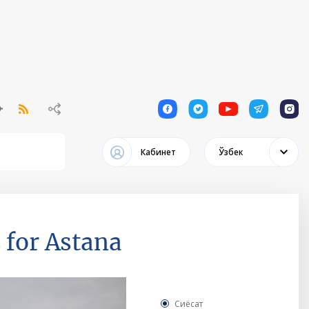
1
1
1
1
1
Кабинет
Ўзбек
 for Astana
Сиёсат