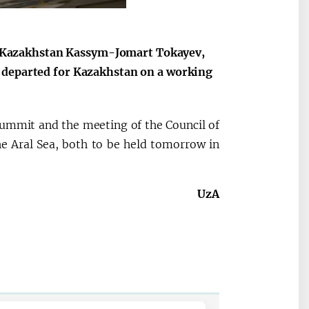
 of Kazakhstan Kassym-Jomart Tokayev,
v departed for Kazakhstan on a working
2030”
Президент Шавкат
2026 йил –
Мирзиёев
Маҳаллани
раислигида
ривожланти
Summit and the meeting of the Council of
ўтказилган
жамиятни
he Aral Sea, both to be held tomorrow in
видеоселектор
юксалтириш
йиғилишлари
UzA