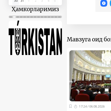
30
31
1
2
3
4
5
Ҳамкорларимиз
Мавзуга оид б
17:24 / 06.08.2026