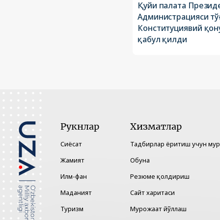
Қуйи палата Презид
Администрацияси тў
Конституциявий қон
қабул қилди
Рукнлар
Хизматлар
Сиёсат
Тадбирлар ёритиш учун му
Жамият
Обуна
Илм-фан
Резюме қолдириш
Маданият
Сайт харитаси
Туризм
Мурожаат йўллаш