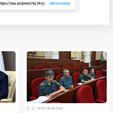
ttps://uza.uz/posts/847655
Нусха олиш
16:34 / 06.08.2026