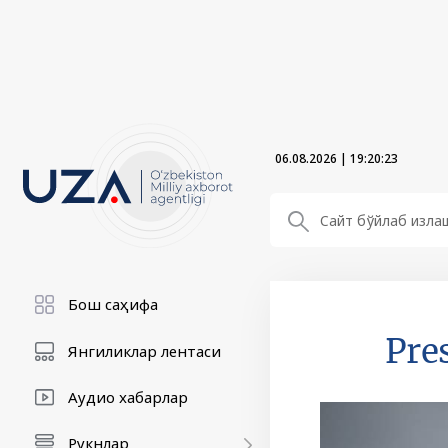
06.08.2026
|
19:20:24
Бош саҳифа
Pre
Янгиликлар лентаси
Аудио хабарлар
Рукнлар