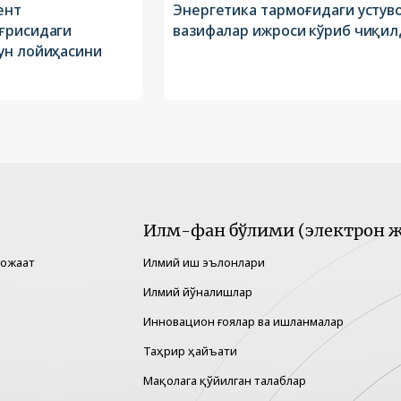
ент
Энергетика тармоғидаги устув
ғрисидаги
вазифалар ижроси кўриб чиқил
ун лойиҳасини
Илм-фан бўлими (электрон ж
рожаат
Илмий иш эълонлари
Илмий йўналишлар
Инновацион ғоялар ва ишланмалар
Таҳрир ҳайъати
Мақолага қўйилган талаблар