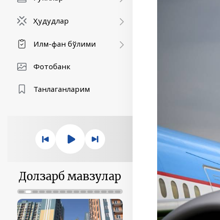
Ҳудудлар
Илм-фан бўлими
Фотобанк
Танлаганларим
Долзарб мавзулар