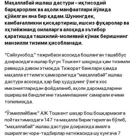
Маҳаллабай ишлаш дастури – иқтисодий
барқарорлик ва аҳоли манфаатлари йўлида
қўйилган яна бир қадам. Шунингдек,
камбағалликни қисқартириш, ишсиз фуқаролар ва
эҳтиёжманд оилаларга алоҳида эътибор
қаратишда ташкилий-молиявий кўмак беришнинг
манзилли тизими ҳисобланади.
“Сайхунобод” тажрибаси асосида бошланган ташаббус
доирасидаги ишлар бугун Тошкент шаҳрида ҳам тизимли
равишда давом этмоқда. Тижорат банклари ҳамда
маҳалла еттилиги ҳамкорлигида “маҳаллабай” ишлаш
дастури асосида, ҳар бир ҳудуднинг ўзига хос
имкониятларидан фойдаланиб, аҳоли даромадларини
ошириш ва бандлигини таъминлашнинг самарали ечими
топилмоқда.
“Ўзмиллийбанк” АЖ Тошкент шаҳар бош бошқармасига
пойтахтимиздаги 147 та маҳалла бириктирилган бўлиб,
“маҳаллабай” ишлаш дастури доирасида амалга
оширилган чора-тадбирлар натижасида шу кунгача 7