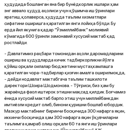
ҳудудида бошланган яна бир бунёдкорлик ишлари ҳам
энг аввало ҳудуд аҳолиси учун қўшимча иш ўринлари
яратиш, қолаверса, ҳудудда таълим хизматлари
сифатини оширишга қаратилган янги лойиҳа бўлди. Бу
ерда йил якунига қадар “Ўзмиллийбанк” молиявий
кўмагида 600 ўринли замонавий хусусий мактаб қад
ростлайди.
- Давлатимиз раҳбари томонидан аҳоли даромадларини
ошириш ва ҳудудларда кичик тадбиркорликни йўлга
қўйиш орқали оилалар бюджетини мустаҳкамлашга
қаратилган чора-тадбирлар қизғин амалга оширилмоқда,
- дейди нодавлат мактабгача таълим ташкилоти
директори Шоира Шодмонова. - Тўғриси, биз ҳам бу
жараёнда фаол иштирок этишни мақсад қилдик. Боғчамиз
ёнида хусусий мактаб барпо этиш учун миллийбанкдан
имтиёзли кредит олиб, бинони қуришни бошлаб юбордик.
Мазкур мактабнинг биринчи босқичида 300 нафарга яқин,
иккинчи босқичида ҳам 300 нафарга яқин ўқувчиларни
таълимга қамраб олиш орқали 60 та янги иш ўринлари
яратишни режа қилганмиз. “Ўзмиллийбанк” АЖ