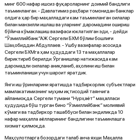
минг 600 нафар ишсиз фуқароларнинг доимий бандлиги
таъминланган. - Давлатимиз раҳбари томонидан банклар
олдига ҳар бир маҳалладаги кам таъминланган оилалар
билан манзилли ишлаш ва уларнинг даромадини ошириш
бўйича кўмаклашиш вазифаси юклатилган эди, - дейди
“Ўзмиллийбанк”АЖ Сергели БХМ бўлим бошлиғи
Шаҳобиддин Абдуллаев. - Ушбу вазифалар асосида
Сергели БХМга ҳам ҳудуддаги 13 та маҳаллалар
бириктириб берилди. Ўрганишлар натижасида кам
даромадли оилалар аниқланиб, аҳолини иш билан
таъминланиши учун шароит яратдик.
Янги иш ўринларини яратишда тадбиркорлик субъектлари
мамлакатимизнинг муҳим иқтисодий таянчига
айланмоқда. Сергели тумани “Нурҳаёт” маҳалласи
ҳудудида бўш турган бино “Ўзмиллийбанк” молиявий
кўмаги ва тадбиркор ташаббуси билан эндиликда 10
нафар маҳалла аёлларининг бандлигини таъминлашга
хизмат қилмоқда.
Маҳсулотларга бозордаги талаб анча яхши. Маҳалла