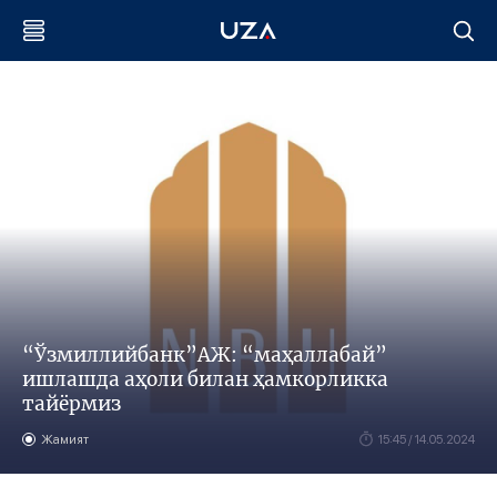
“Ўзмиллийбанк”АЖ: “маҳаллабай”
ишлашда аҳоли билан ҳамкорликка
тайёрмиз
Жамият
15:45 / 14.05.2024