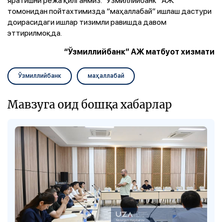
томонидан пойтахтимизда “маҳаллабай” ишлаш дастури
доирасидаги ишлар тизимли равишда давом
эттирилмоқда.
“Ўзмиллийбанк” АЖ матбуот хизмати
Ўзмиллийбанк
маҳаллабай
Мавзуга оид бошқа хабарлар