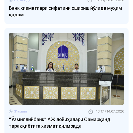
Банк хизматлари сифатини ошириш йўлида муҳим
қадам
Жамият
13:17 / 14.07.2026
“Ўзмиллийбанк” АЖ лойиҳалари Самарқанд
тараққиётига хизмат қилмоқда