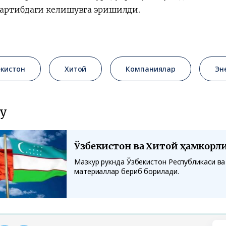
артибдаги келишувга эришилди.
екистон
Хитой
Компаниялар
Эн
у
Ўзбекистон ва Хитой ҳамкорл
Мазкур рукнда Ўзбекистон Республикаси ва
материаллар бериб борилади.