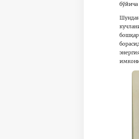
бўйича
Шундан
кучла
бошқар
бораси
энерг
имкони