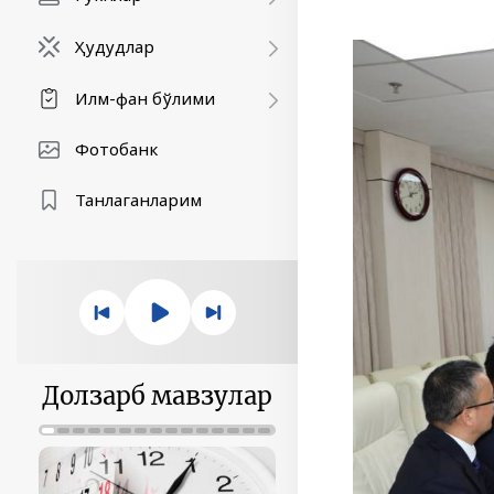
Ҳудудлар
Илм-фан бўлими
Фотобанк
Танлаганларим
Долзарб мавзулар