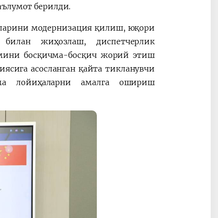
аълумот берилди.
қларини модернизация қилиш, юқори
 билан жиҳозлаш, диспетчерлик
мини босқичма-босқич жорий этиш
иясига асосланган қайта тикланувчи
ма лойиҳаларни амалга ошириш