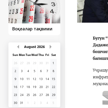
Президент
Президент
ташрифидан сўнг...
ташрифлари
Бугун 
Дадажо
бошчил
August
2026
бағишл
Sun
Mon
Tue
Wed
Thu
Fri
Sat
26
27
28
29
30
31
1
У
чраш
инфрат
2
3
4
5
6
7
8
муҳока
9
10
11
12
13
14
15
16
17
18
19
20
21
22
23
24
25
26
27
28
29