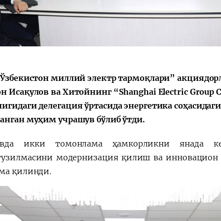
Қарор ва ижро
“Ўзбекистон – 
стратегияси
“Ўзбекистон миллий электр тармоқлари” акциядо
н Исақулов ва Хитойнинг “Shanghai Electric Group C
игидаги делегация ўртасида энергетика соҳасидаг
анган муҳим учрашув бўлиб ўтди.
увда икки томонлама ҳамкорликни янада кен
узилмасини модернизация қилиш ва инновацион
ма қилинди.