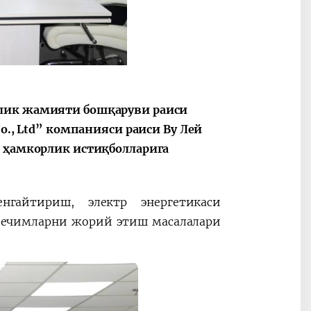
2030”
Президент Шавкат
2026 йил –
Мирзиёев
Маҳаллани
рлик жамияти бошқаруви раиси
раислигида
ривожланти
o., Ltd” компанияси раиси Ву Лей
ўтказилган
жамиятни
видеоселектор
юксалтириш
и ҳамкорлик истиқболларига
йиғилишлари
гайтириш, электр энергетикаси
 ечимларни жорий этиш масалалари