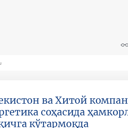
екистон ва Хитой компа
ргетика соҳасида ҳамкор
қичга кўтармоқда