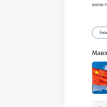
ишчи т
Ўзб
Мавз