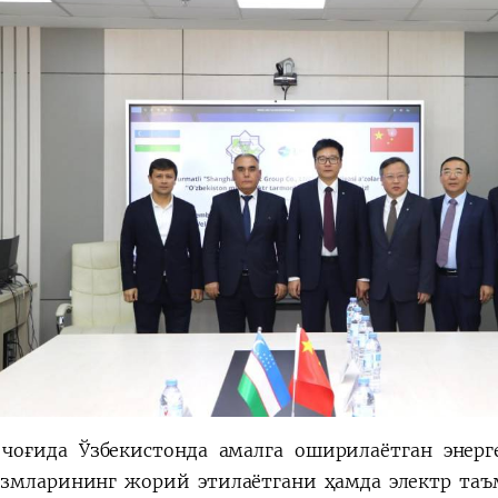
 чоғида Ўзбекистонда амалга оширилаётган энерг
змларининг жорий этилаётгани ҳамда электр та