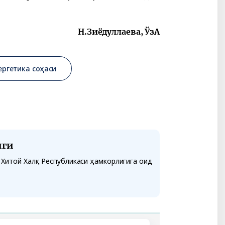
Н.Зиёдуллаева, Ўз
А
ергетика соҳаси
иги
 Хитой Халқ Республикаси ҳамкорлигига оид