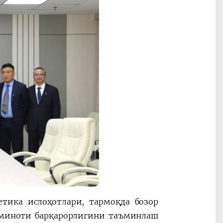
етика ислоҳотлари, тармоқда бозор
ъминоти барқарорлигини таъминлаш