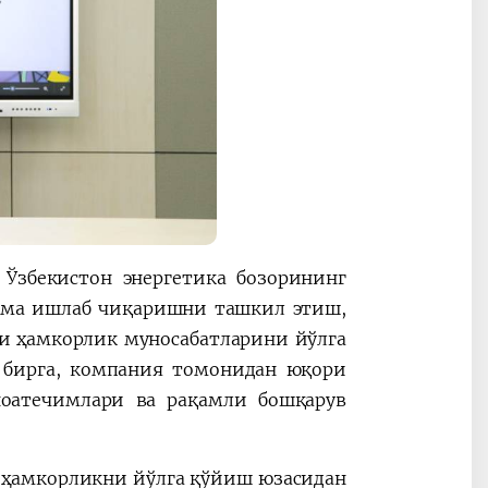
и Ўзбекистон энергетика бозорининг
шма ишлаб чиқаришни ташкил этиш,
 ҳамкорлик муносабатларини йўлга
 бирга, компания томонидан юқори
аноатечимлари ва рақамли бошқарув
 ҳамкорликни йўлга қўйиш юзасидан