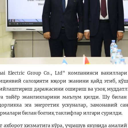
hai Electric Group Co., Ltd” компанияси вакиллар
ициявий салоҳияти юқори эканини қайд этиб, қў
ийлаштириш даражасини ошириш ва узоқ муддатли
а тайёр эканликларини маълум қилди. Шу билан
дорликка эга энергетик ускуналар, замонавий с
рмалари билан боғлиқ таклифлар илгари сурилди.
 ахборот хизматига кўра, учрашув якунида амалий