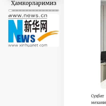
30
31
1
2
3
4
5
Ҳамкорларимиз
Суҳбат
механи