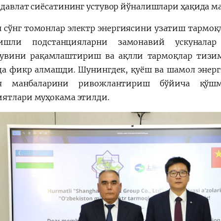
 давлат сиёсатининг устувор йўналишлари ҳақида м
 сўнг томонлар электр энергиясини узатиш тармо
нишли подстанцияларни замонавий ускуналар
увини рақамлаштириш ва ақлли тармоқлар тизи
да фикр алмашди. Шунингдек, қуёш ва шамол энерг
ия манбаларини ривожлантириш бўйича қўш
ятлари муҳокама этилди.