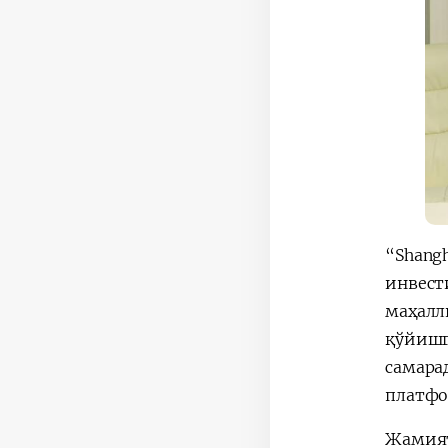
“Shang
инвест
маҳалл
қўйишг
самара
платфо
Жамият