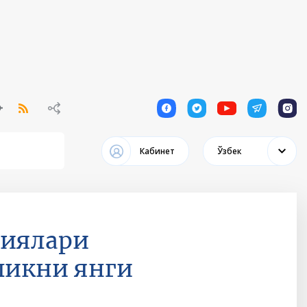
1
1
1
1
1
Кабинет
Ўзбек
ниялари
ликни янги