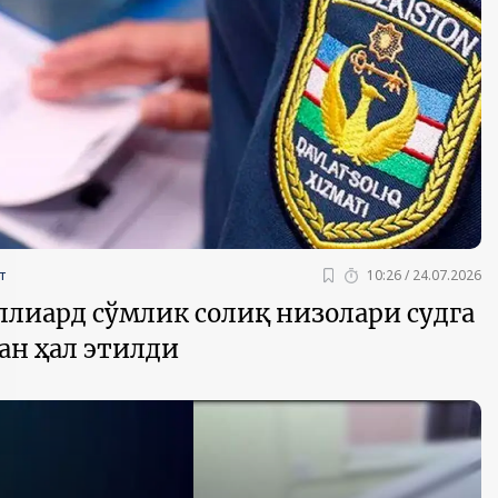
2030”
Президент Шавкат
2026 йил –
Мирзиёев
Маҳаллани
раислигида
ривожланти
ўтказилган
жамиятни
т
10:26 / 24.07.2026
видеоселектор
юксалтириш
йиғилишлари
ллиард сўмлик солиқ низолари судга
ан ҳал этилди