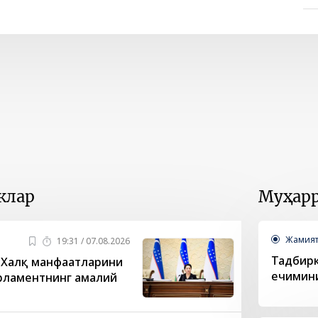
клар
Муҳарр
Жамия
19:31 / 07.08.2026
Тадбирк
 Халқ манфаатларини
ечимин
рламентнинг амалий