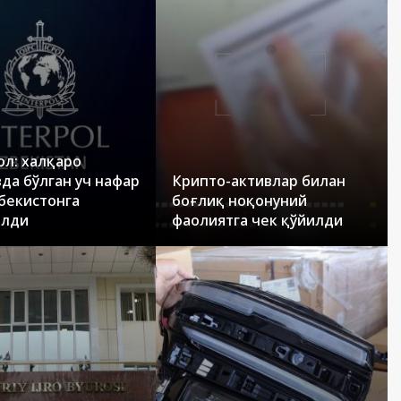
л: халқаро
да бўлган уч нафар
Крипто-активлар билан
бекистонга
боғлиқ ноқонуний
илди
фаолиятга чек қўйилди