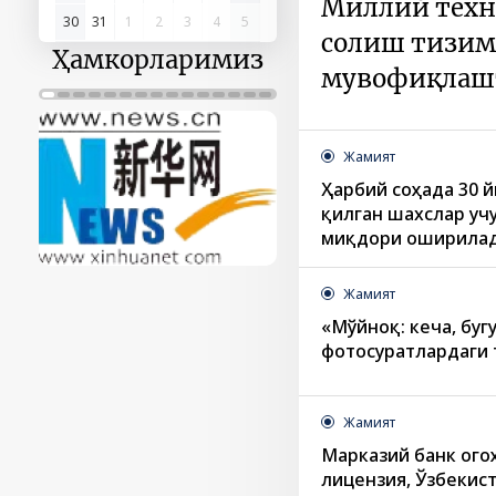
Миллий техн
23
24
25
26
27
28
29
солиш тизими
30
31
1
2
3
4
5
мувофиқлаш
Ҳамкорларимиз
Жамият
Ҳарбий соҳада 30 
қилган шахслар уч
миқдори оширила
Жамият
«Мўйноқ: кеча, буг
фотосуратлардаги 
Жамият
Марказий банк ого
лицензия, Ўзбекис