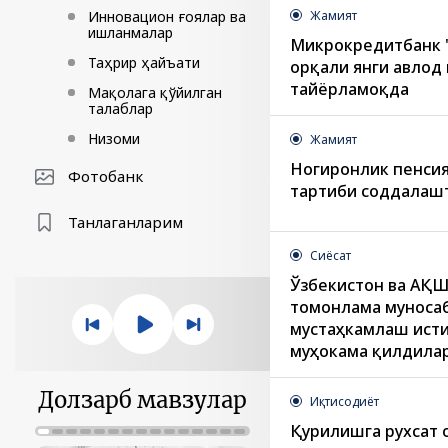
Инновацион ғоялар ва
Жамият
ишланмалар
Микрокредитбанк "
Таҳрир ҳайъати
орқали янги авлод
тайёрламоқда
Мақолага қўйилган
талаблар
Низоми
Жамият
Ногиронлик пенси
Фотобанк
тартиби соддалаш
Танлаганларим
Сиёсат
Ўзбекистон ва АҚШ
томонлама муноса
мустаҳкамлаш ист
муҳокама қилдила
Долзарб мавзулар
Иқтисодиёт
Қурилишга рухсат 