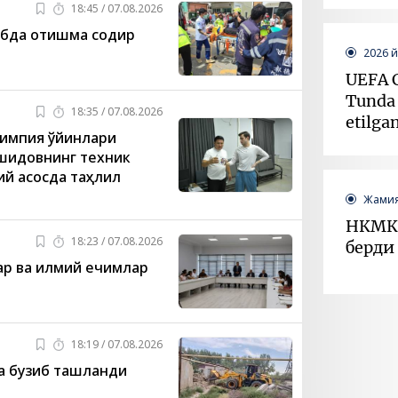
18:45 / 07.08.2026
абда отишма содир
2026 
UEFA C
Tunda 
18:35 / 07.08.2026
etilgan
лимпия ўйинлари
шидовнинг техник
й асосда таҳлил
Жамия
НКМК 
18:23 / 07.08.2026
берди
р ва илмий ечимлар
Жамия
18:19 / 07.08.2026
Ички 
а бузиб ташланди
фоизи