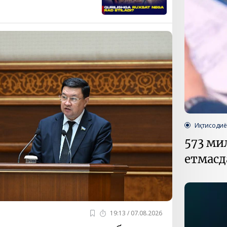
Қарор ва ижро
“Ўзбекистон – 
стратегияси
Иқтисодиё
573 ми
етмасд
19:13 / 07.08.2026