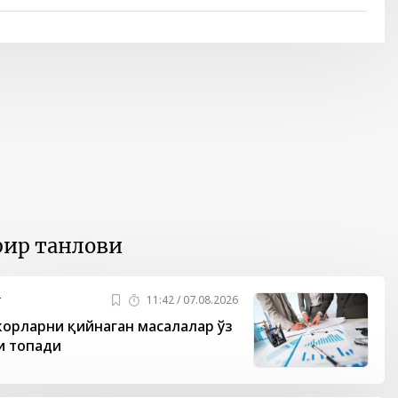
ир танлови
т
11:42 / 07.08.2026
орларни қийнаган масалалар ўз
и топади