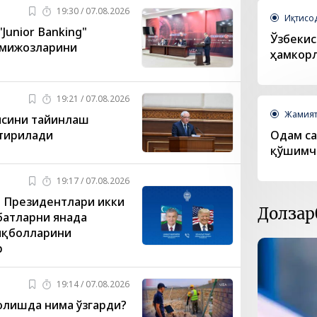
19:30 / 07.08.2026
Иқтисо
Junior Banking"
Ўзбекис
 мижозларини
ҳамкор
19:21 / 07.08.2026
Жамия
ясини тайинлаш
тирилади
Одам са
қўшимча
19:17 / 07.08.2026
 Президентлари икки
Долзар
батларни янада
иқболларини
р
19:14 / 07.08.2026
олишда нима ўзгарди?