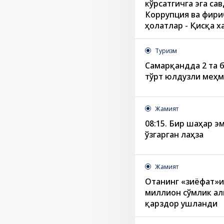
кўрсатгичга эга са
Коррупция ва фири
ҳолатлар - Қисқа х
Туризм
Самарқандда 2 та б
тўрт юлдузли меҳм
Жамият
08:15. Бир шаҳар эм
ўзгарган лаҳза
Жамият
Отанинг «зиёфат»и
миллион сўмлик ал
қарздор ушланди