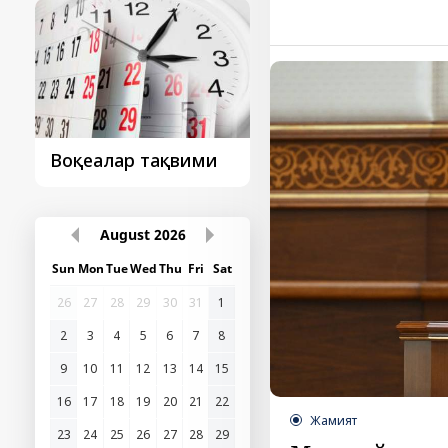
Президент
Президент
ташрифидан сўнг...
ташрифлари
August
2026
Sun
Mon
Tue
Wed
Thu
Fri
Sat
26
27
28
29
30
31
1
2
3
4
5
6
7
8
9
10
11
12
13
14
15
Жамият
16
17
18
19
20
21
22