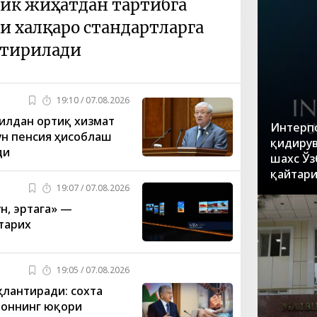
ик жиҳатдан тартибга
 халқаро стандартларга
тирилади
19:10 / 07.08.2026
йилдан ортиқ хизмат
Интерпо
ун пенсия ҳисоблаш
қидирув
ди
шахс Ўз
қайтар
19:07 / 07.08.2026
ун, эртага» —
тарих
19:05 / 07.08.2026
ҳлантиради: сохта
тоннинг юқори