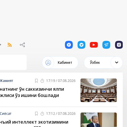
1
1
1
1
1
Кабинет
Ўзбек
Жамият
17:19 / 07.08.2026
натнинг ўн саккизинчи ялпи
жлиси ўз ишини бошлади
Сиёсат
17:12 / 07.08.2026
нъий интеллект экотизимини