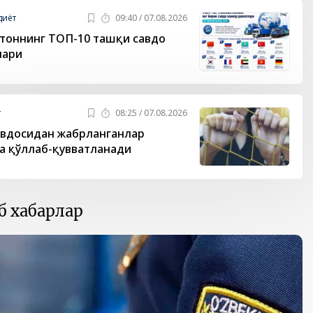
диёт
09:40 / 07.08.2026
тоннинг ТОП-10 ташқи савдо
лари
т
08:25 / 07.08.2026
вдосидан жабрланганлар
 қўллаб-қувватланади
б хабарлар