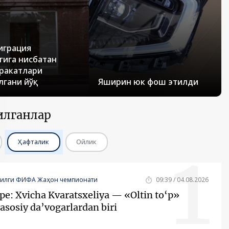
играция
гига нисбатан
ракатлари
лгани йўқ
Яширин юк фош этилди
илганлар
1
Ҳафталик
Ойлик
йилги ФИФА Жаҳон чемпионати
09:39 / 04.08.2026
pe: Xvicha Kvaratsxeliya — «Oltin to‘p»
asosiy da’vogarlardan biri