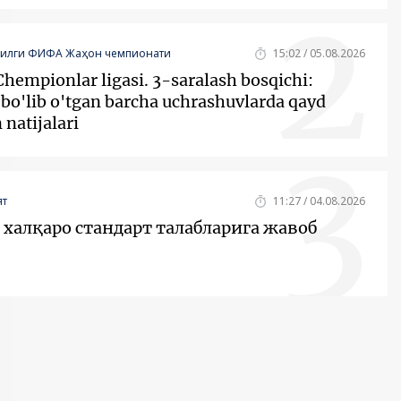
2
йилги ФИФА Жаҳон чемпионати
15:02 / 05.08.2026
hempionlar ligasi. 3-saralash bosqichi:
bo'lib o'tgan barcha uchrashuvlarda qayd
 natijalari
3
т
11:27 / 04.08.2026
халқаро стандарт талабларига жавоб
4
т
16:00 / 03.08.2026
ишлар вазирлиги: 526 мурожаатнинг 61
 ижобий ҳал этилди