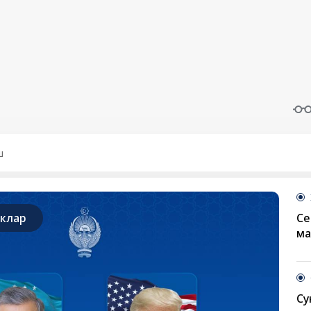
иклар
Се
ма
Су