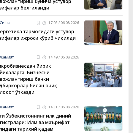
вожлантириш бўйича устувор
зифалар белгиланди
Сиёсат
17:03 / 06.08.2026
ергетика тармоғидаги устувор
зифалар ижроси кўриб чиқилди
Жамият
14:49 / 06.08.2026
кробизнесдан йирик
йиҳаларга: Бизнесни
вожлантириш банки
дбиркорлар билан очиқ
лоқот ўтказди
Жамият
14:31 / 06.08.2026
ги Ўзбекистоннинг илк диний
гистрлари: Илм ва маърифат
лидаги тарихий қадам