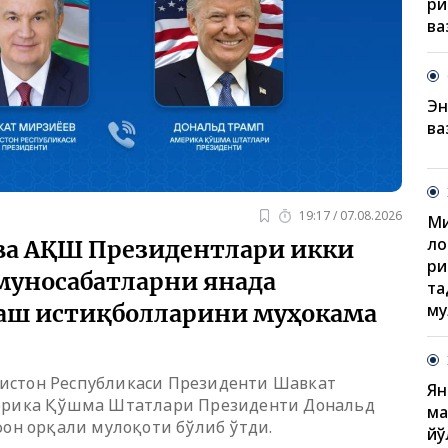
ри
ва
Эн
ва
19:17 / 07.08.2026
Ми
ло
ва АҚШ Президентлари икки
ри
муносабатларни янада
та
му
аш истиқболларини муҳокама
екистон Республикаси Президенти Шавкат
Ян
рика Қўшма Штатлари Президенти Дональд
ма
он орқали мулоқоти бўлиб ўтди.
йў