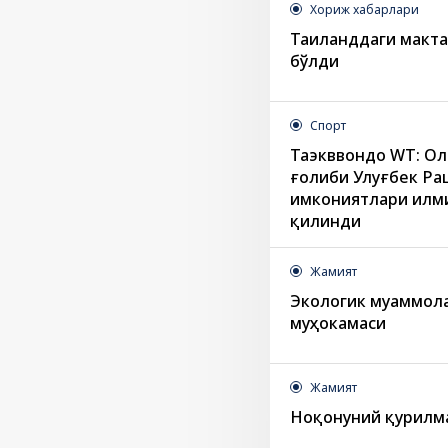
Хориж хабарлари
Таиланддаги макт
бўлди
Спорт
Таэкввондо WТ: О
ғолиби Улуғбек Ра
имкониятлари илми
қилинди
Жамият
Экологик муаммола
муҳокамаси
Жамият
Ноқонуний қурилм