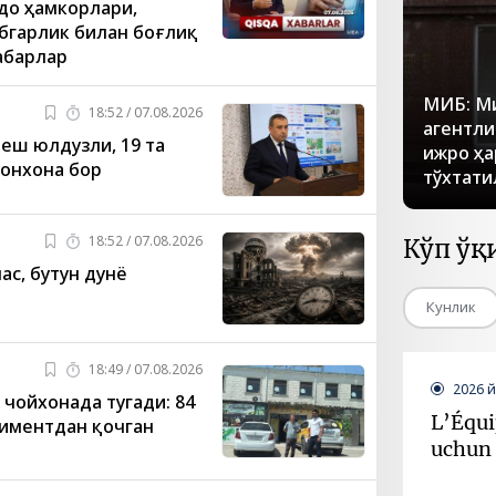
вдо ҳамкорлари,
бгарлик билан боғлиқ
абарлар
МИБ: М
18:52 / 07.08.2026
агентли
еш юлдузли, 19 та
ижро ҳа
онхона бор
тўхтати
18:52 / 07.08.2026
Кўп ўқ
ас, бутун дунё
Кунлик
18:49 / 07.08.2026
2026 
 чойхонада тугади: 84
L’Équi
иментдан қочган
uchun 