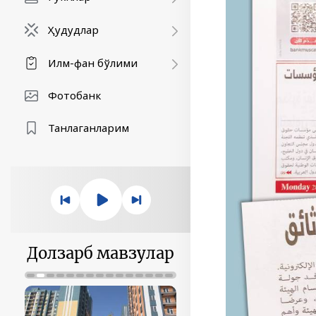
Ҳудудлар
Илм-фан бўлими
Фотобанк
Танлаганларим
Долзарб мавзулар