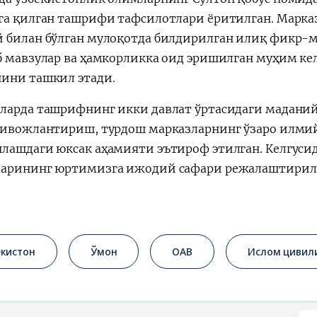
га қилган ташрифи тафсилотлари ёритилган. Марка
 билан бўлган мулоқотда билдирилган илиқ фикр-м
б мавзулар ва ҳамкорликка оид эришилган муҳим ке
ини ташкил этади.
ларда ташрифнинг икки давлат ўртасидаги мадани
ривожлантириш, турдош марказларнинг ўзаро илм
лашдаги юксак аҳамияти эътироф этилган. Келгусид
арининг юртимизга ижодий сафари режалаштирил
екистон
Ўмон
ОАВ
Ислом цивил