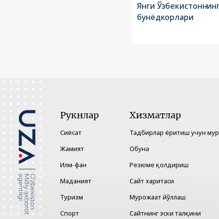
Янги Ўзбекистоннин
бунёдкорлари
Рукнлар
Хизматлар
Сиёсат
Тадбирлар ёритиш учун му
Жамият
Обуна
Илм-фан
Резюме қолдириш
Маданият
Сайт харитаси
Туризм
Мурожаат йўллаш
Спорт
Сайтнинг эски талқини