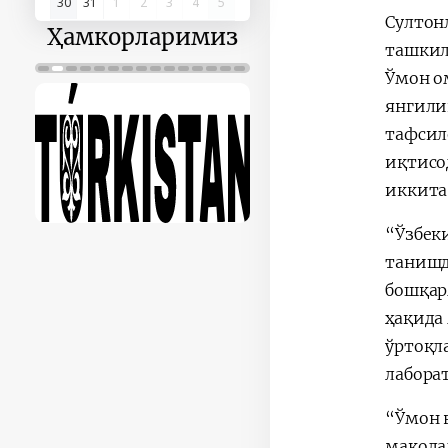
30
31
1
2
3
4
5
Султон
Ҳамкорларимиз
ташкил
Ўмон о
янгили
тафсил
иқтисодий, мада
иккита
“Ўзбек
танишд
бошқар
ҳақида
ўртоқл
лабора
“Ўмон 
мақола