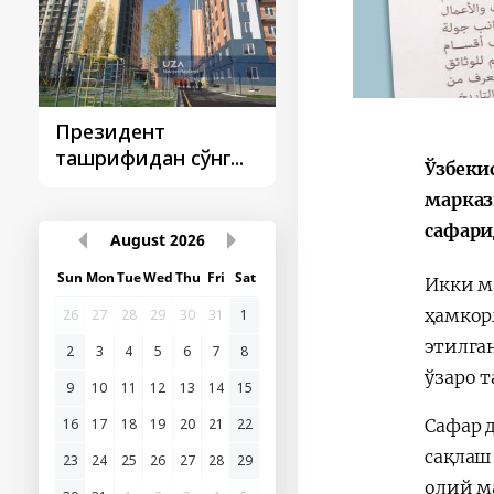
Президент
Президент
ташрифидан сўнг...
ташрифлари
Ўзбеки
марказ
сафари
August
2026
Sun
Mon
Tue
Wed
Thu
Fri
Sat
Икки м
ҳамкор
26
27
28
29
30
31
1
этилга
2
3
4
5
6
7
8
ўзаро 
9
10
11
12
13
14
15
16
17
18
19
20
21
22
Сафар 
сақлаш
23
24
25
26
27
28
29
олий м