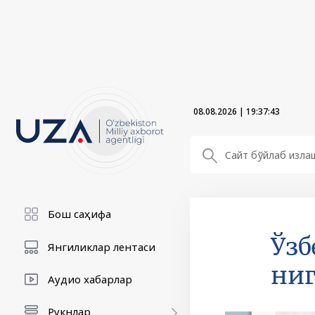
08.08.2026
|
19:37:44
Бош саҳифа
Ўзб
Янгиликлар лентаси
ниг
Аудио хабарлар
Рукнлар