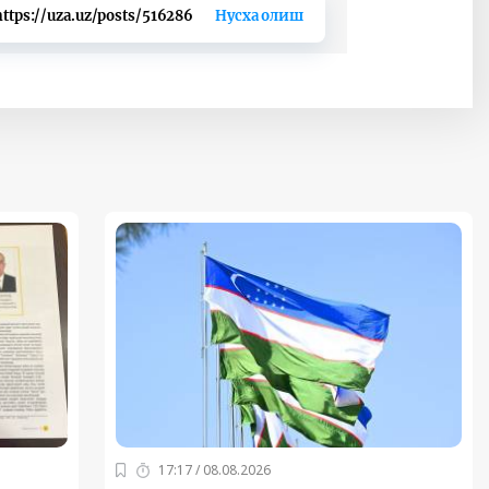
https://uza.uz/posts/516286
Нусха олиш
17:17 / 08.08.2026