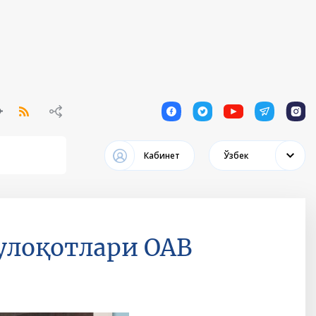
1
1
1
1
1
Кабинет
Ўзбек
улоқотлари ОАВ