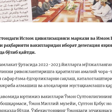
Қарор ва ижро
“Ўзбекистон – 
стратегияси
стондаги Ислом цивилизацияси маркази ва Имом 
и раҳбарияти вакилларидан иборат делегация яқи
да бўлиб қайтди.
амлакат ўртасида 2022-2023 йилларга мўлжалланга
ликни ривожлантиришга қаратилган амалий чора-т
н сафар ёзма ёдгорликларни сақлаш, каталоглаштир
тажриба алмашиш ва алоқаларни мустаҳкамлашга қа
давомида юртимиз вакиллари Ўмон Султонлигининг
 бошқармаси, Ўмон Миллий музейи, Султон Қобус н
арказда бўлди. Ўзбекистоннинг Ўмондаги элчихонас