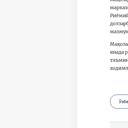
марказ
Риёмий
долзар
мазмун
Мақола
янада 
таъмин
ходимл
Ўзб