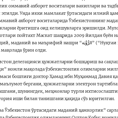
лик оммавий ахборот воситалари вакиллари ва тадб
 этилди. Унда икки мамлакат ўртасидаги илмий ҳ
ммавий ахборот воситаларида Ўзбекистоннинг мад
кларни ёритишга оид келишувларга эришилди. Мулоқ
отлари пойтахт Маскат шаҳрида 2009 йилдан буён н
ний ва маърифий нашри “الرُّؤْيَة” (“Нуқтаи назар”) газетасида эълон қилинган
 мақолада ўрин олди.
истон делегацияси ҳужжатларни бошқариш ва сақла
и” номли мақолада ўзбекистонлик олимларни милл
маси бошлиғи доктор Ҳамад ибн Муҳаммад Давия қ
 маълумот бергани, ҳужжатларни электрон тартибла
ашгани, шунингдек, меҳмонлар турли ихтисослашти
тория иши билан танишгани ҳақида сўз юритилган.
ва Ўзбекистон ўртасидаги маданий ҳамкорлик” сарл
да ўзбекистонлик олимларнинг Султон Қобус номид