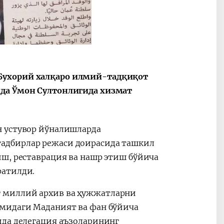
2030”
Президент Шавкат
2026 йил –
Мирзиёев
Маҳаллани
Бухорий халқаро илмий-тадқиқот
раислигида
ривожланти
нда Ўмон Султонлигида хизмат
ўтказилган
жамиятни
видеоселектор
юксалтириш
йиғилишлари
н устувор йўналишларда
адбирлар режаси доирасида ташкил
иш, реставрация ва нашр этиш бўйича
ратилди.
 миллий архив ва ҳужжатларни
омидаги Маданият ва фан бўйича
ида делегация аъзоларининг