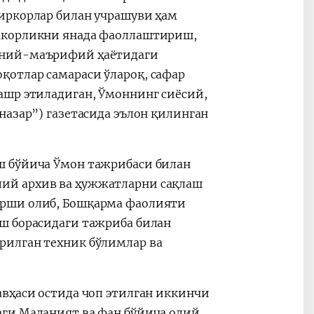
иркорлар билан учрашуви ҳам
амкорликни янада фаоллаштириш,
аний-маърифий ҳаётидаги
отлар самараси ўлароқ, сафар
ашр этиладиган, Ўмоннинг сиёсий,
ш бўйича Ўмон тажрибаси билан
ий архив ва ҳужжатларни сақлаш
арши олиб, Бошқарма фаолияти
ш борасидаги тажриба билан
рилган техник бўлимлар ва
авҳаси остида чоп этилган иккинчи
аги Маданият ва фан бўйича олий