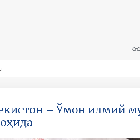
екистон – Ўмон илмий м
оҳида