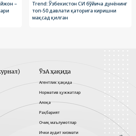
айжон –
Trend: Ўзбекистон СИ бўйича дунёнинг
сари
топ-50 давлати қаторига киришни
мақсад қилган
урнал)
ЎзА ҳақида
Агентлик ҳақида
Норматив ҳужжатлар
Алоқа
Раҳбарият
Очиқ маълумотлар
Ички аудит хизмати