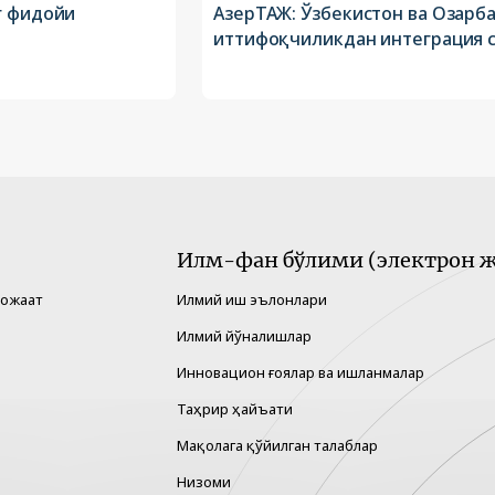
г фидойи
АзерТАЖ: Ўзбекистон ва Озарб
иттифоқчиликдан интеграция 
Илм-фан бўлими (электрон ж
рожаат
Илмий иш эълонлари
Илмий йўналишлар
Инновацион ғоялар ва ишланмалар
Таҳрир ҳайъати
Мақолага қўйилган талаблар
Низоми