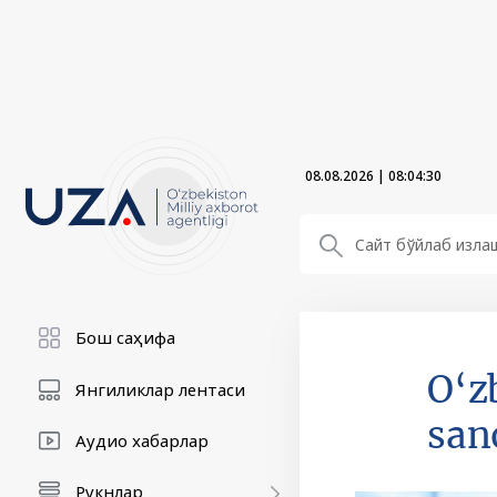
08.08.2026
|
08:04:31
Бош саҳифа
O‘z
Янгиликлар лентаси
san
Аудио хабарлар
Рукнлар