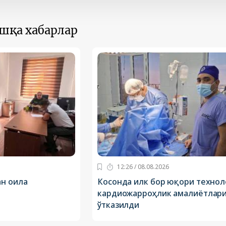
ошқа хабарлар
12:26 / 08.08.2026
ан оила
Косонда илк бор юқори технол
кардиожарроҳлик амалиётлар
ўтказилди