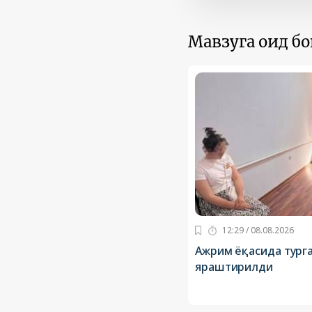
Мавзуга оид б
12:29 / 08.08.2026
Ажрим ёқасида тург
яраштирилди