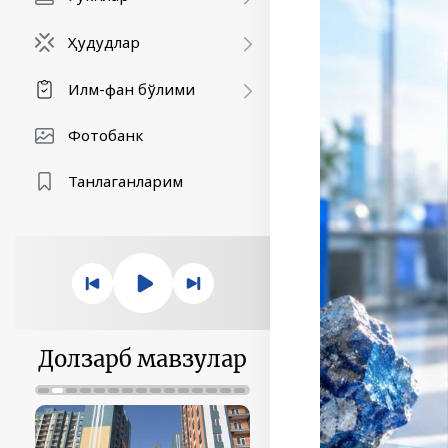
Ҳудудлар
Илм-фан бўлими
Фотобанк
Танлаганларим
Долзарб мавзулар