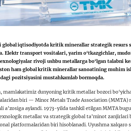
Қарор ва ижро
“Ўзбекистон – 
стратегияси
 global iqtisodiyotda kritik minerallar strategik resurs 
. Elektr transport vositalari, yarim o‘tkazgichlar, mudo
texnologiyalar rivoji ushbu metallarga bo‘lgan talabni 
ston ham global kritik minerallar sanoatining muhim ish
agi pozitsiyasini mustahkamlab bormoqda.
, mamlakatimiz dunyoning kritik metallar bozori bo‘yicha
laridan biri — Minor Metals Trade Association (MMTA) n
li a’zosiga aylandi. 1973-yilda tashkil etilgan MMTA bugu
exnologik metallar va strategik global ta’minot zanjirlari
onal platformalaridan biri hisoblanadi. Uyushma xalqaro sa