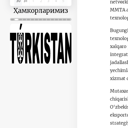
30
31
1
2
3
4
5
netvөrk
Ҳамкорларимиз
MMTA a’
texnolog
Bugungi 
texnolo
xalqaro 
integrat
jadallas
yechimla
xizmat q
Mutaxass
chiqari
O‘zbeki
eksportc
strateg