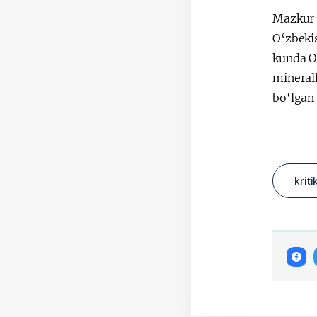
Mazkur a
O‘zbeki
kunda O
minerall
bo‘lgan
krit