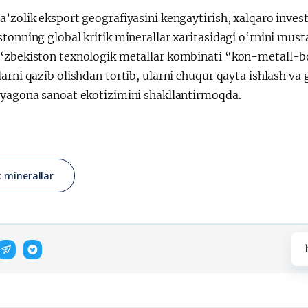
’zolik eksport geografiyasini kengaytirish, xalqaro inves
stonning global kritik minerallar xaritasidagi o‘rnini mu
‘zbekiston texnologik metallar kombinati “kon-metall-bo
arni qazib olishdan tortib, ularni chuqur qayta ishlash va
 yagona sanoat ekotizimini shakllantirmoqda.
ik minerallar