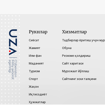
Рукнлар
Хизматлар
Сиёсат
Тадбирлар ёритиш учун му
Жамият
Обуна
Илм-фан
Резюме қолдириш
Маданият
Сайт харитаси
Туризм
Мурожаат йўллаш
Спорт
Сайтнинг эски талқини
Жаҳон
Иқтисодиёт
Ҳужжатлар