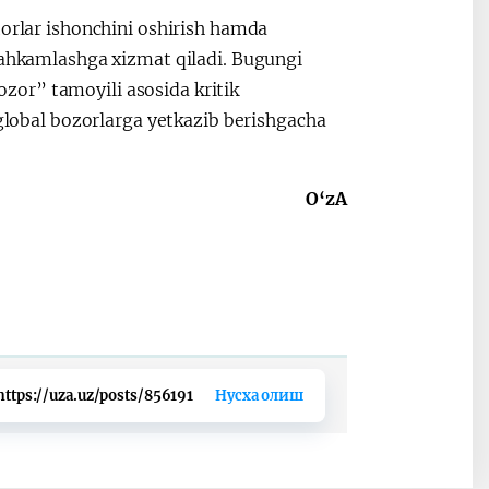
torlar ishonchini oshirish hamda
stahkamlashga xizmat qiladi. Bugungi
zor” tamoyili asosida kritik
 global bozorlarga yetkazib berishgacha
O‘zA
https://uza.uz/posts/856191
Нусха олиш