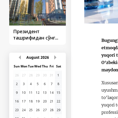
Президент
Президент
ташрифидан сўнг...
ташрифлари
Bugungi
etmoqda
yuqori 
August
2026
O‘zbeki
Sun
Mon
Tue
Wed
Thu
Fri
Sat
maydond
26
27
28
29
30
31
1
Xususan
2
3
4
5
6
7
8
uyushma
9
10
11
12
13
14
15
to‘laqon
16
17
18
19
20
21
22
yuqori t
23
24
25
26
27
28
29
professi