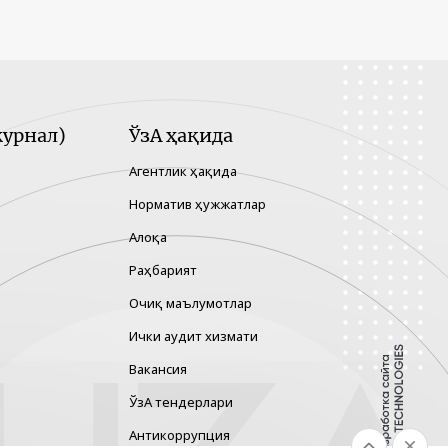
урнал)
ЎзА ҳақида
Агентлик ҳақида
Норматив ҳужжатлар
Алоқа
Раҳбарият
Очиқ маълумотлар
Ички аудит хизмати
Вакансия
ЎзА тендерлари
Антикоррупция