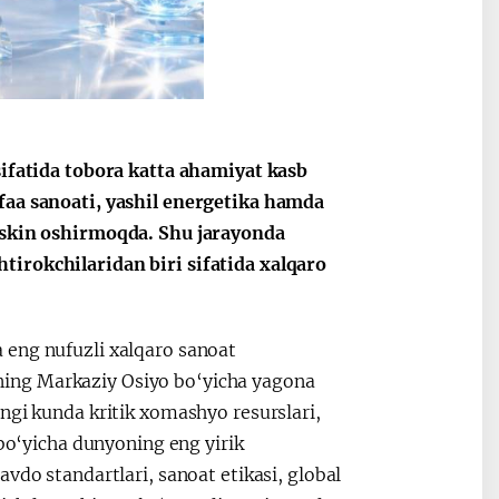
2030”
Президент Шавкат
2026 йил –
Мирзиёев
Маҳаллани
sifatida tobora katta ahamiyat kasb
раислигида
ривожланти
faa sanoati, yashil energetika hamda
ўтказилган
жамиятни
keskin oshirmoqda. Shu jarayonda
видеоселектор
юксалтириш
tirokchilaridan biri sifatida xalqaro
йиғилишлари
 eng nufuzli xalqaro sanoat
ing Markaziy Osiyo bo‘yicha yagona
ngi kunda kritik xomashyo resurslari,
 bo‘yicha dunyoning eng yirik
vdo standartlari, sanoat etikasi, global