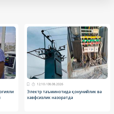
12:10 / 08.08.2026
огияли
Электр таъминотида қонунийлик ва
и
хавфсизлик назоратда