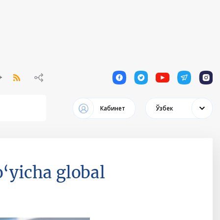
1
1
1
1
1
Кабинет
Ўзбек
o‘yicha global