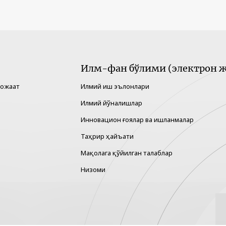
Илм-фан бўлими (электрон ж
рожаат
Илмий иш эълонлари
Илмий йўналишлар
Инновацион ғоялар ва ишланмалар
Таҳрир ҳайъати
Мақолага қўйилган талаблар
Низоми