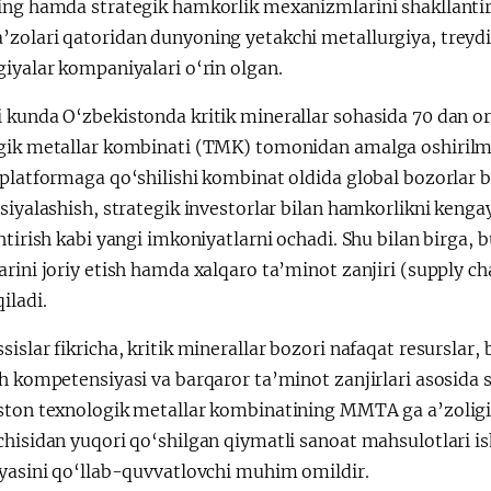
ing hamda strategik hamkorlik mexanizmlarini shakllantir
zolari qatoridan dunyoning yetakchi metallurgiya, treydin
iyalar kompaniyalari o‘rin olgan.
kunda O‘zbekistonda kritik minerallar sohasida 70 dan ort
gik metallar kombinati (TMK) tomonidan amalga oshiril
platformaga qo‘shilishi kombinat oldida global bozorlar b
siyalashish, strategik investorlar bilan hamkorlikni kengayt
htirish kabi yangi imkoniyatlarni ochadi. Shu bilan birga, 
rini joriy etish hamda xalqaro ta’minot zanjiri (supply cha
iladi.
islar fikricha, kritik minerallar bozori nafaqat resurslar, 
sh kompetensiyasi va barqaror ta’minot zanjirlari asosida
ston texnologik metallar kombinatining MMTA ga a’zoli
hisidan yuqori qo‘shilgan qiymatli sanoat mahsulotlari is
iyasini qo‘llab-quvvatlovchi muhim omildir.