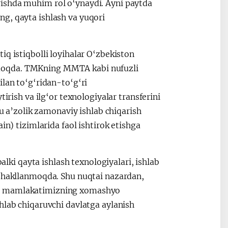
ishda muhim rol o‘ynaydi. Ayni paytda
g, qayta ishlash va yuqori
iq istiqbolli loyihalar O‘zbekiston
moqda. TMKning MMTA kabi nufuzli
ilan to‘g‘ridan-to‘g‘ri
irish va ilg‘or texnologiyalar transferini
bu a’zolik zamonaviy ishlab chiqarish
in) tizimlarida faol ishtirok etishga
balki qayta ishlash texnologiyalari, ishlab
 shakllanmoqda. Shu nuqtai nazardan,
gi mamlakatimizning xomashyo
hlab chiqaruvchi davlatga aylanish