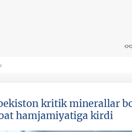
bekiston kritik minerallar b
oat hamjamiyatiga kirdi