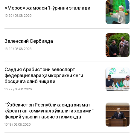
«Мерос» жамоаси 1-ўринни эгаллади
16:25 / 08.08.2026
Зеленский Сербияда
16:24 / 08.08.2026
Саудия Арабистони велоспорт
федерациялари ҳамкорликни янги
босқичга олиб чиқади
16:22 / 08.08.2026
“Ўзбекистон Республикасида хизмат
кўрсатган коммунал хўжалиги ходими”
фахрий унвони таъсис этилмоқда
16:19 / 08.08.2026