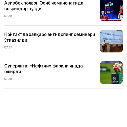
Азизбек полвон Осиё чемпионатида
совриндор бўлди
07:38
Пойтахтда халқаро антидопинг семинари
ўтказилди
07:37
Суперлига: «Нефтчи» фарқни янада
оширди
07:35