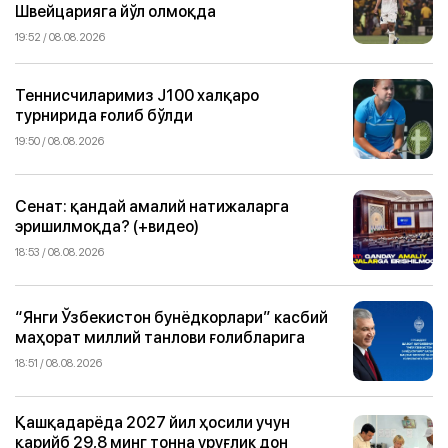
Швейцарияга йўл олмоқда
19:52 / 08.08.2026
Теннисчиларимиз J100 халқаро
турнирида ғолиб бўлди
19:50 / 08.08.2026
Сенат: қандай амалий натижаларга
эришилмоқда? (+видео)
18:53 / 08.08.2026
“Янги Ўзбекистон бунёдкорлари” касбий
маҳорат миллий танлови ғолибларига
18:51 / 08.08.2026
Қашқадарёда 2027 йил ҳосили учун
қарийб 29,8 минг тонна уруғлик дон