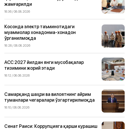
жамғарилди
18:36 / 08.08.2026
Косонда электр таъминотидаги
муаммолар хонадонма-хонадон
ўрганилмоқда
18:28 / 08.08.2026
ACC 2027 йилдан янги мусобақалар
тизимини жорий этади
18:12 / 08.08.2026
Самарқанд шаҳри ва вилоятнинг айрим
туманлари чегаралари ўзгартирилмоқда
18:10 / 08.08.2026
Сенат Раиси: Коррупцияга қарши курашиш