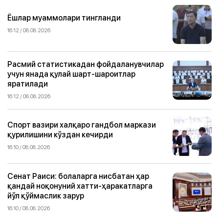
Ёшлар муаммолари тингланди
16:12 / 08.08.2026
Расмий статистикадан фойдаланувчилар
учун янада қулай шарт-шароитлар
яратилади
16:12 / 08.08.2026
Спорт вазири халқаро гандбол маркази
қурилишини кўздан кечирди
16:10 / 08.08.2026
Сенат Раиси: болаларга нисбатан ҳар
қандай ноқонуний хатти-ҳаракатларга
йўл қўймаслик зарур
16:10 / 08.08.2026