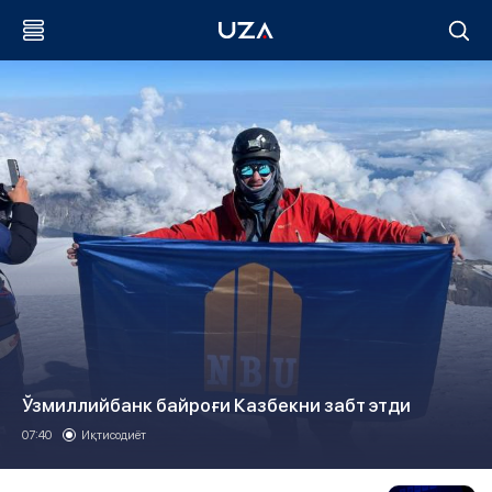
Ўзмиллийбанк байроғи Казбекни забт этди
07:40
Иқтисодиёт