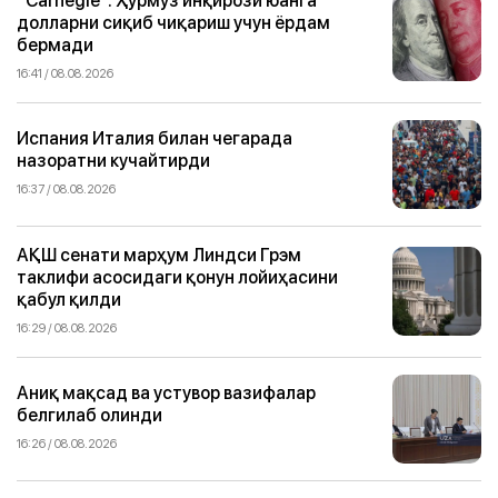
долларни сиқиб чиқариш учун ёрдам
бермади
16:41 / 08.08.2026
Испания Италия билан чегарада
назоратни кучайтирди
16:37 / 08.08.2026
АҚШ сенати марҳум Линдси Грэм
таклифи асосидаги қонун лойиҳасини
қабул қилди
16:29 / 08.08.2026
Аниқ мақсад ва устувор вазифалар
белгилаб олинди
16:26 / 08.08.2026