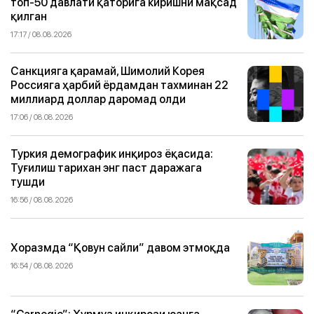
топ-50 давлати қаторига киришни мақсад
қилган
17:17 / 08.08.2026
Санкцияга қарамай, Шимолий Корея
Россияга ҳарбий ёрдамдан тахминан 22
миллиард доллар даромад олди
17:06 / 08.08.2026
Туркия демографик инқироз ёқасида:
Туғилиш тарихан энг паст даражага
тушди
16:56 / 08.08.2026
Хоразмда “Қовун сайли” давом этмоқда
16:54 / 08.08.2026
“Carnegie”: Ҳурмуз инқирози юанга