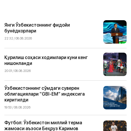
Янги Ўзбекистоннинг фидойи
бунёдкорлари
22:32 / 08.08.2026
Қурилиш соҳаси ходимлари куни кенг
нишонланди
20:01 / 08.08.2026
Ўзбекистоннинг сўмдаги суверен
облигациялари “GBI-EM” индексига
киритилди
19:53 / 08.08.2026
Футбол: Ўзбекистон миллий терма
жамоаси аъзоси Беҳруз Каримов