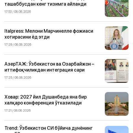
ташаббусдан кенг тизимга айланди
17:53 / 08.08.2026
Italpress: Мелони Марчинелле фожиаси
хотирасини ёд этди
17:29 / 08.08.2026
АзерТАЖ: Ўзбекистон ва Озарбайжон –
иттифоқчиликдан интеграция сари
17:25 / 08.08.2026
Ховар: 2027 йил Душанбеда яна бир
халқаро конференция ўтказилади
17:21 / 08.08.2026
Trend: Ўзбекистон СИ бўйича дунёнинг