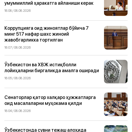
умуммиллий ҳаракатга айланиши керак
18:08 / 08.08.2026
Коррупцияга оид жиноятлар бўйича 7
минг 517 нафар шахс жиноий
жавобгарликка тортилган
18:07 / 08.08.2026
Ўзбекистон ва ХВЖ истиқболли
лойиҳаларни биргаликда амалга оширади
18:05 / 08.08.2026
Сенаторлар қатор халқаро ҳужжатларга
оид масалаларни муҳокама қилди
18:04 / 08.08.2026
Ўзбекистонда сувни тежаш алоҳида