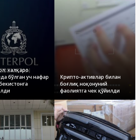
л: халқаро
да бўлган уч нафар
Крипто-активлар билан
бекистонга
боғлиқ ноқонуний
илди
фаолиятга чек қўйилди