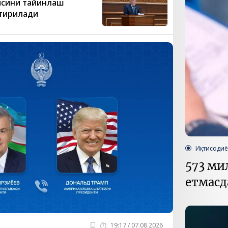
ясини тайинлаш
тирилади
Қарор ва ижро
“Ўзбекистон – 
стратегияси
Иқтисодиё
573 ми
етмасд
19:17 / 07.08.2026