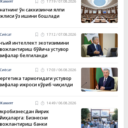
Жамият
17:19 / 07.08.2026
натнинг ўн саккизинчи ялпи
жлиси ўз ишини бошлади
Сиёсат
17:12 / 07.08.2026
нъий интеллект экотизимини
вожлантириш бўйича устувор
зифалар белгиланди
Сиёсат
17:03 / 06.08.2026
ергетика тармоғидаги устувор
зифалар ижроси кўриб чиқилди
Жамият
14:49 / 06.08.2026
кробизнесдан йирик
йиҳаларга: Бизнесни
вожлантириш банки