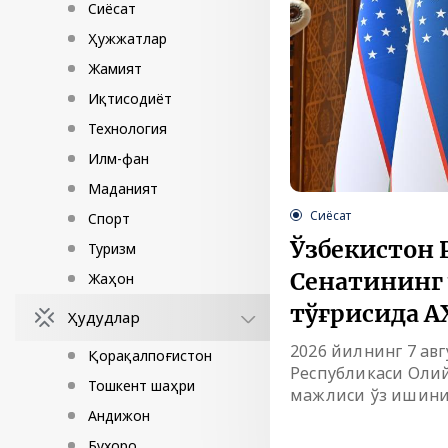
Сиёсат
Ҳужжатлар
Жамият
Иқтисодиёт
Технология
Илм-фан
Маданият
Сиёсат
Спорт
Ўзбекистон 
Туризм
Сенатининг
Жаҳон
тўғрисида 
Ҳудудлар
2026 йилнинг 7 ав
Қорақалпоғистон
Республикаси Оли
Тошкент шаҳри
мажлиси ўз ишини
Андижон
Бухоро