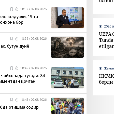
uchun 
18:52 / 07.08.2026
еш юлдузли, 19 та
онхона бор
2026 
UEFA C
18:52 / 07.08.2026
Tunda 
etilgan
ас, бутун дунё
18:49 / 07.08.2026
Жамия
 чойхонада тугади: 84
НКМК 
иментдан қочган
берди
18:45 / 07.08.2026
абда отишма содир
Жамия