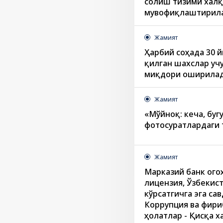
солиш тизими халқ
мувофиқлаштирил
Жамият
Ҳарбий соҳада 30 
қилган шахслар уч
миқдори оширила
Жамият
«Мўйноқ: кеча, буг
фотосуратлардаги 
Жамият
Марказий банк ого
лицензия, Ўзбекис
кўрсатгичга эга са
Коррупция ва фири
ҳолатлар - Қисқа х