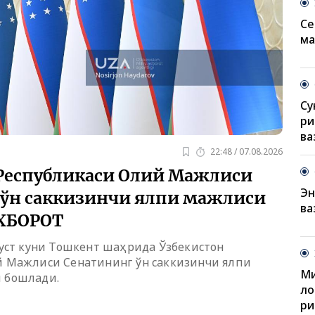
Се
ма
Су
ри
ва
22:48 / 07.08.2026
Республикаси Олий Мажлиси
Эн
 ўн саккизинчи ялпи мажлиси
ва
АХБОРОТ
густ куни Тошкент шаҳрида Ўзбекистон
й Мажлиси Сенатининг ўн саккизинчи ялпи
Ми
 бошлади.
ло
ри