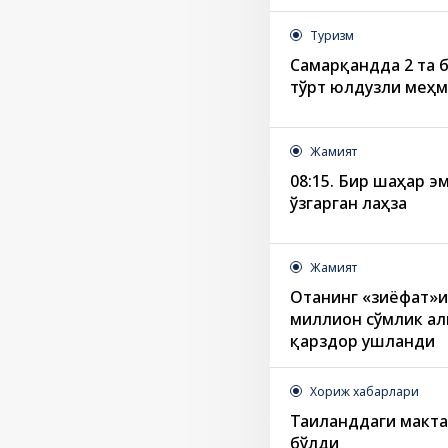
Туризм
Самарқандда 2 та б
тўрт юлдузли меҳм
Жамият
08:15. Бир шаҳар эм
ўзгарган лаҳза
Жамият
Отанинг «зиёфат»и
миллион сўмлик ал
қарздор ушланди
Хориж хабарлари
Таиланддаги макт
бўлди