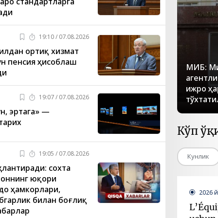
аро стандартларга
ади
19:10 / 07.08.2026
йилдан ортиқ хизмат
ун пенсия ҳисоблаш
МИБ: М
ди
агентли
ижро ҳа
19:07 / 07.08.2026
тўхтати
ун, эртага» —
тарих
Кўп ўқ
19:05 / 07.08.2026
Кунлик
ҳлантиради: сохта
тоннинг юқори
вдо ҳамкорлари,
2026 
бгарлик билан боғлиқ
L’Équi
абарлар