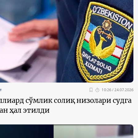
2030”
Президент Шавкат
2026 йил –
Мирзиёев
Маҳаллани
раислигида
ривожланти
ўтказилган
жамиятни
видеоселектор
юксалтириш
йиғилишлари
т
10:26 / 24.07.2026
ллиард сўмлик солиқ низолари судга
ан ҳал этилди