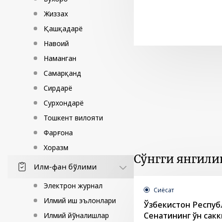
Жиззах
Қашқадарё
Навоий
Наманган
Самарқанд
Сирдарё
Сурхондарё
Тошкент вилояти
Фарғона
Хоразм
Сўнгги янгили
Илм-фан бўлими
Электрон журнал
Сиёсат
Илмий иш эълонлари
Ўзбекистон Респу
Сенатининг ўн сак
Илмий йўналишлар