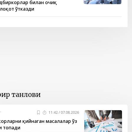
дбиркорлар билан очиқ
лоқот ўтказди
ир танлови
т
11:42 / 07.08.2026
орларни қийнаган масалалар ўз
и топади