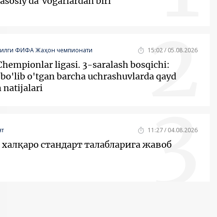
asosiy da’vogarlardan biri
2
йилги ФИФА Жаҳон чемпионати
15:02 / 05.08.2026
hempionlar ligasi. 3-saralash bosqichi:
bo'lib o'tgan barcha uchrashuvlarda qayd
 natijalari
3
т
11:27 / 04.08.2026
халқаро стандарт талабларига жавоб
4
т
16:00 / 03.08.2026