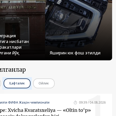
играция
гига нисбатан
ракатлари
лгани йўқ
Яширин юк фош этилди
илганлар
1
Ҳафталик
Ойлик
йилги ФИФА Жаҳон чемпионати
09:39 / 04.08.2026
pe: Xvicha Kvaratsxeliya — «Oltin to‘p»