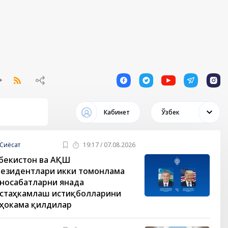
1
1
1
1
1
Кабинет
Ўзбек
Сиёсат
19:17 / 07.08.2026
бекистон ва АҚШ
езидентлари икки томонлама
носабатларни янада
стаҳкамлаш истиқболларини
ҳокама қилдилар