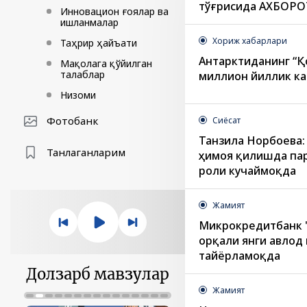
тўғрисида АХБОРО
Инновацион ғоялар ва
ишланмалар
Хориж хабарлари
Таҳрир ҳайъати
Антарктиданинг “Қ
Мақолага қўйилган
талаблар
миллион йиллик к
Низоми
Фотобанк
Сиёсат
Танзила Норбоева:
Танлаганларим
ҳимоя қилишда па
роли кучаймоқда
Жамият
Микрокредитбанк "
орқали янги авлод
тайёрламоқда
Долзарб мавзулар
Жамият