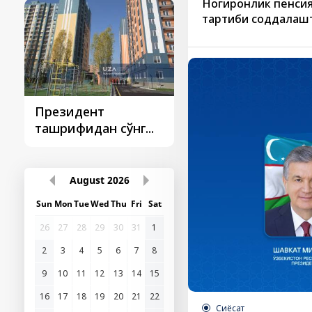
Ногиронлик пенси
тартиби соддалаш
Президент
Президент
ташрифидан сўнг...
ташрифлари
August
2026
Sun
Mon
Tue
Wed
Thu
Fri
Sat
26
27
28
29
30
31
1
2
3
4
5
6
7
8
9
10
11
12
13
14
15
16
17
18
19
20
21
22
Сиёсат