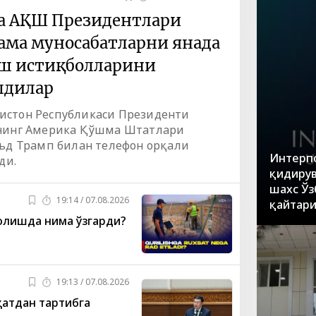
ва АҚШ Президентлари
ама муносабатларни янада
ш истиқболларини
лдилар
екистон Республикаси Президенти
нинг Америка Қўшма Штатлари
ьд Трамп билан телефон орқали
Интерпо
ди.
қидирув
шахс Ўз
19:14 / 07.08.2026
қайтар
олишда нима ўзгарди?
19:13 / 07.08.2026
атдан тартибга