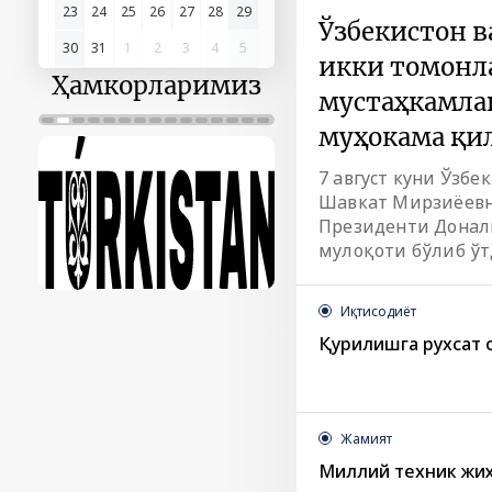
23
24
25
26
27
28
29
Ўзбекистон 
30
31
1
2
3
4
5
икки томонл
Ҳамкорларимиз
мустаҳкамла
муҳокама қи
7 август куни Ўзб
Шавкат Мирзиёев
Президенти Донал
мулоқоти бўлиб ўт
Иқтисодиёт
Қурилишга рухсат 
Жамият
Миллий техник жиҳ