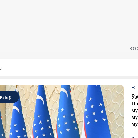
иклар
Ўз
Пр
му
му
му