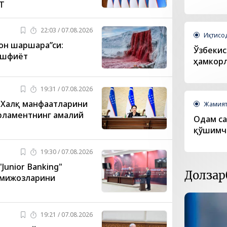
Т
22:03 / 07.08.2026
Иқтисо
он шаршара”си:
Ўзбекис
ашфиёт
ҳамкор
19:31 / 07.08.2026
 Халқ манфаатларини
Жамия
рламентнинг амалий
Одам са
қўшимча
19:30 / 07.08.2026
Junior Banking"
Долзар
 мижозларини
19:21 / 07.08.2026