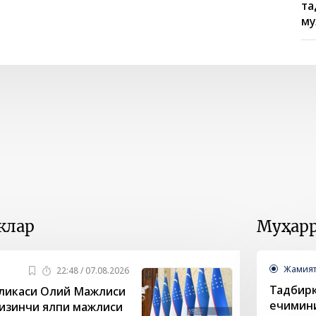
та
му
клар
Муҳарр
Жамия
22:48 / 07.08.2026
Тадбирк
бликаси Олий Мажлиси
ечимин
кизинчи ялпи мажлиси