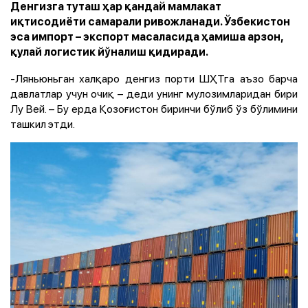
Денгизга туташ ҳар қандай мамлакат
иқтисодиёти самарали ривожланади. Ўзбекистон
эса импорт – экспорт масаласида ҳамиша арзон,
қулай логистик йўналиш қидиради.
-Ляньюньган халқаро денгиз порти ШҲТга аъзо барча
давлатлар учун очиқ – деди унинг мулозимларидан бири
Лу Вей. – Бу ерда Қозоғистон биринчи бўлиб ўз бўлимини
ташкил этди.