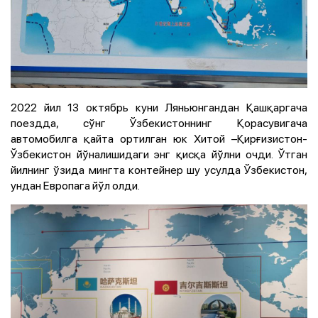
2022 йил 13 октябрь куни Ляньюнгандан Қашқаргача
поездда, сўнг Ўзбекистоннинг Қорасувигача
автомобилга қайта ортилган юк Хитой –Қирғизистон-
Ўзбекистон йўналишидаги энг қисқа йўлни очди. Ўтган
йилнинг ўзида мингта контейнер шу усулда Ўзбекистон,
ундан Европага йўл олди.