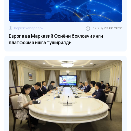
Хориж хабарлари
17:20 / 23.06.2026
Европа ва Марказий Осиёни боғловчи янги
платформа ишга туширилди