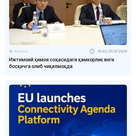
Жамият
14:32 / 01.07.2026
Ижтимоий ҳимоя соҳасидаги ҳамкорлик янги
босқичга олиб чиқилмоқда