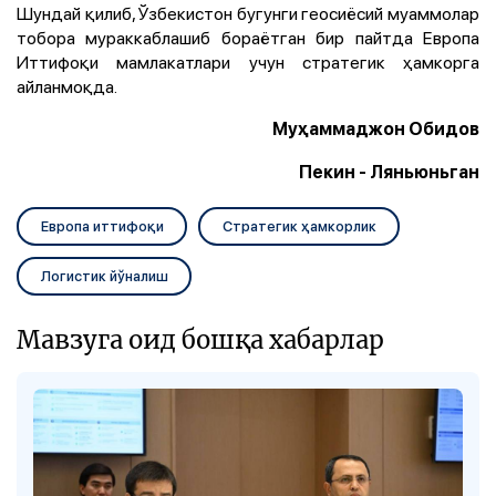
Шундай қилиб, Ўзбекистон бугунги геосиёсий муаммолар
тобора мураккаблашиб бораётган бир пайтда Европа
Иттифоқи мамлакатлари учун стратегик ҳамкорга
айланмоқда.
Муҳаммаджон Обидов
Пекин - Ляньюньган
Европа иттифоқи
Стратегик ҳамкорлик
Логистик йўналиш
Мавзуга оид бошқа хабарлар