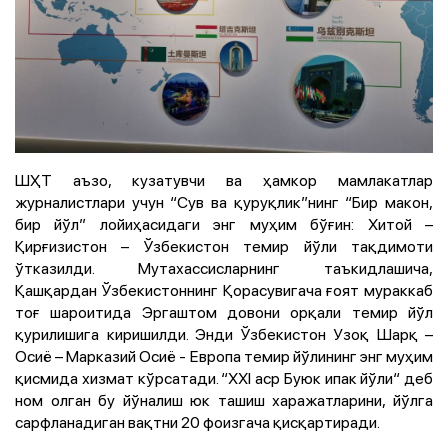
ШҲТ аъзо, кузатувчи ва ҳамкор мамлакатлар
журналистлари учун “Сув ва қуруқлик”нинг “Бир макон,
бир йўл” лойиҳасидаги энг муҳим бўғин: Хитой –
Қирғизистон – Ўзбекистон темир йўли тақдимоти
ўтказилди. Мутахассисларнинг таъкидлашича,
Қашқардан Ўзбекистоннинг Қорасувигача ғоят мураккаб
тоғ шароитида Эргаштом довони орқали темир йўл
қурилишига киришилди. Энди Ўзбекистон Узоқ Шарқ –
Осиё – Марказий Осиё - Европа темир йўлининг энг муҳим
қисмида хизмат кўрсатади. “ХХI аср Буюк ипак йўли“ деб
ном олган бу йўналиш юк ташиш харажатларини, йўлга
сарфланадиган вақтни 20 фоизгача қисқартиради.