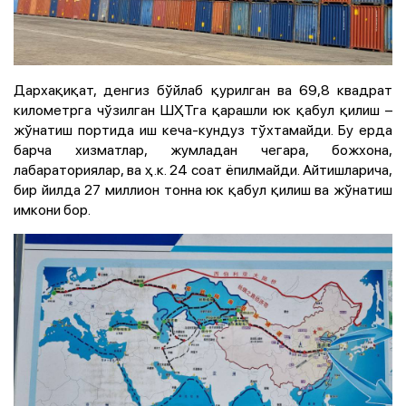
Дархақиқат, денгиз бўйлаб қурилган ва 69,8 квадрат
километрга чўзилган ШҲТга қарашли юк қабул қилиш –
жўнатиш портида иш кеча-кундуз тўхтамайди. Бу ерда
барча хизматлар, жумладан чегара, божхона,
лабараториялар, ва ҳ.к. 24 соат ёпилмайди. Айтишларича,
бир йилда 27 миллион тонна юк қабул қилиш ва жўнатиш
имкони бор.