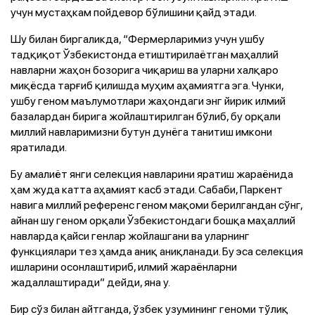
учун мустаҳкам пойдевор бўлишини қайд этади.
Шу билан биргаликда, “Фермерларимиз учун ушбу
тадқиқот Ўзбекистонда етиштирилаётган маҳаллий
навларни жаҳон бозорига чиқариш ва уларни халқаро
миқёсда тарғиб қилишда муҳим аҳамиятга эга. Чунки,
ушбу геном маълумотлари жаҳондаги энг йирик илмий
базалардан бирига жойлаштирилган бўлиб, бу орқали
миллий навларимизни бутун дунёга танитиш имкони
яратилади.
Бу амалиёт янги селекция навларини яратиш жараёнида
ҳам жуда катта аҳамият касб этади. Сабаби, Паркент
навига миллий референс геном мақоми берилгандан сўнг,
айнан шу геном орқали Ўзбекистондаги бошқа маҳаллий
навларда қайси генлар жойлашгани ва уларнинг
функциялари тез ҳамда аниқ аниқланади. Бу эса селекция
ишларини осонлаштириб, илмий жараёнларни
жадаллаштиради” дейди, яна у.
Бир сўз билан айтганда, ўзбек узумининг геноми тўлиқ