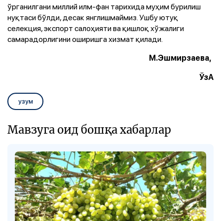
ўрганилгани миллий илм-фан тарихида муҳим бурилиш
нуқтаси бўлди, десак янглишмаймиз. Ушбу ютуқ
селекция, экспорт салоҳияти ва қишлоқ хўжалиги
самарадорлигини оширишга хизмат қилади.
М.Эшмирзаева,
ЎзА
узум
Мавзуга оид бошқа хабарлар