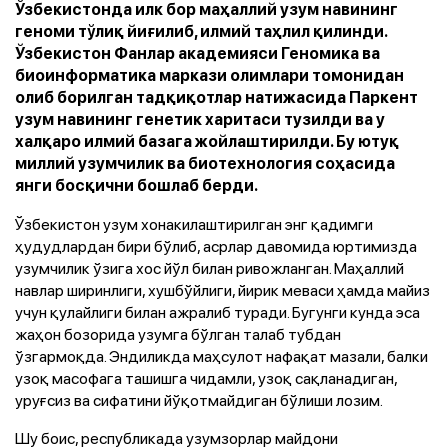
Ўзбекистонда илк бор маҳаллий узум навининг
геноми тўлиқ йиғилиб, илмий таҳлил қилинди.
Ўзбекистон Фанлар академияси Геномика ва
биоинформатика маркази олимлари томонидан
олиб борилган тадқиқотлар натижасида Паркент
узум навининг генетик харитаси тузилди ва у
халқаро илмий базага жойлаштирилди. Бу ютуқ
миллий узумчилик ва биотехнология соҳасида
янги босқични бошлаб берди.
Ўзбекистон узум хонакилаштирилган энг қадимги
ҳудудлардан бири бўлиб, асрлар давомида юртимизда
узумчилик ўзига хос йўл билан ривожланган. Маҳаллий
навлар ширинлиги, хушбўйлиги, йирик меваси ҳамда майиз
учун қулайлиги билан ажралиб туради. Бугунги кунда эса
жаҳон бозорида узумга бўлган талаб тубдан
ўзгармоқда. Эндиликда маҳсулот нафақат мазали, балки
узоқ масофага ташишга чидамли, узоқ сақланадиган,
уруғсиз ва сифатини йўқотмайдиган бўлиши лозим.
Шу боис, республикада узумзорлар майдони