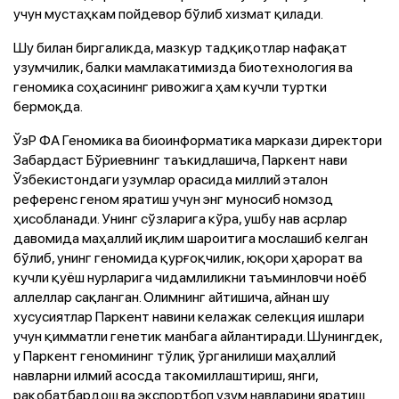
учун мустаҳкам пойдевор бўлиб хизмат қилади.
Шу билан биргаликда, мазкур тадқиқотлар нафақат
узумчилик, балки мамлакатимизда биотехнология ва
геномика соҳасининг ривожига ҳам кучли туртки
бермоқда.
ЎзР ФА Геномика ва биоинформатика маркази директори
Забардаст Бўриевнинг таъкидлашича, Паркент нави
Ўзбекистондаги узумлар орасида миллий эталон
референс геном яратиш учун энг муносиб номзод
ҳисобланади. Унинг сўзларига кўра, ушбу нав асрлар
давомида маҳаллий иқлим шароитига мослашиб келган
бўлиб, унинг геномида қурғоқчилик, юқори ҳарорат ва
кучли қуёш нурларига чидамлиликни таъминловчи ноёб
аллеллар сақланган. Олимнинг айтишича, айнан шу
хусусиятлар Паркент навини келажак селекция ишлари
учун қимматли генетик манбага айлантиради. Шунингдек,
у Паркент геномининг тўлиқ ўрганилиши маҳаллий
навларни илмий асосда такомиллаштириш, янги,
рақобатбардош ва экспортбоп узум навларини яратиш