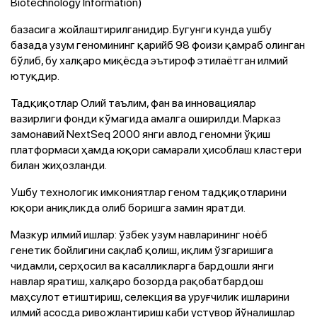
Biotechnology Information)
базасига жойлаштирилганидир. Бугунги кунда ушбу
базада узум геномининг қарийб 98 фоизи қамраб олинган
бўлиб, бу халқаро миқёсда эътироф этилаётган илмий
ютуқдир.
Тадқиқотлар Олий таълим, фан ва инновациялар
вазирлиги фонди кўмагида амалга оширилди. Марказ
замонавий NextSeq 2000 янги авлод геномни ўқиш
платформаси ҳамда юқори самарали ҳисоблаш кластери
билан жиҳозланди.
Ушбу технологик имкониятлар геном тадқиқотларини
юқори аниқликда олиб боришга замин яратди.
Мазкур илмий ишлар: ўзбек узум навларининг ноёб
генетик бойлигини сақлаб қолиш, иқлим ўзгаришига
чидамли, серҳосил ва касалликларга бардошли янги
навлар яратиш, халқаро бозорда рақобатбардош
маҳсулот етиштириш, селекция ва уруғчилик ишларини
илмий асосда ривожлантириш каби устувор йўналишлар