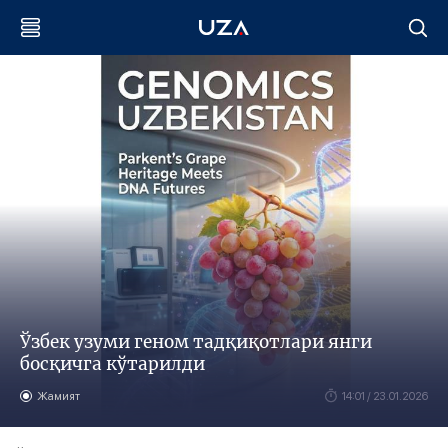
Ўзбек узуми геном тадқиқотлари янги
босқичга кўтарилди
Жамият
14:01 / 23.01.2026