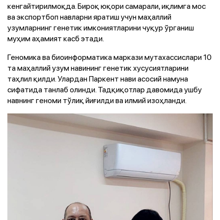
кенгайтирилмоқда. Бироқ юқори самарали, иқлимга мос
ва экспортбоп навларни яратиш учун маҳаллий
узумларнинг генетик имкониятларини чуқур ўрганиш
муҳим аҳамият касб этади.
Геномика ва биоинформатика маркази мутахассислари 10
та маҳаллий узум навининг генетик хусусиятларини
таҳлил қилди. Улардан Паркент нави асосий намуна
сифатида танлаб олинди. Тадқиқотлар давомида ушбу
навнинг геноми тўлиқ йиғилди ва илмий изоҳланди.