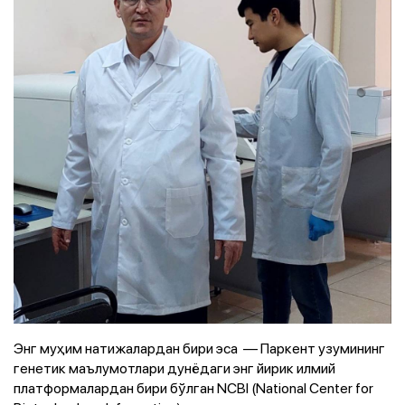
Энг муҳим натижалардан бири эса — Паркент узумининг
генетик маълумотлари дунёдаги энг йирик илмий
платформалардан бири бўлган NCBI (National Center for