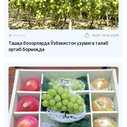
Жамият
10:47 / 14.10.2025
Ташқи бозорларда Ўзбекистон узумига талаб
ортиб бормоқда