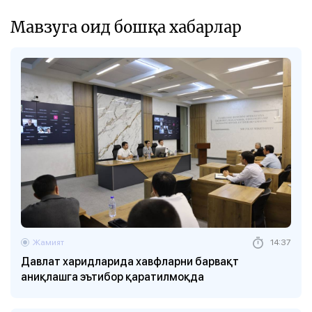
Мавзуга оид бошқа хабарлар
Жамият
14:37
Давлат харидларида хавфларни барвақт
аниқлашга эътибор қаратилмоқда