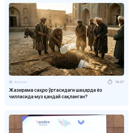
Жамият
14:37
Жазирама саҳро ўртасидаги шаҳарда ёз
чилласида муз қандай сақланган?