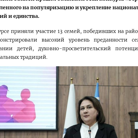
ленного на популяризацию и укрепление национа
ий и единства.
урсе приняли участие 13 семей, победивших на рай
Қарор ва ижро
“Ўзбекистон – 
онстрировали высокий уровень преданности с
стратегияси
ании детей, духовно-просветительский потенц
альных традиций.