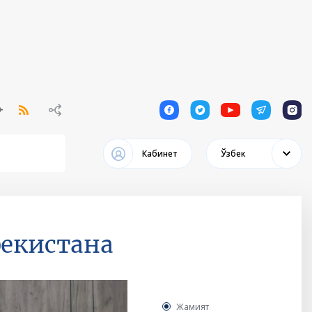
1
1
1
1
1
Кабинет
Ўзбек
бекистана
Жамият