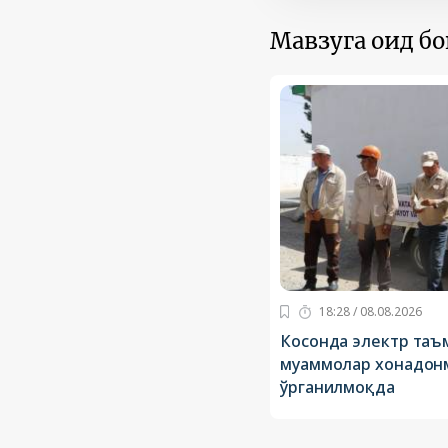
Мавзуга оид б
18:28 / 08.08.2026
Косонда электр таъ
муаммолар хонадон
ўрганилмоқда