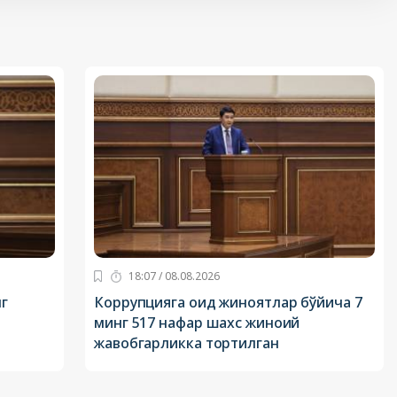
18:07 / 08.08.2026
нг
Коррупцияга оид жиноятлар бўйича 7
минг 517 нафар шахс жиноий
жавобгарликка тортилган