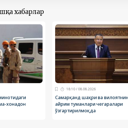
ошқа хабарлар
18:10 / 08.08.2026
минотидаги
Самарқанд шаҳри ва вилоятни
ма-хонадон
айрим туманлари чегаралари
ўзгартирилмоқда