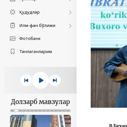
Ҳудудлар
Илм-фан бўлими
Фотобанк
Танлаганларим
Долзарб мавзулар
В Буха