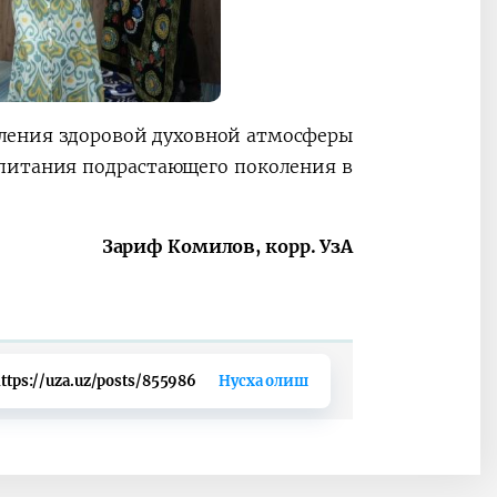
ления здоровой духовной атмосферы
спитания подрастающего поколения в
Зариф Комилов, корр. УзА
ttps://uza.uz/posts/855986
Нусха олиш