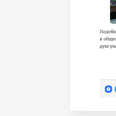
Подобн
в обще
духе у