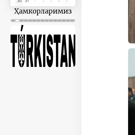
30
31
1
2
3
4
5
Ҳамкорларимиз