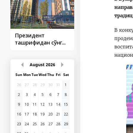
направ
традиц
В конк
Президент
Президент
продем
ташрифидан сўнг...
ташрифлари
воспит
национ
August
2026
Sun
Mon
Tue
Wed
Thu
Fri
Sat
26
27
28
29
30
31
1
2
3
4
5
6
7
8
9
10
11
12
13
14
15
16
17
18
19
20
21
22
23
24
25
26
27
28
29