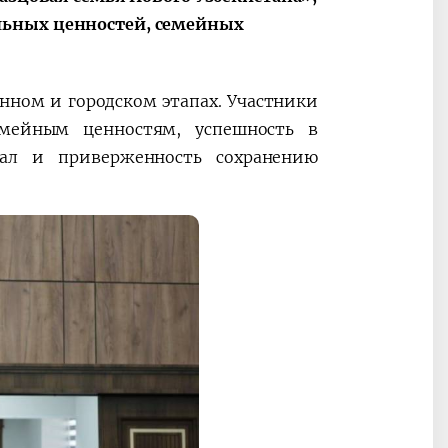
льных ценностей, семейных
онном и городском этапах. Участники
2030”
Президент Шавкат
2026 йил –
емейным ценностям, успешность в
Мирзиёев
Маҳаллани
иал и приверженность сохранению
раислигида
ривожланти
ўтказилган
жамиятни
видеоселектор
юксалтириш
йиғилишлари