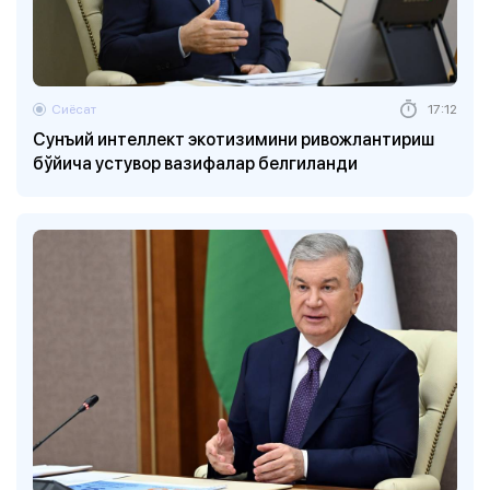
Сиёсат
17:12
Сунъий интеллект экотизимини ривожлантириш
бўйича устувор вазифалар белгиланди