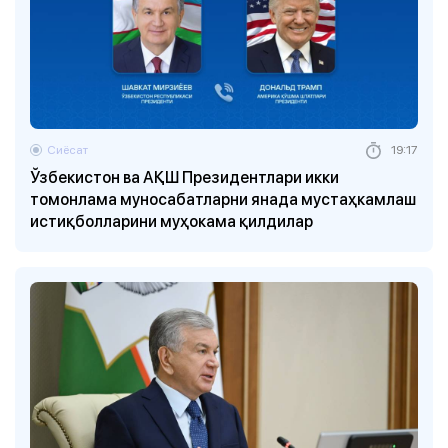
Сиёсат
19:17
Ўзбекистон ва АҚШ Президентлари икки
томонлама муносабатларни янада мустаҳкамлаш
истиқболларини муҳокама қилдилар