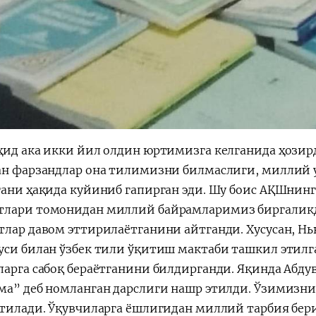
ҳид ака икки йил олдин юртимизга келганида ҳозир
ан фарзандлар она тилимизни билмаслиги, миллий 
гани ҳақида куйиниб гапирган эди. Шу боис АҚШнинг
лари томонидан миллий байрамларимиз биргаликд
тлар давом эттирилаётганини айтганди. Хусусан, 
уси билан ўзбек тили ўқитиш мактаби ташкил этилга
ларга сабоқ бераётганини билдирганди. Яқинда Абд
ма” деб номланган дарслиги нашр этилди. Ўзимизн
ўтилади. Ўқувчиларга ёшлигидан миллий тарбия бери