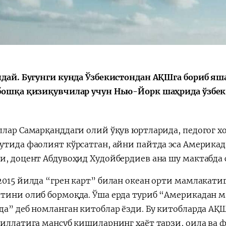
Қарор ва ижро
“Ўзбекистон – 
стратегияси
ндай. Бугунги кунда Ўзбекистондан АҚШга бориб яш
бошқа қизиқувчилар учун Нью-Йорк шаҳрида ўзбек
.
ллар Самарқанддаги олий ўқув юртларида, педогог
утида фаолият кўрсатган, айни пайтда эса Америка
и, доцент Абдувоҳид Худойбердиев ана шу мактабда 
2015 йилда “грен карт” билан океан орти мамлакатиг
тини олиб бормоқда. Ўша ерда туриб “Америкадан ма
да” деб номланган китоблар ёзди. Бу китобларда АҚ
миллатига мансуб кишиларнинг ҳаёт тарзи, оила ва 