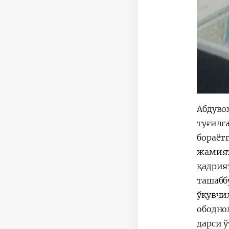
Абдуво
туғилг
бораёт
жамият
қадрия
ташабб
ўқувчи
ободно
дарси 