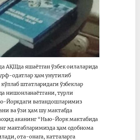
да АҚШда яшаётган ўзбек оилаларида
урф-одатлар ҳам унутилиб
 кўплаб штатларидаги ўзбеклар
а нишонланаётгани, турли
Нью-Йоркдаги ватандошларимиз
ни ва ўзи ҳам шу мактабда
увоҳид аканинг “Нью-Йорк мактабида
инг мактабларимизда ҳам одобнома
лади, ота-онага, катталарга