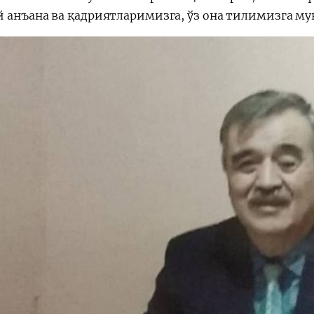
 анъана ва қадриятларимизга, ўз она тилимизга мун