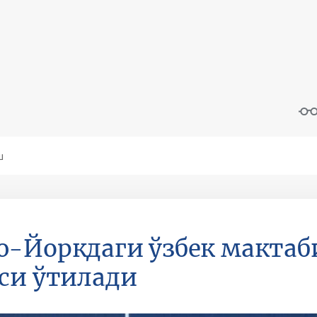
-Йоркдаги ўзбек мактаб
си ўтилади