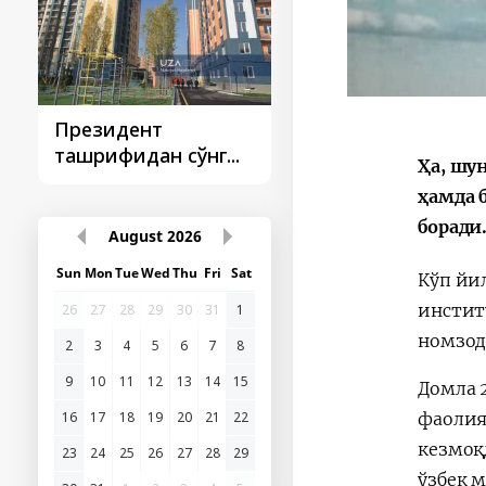
Президент
Президент
ташрифидан сўнг...
ташрифлари
Ҳа, шу
ҳамда 
боради
August
2026
Sun
Mon
Tue
Wed
Thu
Fri
Sat
Кўп йи
инстит
26
27
28
29
30
31
1
номзод
2
3
4
5
6
7
8
9
10
11
12
13
14
15
Домла 
16
17
18
19
20
21
22
фаолия
кезмоқ
23
24
25
26
27
28
29
ўзбек 