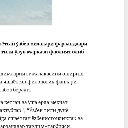
2030”
Президент Шавкат
2026 йил –
Мирзиёев
Маҳаллани
аётган ўзбек оилалари фарзандлари
раислигида
ривожланти
 тили ўқув маркази фаолият олиб
ўтказилган
жамиятни
видеоселектор
юксалтириш
йиғилишлари
 ходимларнинг малакасини ошириш
да яшаётган филология фанлари
сабоқ беради.
а кетган ва ўша ерда меҳнат
ктублар”, “Ўзбек тили дунё
Шда яшаётган ўзбекистонликлар ва
фарзандлар таълим-тарбияси,