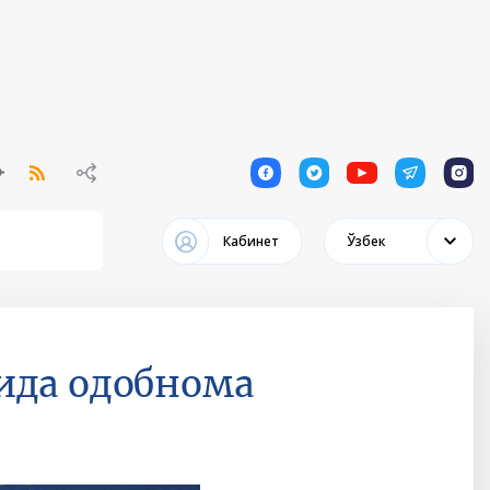
1
1
1
1
1
Кабинет
Ўзбек
ида одобнома