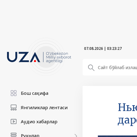
07.08.2026
|
03:23:29
Бош саҳифа
Нью
Янгиликлар лентаси
дар
Аудио хабарлар
Рукнлар