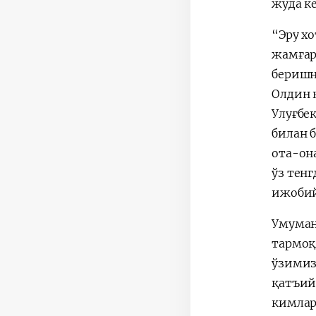
жуда к
“Эру х
жамғар
беришн
Олдин 
Улуғбе
билан 
ота-он
ўз тен
ижобий
Умуман
тармоқ
ўзимиз
қатъий
кимлар