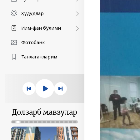
Ҳудудлар
Илм-фан бўлими
Фотобанк
Танлаганларим
Долзарб мавзулар