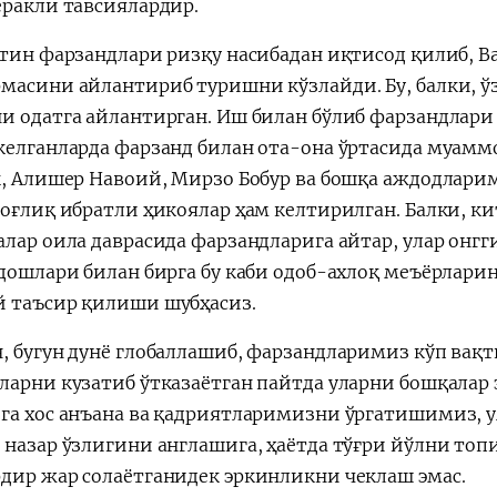
еракли тавсиялардир.
отин фарзандлари ризқу насибадан иқтисод қилиб, В
масини айлантириб туришни кўзлайди. Бу, балки, ў
и одатга айлантирган. Иш билан бўлиб фарзандлари
келганларда фарзанд билан ота-она ўртасида муамм
к, Алишер Навоий, Мирзо Бобур ва бошқа аждодлари
боғлиқ ибратли ҳикоялар ҳам келтирилган. Балки, к
алар оила даврасида фарзандларига айтар, улар онгг
гдошлари билан бирга бу каби одоб-ахлоқ меъёрлари
 таъсир қилиши шубҳасиз.
, бугун дунё глобаллашиб, фарзандларимиз кўп ва
ларни кузатиб ўтказаётган пайтда уларни бошқалар
га хос анъана ва қадриятларимизни ўргатишимиз, 
 назар ўзлигини англашига, ҳаётда тўғри йўлни топи
дир жар солаётганидек эркинликни чеклаш эмас.