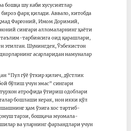
а бошқа шу каби хусусиятлар
бироз фарқ қилади. Аввало, китобда
ҳмад Фарғоний, Имом Доримий,
ноний сингари алломаларнинг ҳаёти
 таълим-тарбиясига оид қарашлари,
ён этилган. Шунингдек, Ўзбекистон
одкорларнинг асарларидан намуналар
н “Пул гўё ўткир қилич, дўстлик
бой бўлиш учун эмас” сингари
стурхон атрофида ўтириш одоблари
талар бошлаши керак, нон икки қўл
шашнинг ҳам ўзига хос тартиб-
урмуш тарзи, бошқача муомала-
ишилар ва уларнинг фарзандлари учун