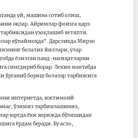
атанда уй, машина сотиб олиш,
зини оқлар. Айримлар фоизга қарз
 тарбиясидан узоқлашиб кетяпти.
олар кўпаймоқда”. Дарсликда Мирзо
мизнинг болалик йиллари, улар
итобда ёзилган панд-насиҳатларни
ига сингдириб борар. Лекин мактабда
ни ўрганиб бориш болалар тарбиясига
қтини интернетда, ижтимоий
 эмас, ўзимиз тарбиялашимиз,
улар юртда ёки хорижда бўлишидан
шига ёрдам беради. Бу асло,