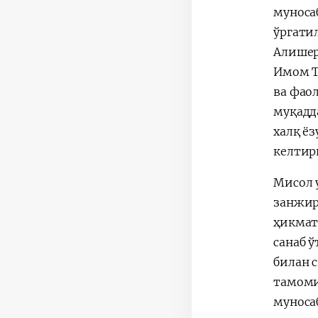
муноса
ўргати
Алишер
Имом Т
ва фао
муқадд
халқ ё
келтир
Мисол 
занжир
ҳикмат
санаб 
билан 
тамоми
муноса