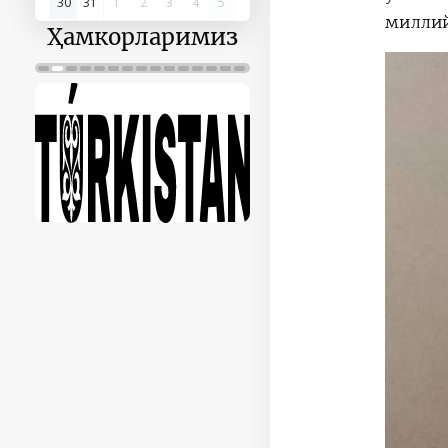
30
31
1
2
3
4
5
миллий
Ҳамкорларимиз