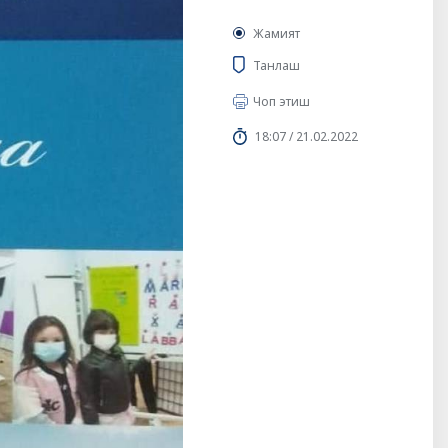
Жамият
Танлаш
Чоп этиш
18:07 / 21.02.2022