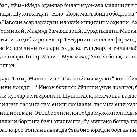
бат, кўча-кўйда одамлар билан муомала маданияти в
лади. Шу жиҳатдан “Нью-Йорк мактабида ободнома” 
 Навоий асарларидаги илоҳий ишқнинг моҳияти, А
ермизий, Маҳмуд Замахшарий, Бурҳониддин Марғи
лияти, соҳибқирон Амир Темурнинг оила ва фарзанд
ас Ислом дини ғоялари содда ва тушунарли тилда ба
зувчилари Тоҳир Малик, Муҳаммад Али ва бошқа иж
илган.
учун Тоҳир Маликнинг “Одамийлик мулки” китобида
ини кесади”, “Инсон бахтиёр бўлиши учун яралган, 
ли кўзлар келтирилган. Шунингдек, меҳмонда ва да
ўтилган: таомни кам ейиш фойдали, таомни ёши кат
синдирилади. Эътиборлиси, китобда муҳожирликда я
ллари борлиги баён этилганки, бу мутлақо бошқа т
бат қарор топган давлатда ўзга бир юртдан борган к