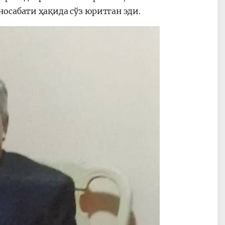
осабати ҳақида сўз юритган эди.