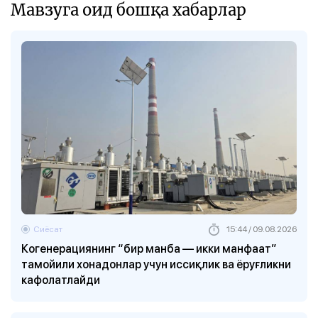
Мавзуга оид бошқа хабарлар
Сиёсат
15:44 / 09.08.2026
Когенерациянинг “бир манба — икки манфаат”
тамойили хонадонлар учун иссиқлик ва ёруғликни
кафолатлайди