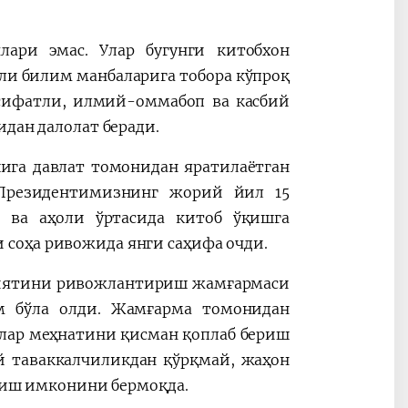
лари эмас. Улар бугунги китобхон
ли билим манбаларига тобора кўпроқ
 сифатли, илмий-оммабоп ва касбий
идан далолат беради.
ига давлат томонидан яратилаётган
 Президентимизнинг жорий йил 15
 ва аҳоли ўртасида китоб ўқишга
соҳа ривожида янги саҳифа очди.
ниятини ривожлантириш жамғармаси
ам бўла олди. Жамғарма томонидан
лар меҳнатини қисман қоплаб бериш
й таваккалчиликдан қўрқмай, жаҳон
ириш имконини бермоқда.