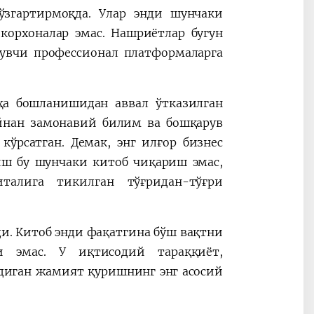
ўзгартирмоқда. Улар энди шунчаки
корхоналар эмас. Нашриётлар бугун
увчи профессионал платформаларга
ҳа бошланишидан аввал ўтказилган
айнан замонавий билим ва бошқарув
ўрсатган. Демак, энг илғор бизнес
ш бу шунчаки китоб чиқариш эмас,
алига тикилган тўғридан-тўғри
ди. Китоб энди фақатгина бўш вақтни
 эмас. У иқтисодий тараққиёт,
диган жамият қуришнинг энг асосий