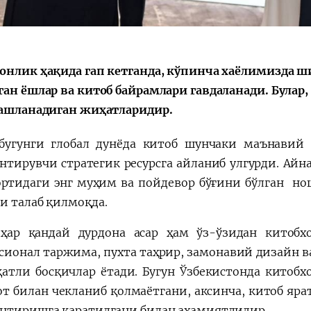
онлик ҳақида гап кетганда, кўпинча хаёлимизда ш
Қарор ва ижро
“Ўзбекистон – 
ган ёшлар ва китоб байрамлари гавдаланади. Булар,
стратегияси
ташланадиган жиҳатларидир.
бугунги глобал дунёда китоб шунчаки маънавий 
нтирувчи стратегик ресурсга айланиб улгурди. Айн
ортидаги энг муҳим ва пойдевор бўғини бўлган но
и талаб қилмоқда.
ҳар қандай дурдона асар ҳам ўз-ўзидан китобх
сионал таржима, пухта таҳрир, замонавий дизайн в
атли босқичлар ётади. Бугун Ўзбекистонда кито
от билан чекланиб қолмаётгани, аксинча, китоб я
нтиришга қаратилгани билан аҳамиятлидир.