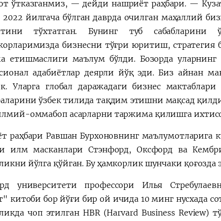
от ўтказганмиз, — дейди нашриёт раҳбари. — Куз
 2022 йилгача бўлган даврда очилган маҳаллий биз
ятини тўхтатган. Бунинг туб сабабларини ў
корларимизда бизнесни тўғри юритиш, стратегия б
а етишмаслиги маълум бўлди. Бозорда уларнинг
сионал адабиётлар деярли йўқ эди. Биз айнан 
к. Уларга глобал даражадаги бизнес мактаблари
аларини ўзбек тилида тақдим этишни мақсад қилдик
илмий-оммабоп асарларни таржима қилишга ихтис
т раҳбари Равшан Бурхоновнинг маълумотларига кўр
и илм масканлари Стэнфорд, Оксфорд ва Кембр
ликни йўлга қўйган. Бу ҳамкорлик шунчаки қоғозда 
рд университети профессори Илья Стребулаев
т" китоби бор йўғи бир ой ичида 10 минг нусхада со
ликда чоп этилган HBR (Harvard Business Review) 