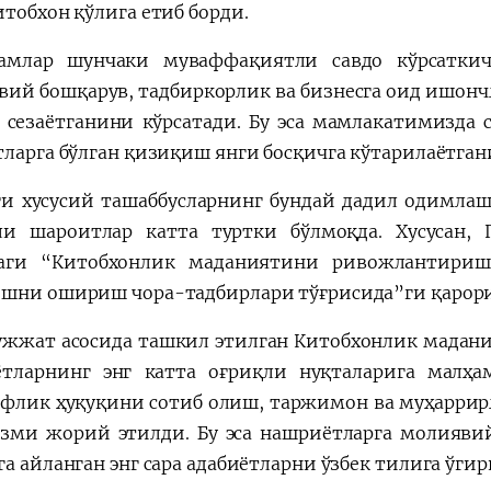
итобхон қўлига етиб борди.
амлар шунчаки муваффақиятли савдо кўрсаткич
вий бошқарув, тадбиркорлик ва бизнесга оид ишонч
 сезаётганини кўрсатади. Бу эса мамлакатимизда
тларга бўлган қизиқиш янги босқичга кўтарилаётган
ги хусусий ташаббусларнинг бундай дадил одимлаш
и шароитлар катта туртки бўлмоқда. Хусусан,
аги “Китобхонлик маданиятини ривожлантириш
шни ошириш чора-тадбирлари тўғрисида”ги қарори 
ужжат асосида ташкил этилган Китобхонлик мада
тларнинг энг катта оғриқли нуқталарига малҳ
флик ҳуқуқини сотиб олиш, таржимон ва муҳаррир
зми жорий этилди. Бу эса нашриётларга молияви
га айланган энг сара адабиётларни ўзбек тилига ўг