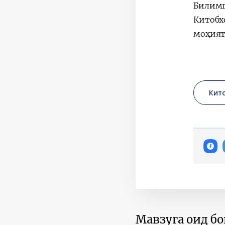
Билимг
Китобх
моҳият
Кит
Мавзуга оид б