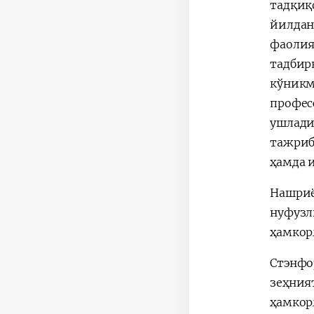
тадқиқ
йилдан
фаоли
тадбир
кўникм
профес
ушлади
тажриб
ҳамда 
Нашриё
нуфузл
ҳамкор
Стэнфо
зеҳния
ҳамкор