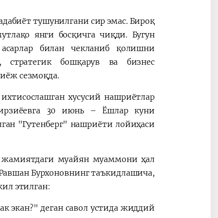
адабиёт тушунилгани сир эмас. Бироқ
утлақо янги босқичга чиқди. Бугун
 асарлар билан чекланиб қолишни
, стратегик бошқарув ва бизнес
иёж сезмоқда.
ихтисослашган хусусий нашриётлар
Мирзиёевга 30 июнь – Ёшлар куни
ган "Гутенберг" нашриёти лойиҳаси
и жамиятдаги муайян муаммони ҳал
Равшан Бурхоновнинг таъкидлашича,
кил этилган:
 экан?" деган савол устида жиддий