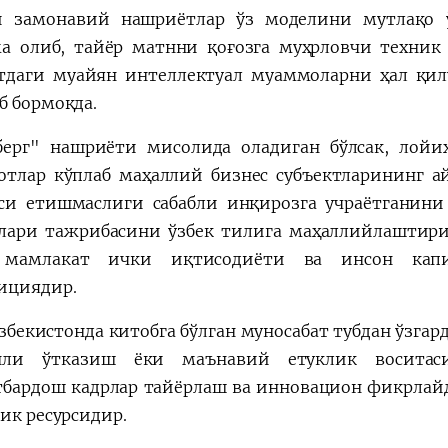
и замонавий нашриётлар ўз моделини мутлақо 
а олиб, тайёр матнни қоғозга муҳрловчи техник 
даги муайян интеллектуал муаммоларни ҳал қил
б бормоқда.
берг" нашриёти мисолида оладиган бўлсак, лойи
отлар кўплаб маҳаллий бизнес субъектларининг 
си етишмаслиги сабабли инқирозга учраётганини к
лари тажрибасини ўзбек тилига маҳаллийлаштири
 мамлакат ички иқтисодиёти ва инсон капит
ициядир.
Ўзбекистонда китобга бўлган муносабат тубдан ўзгар
нли ўтказиш ёки маънавий етуклик воситаси
тбардош кадрлар тайёрлаш ва инновацион фикрлай
гик ресурсидир.