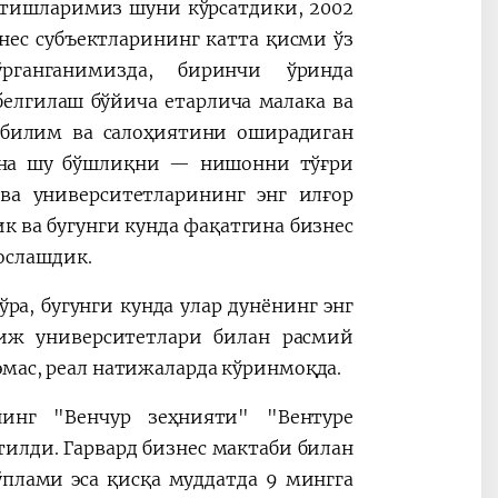
атишларимиз шуни кўрсатдики, 2002
нес субъектларининг катта қисми ўз
рганганимизда, биринчи ўринда
елгилаш бўйича етарлича малака ва
 билим ва салоҳиятини оширадиган
мана шу бўшлиқни — нишонни тўғри
 ва университетларининг энг илғор
 ва бугунги кунда фақатгина бизнес
ослашдик.
а, бугунги кунда улар дунёнинг энг
иж университетлари билан расмий
эмас, реал натижаларда кўринмоқда.
нинг "Венчур зеҳнияти" "Вентуре
тилди. Гарвард бизнес мактаби билан
тўплами эса қисқа муддатда 9 мингга