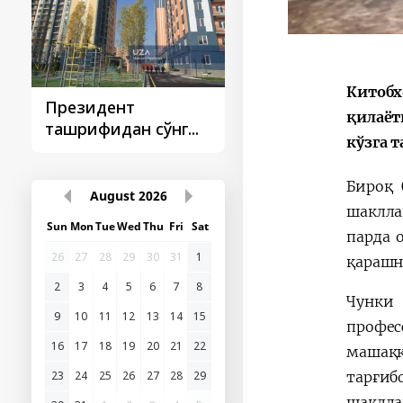
Китобх
Президент
Президент
қилаёт
ташрифидан сўнг...
ташрифлари
кўзга 
Бироқ 
August
2026
шаклла
Sun
Mon
Tue
Wed
Thu
Fri
Sat
парда 
26
27
28
29
30
31
1
қарашн
2
3
4
5
6
7
8
Чунки 
9
10
11
12
13
14
15
профес
16
17
18
19
20
21
22
машаққ
тарғиб
23
24
25
26
27
28
29
шаклла