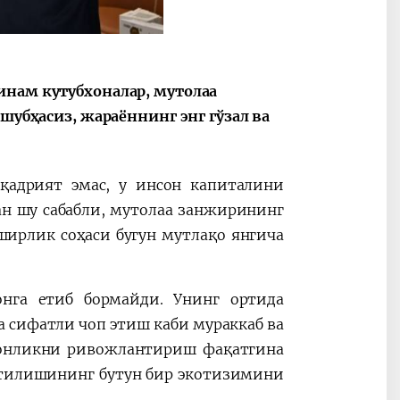
инам кутубхоналар, мутолаа
2030”
Президент Шавкат
2026 йил –
 шубҳасиз, жараённинг энг гўзал ва
Мирзиёев
Маҳаллани
раислигида
ривожланти
ўтказилган
жамиятни
қадрият эмас, у инсон капиталини
видеоселектор
юксалтириш
ан шу сабабли, мутолаа занжирининг
йиғилишлари
ширлик соҳаси бугун мутлақо янгича
онга етиб бормайди. Унинг ортида
а сифатли чоп этиш каби мураккаб ва
бхонликни ривожлантириш фақатгина
ратилишининг бутун бир экотизимини