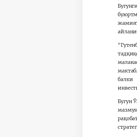
Бугунг
буюртм
жамият
айлани
"Гутен
тадқиқ
малака
мактаб
балки
инвест
Бугун 
мазму
рақоба
страте