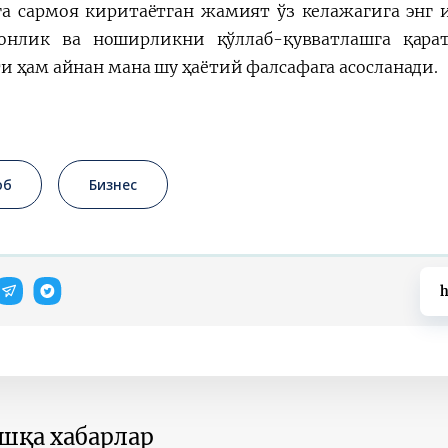
а сармоя киритаётган жамият ўз келажагига энг 
онлик ва ноширликни қўллаб-қувватлашга қарат
и ҳам айнан мана шу ҳаётий фалсафага асосланади.
об
Бизнес
h
ошқа хабарлар