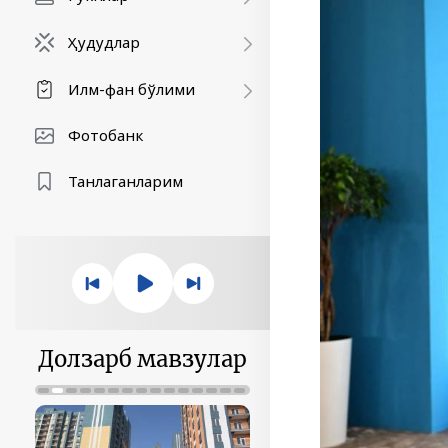
Ҳудудлар
Илм-фан бўлими
Фотобанк
Танлаганларим
Долзарб мавзулар