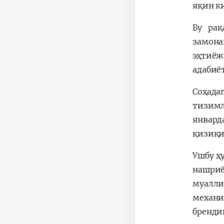
яқин к
Бу рақ
замона
эҳтиёж
адабиё
Соҳада
тизимл
январд
қизиқи
Ушбу ҳ
нашриё
муалли
механи
бренди