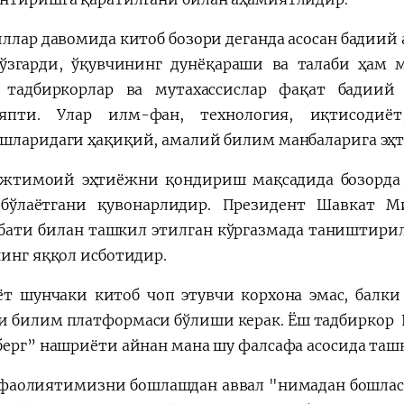
иллар давомида китоб бозори деганда асосан бадиий 
ўзгарди, ўқувчининг дунёқараши ва талаби ҳам м
 тадбиркорлар ва мутахассислар фақат бадиий
аяпти. Улар илм-фан, технология, иқтисодиёт
шларидаги ҳақиқий, амалий билим манбаларига эҳт
жтимоий эҳтиёжни қондириш мақсадида бозорда 
бўлаётгани қувонарлидир. Президент Шавкат 
бати билан ташкил этилган кўргазмада таништирил
нинг яққол исботидир.
т шунчаки китоб чоп этувчи корхона эмас, балк
и билим платформаси бўлиши керак. Ёш тадбиркор 
берг” нашриёти айнан мана шу фалсафа асосида таш
фаолиятимизни бошлашдан аввал "нимадан бошласак