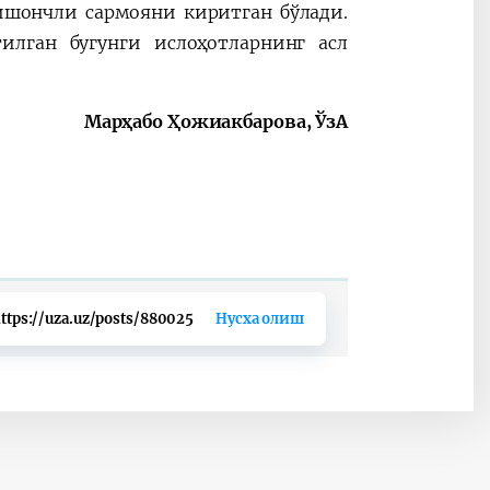
ишончли сармояни киритган бўлади.
илган бугунги ислоҳотларнинг асл
Марҳабо Ҳожиакбарова, ЎзА
ttps://uza.uz/posts/880025
Нусха олиш