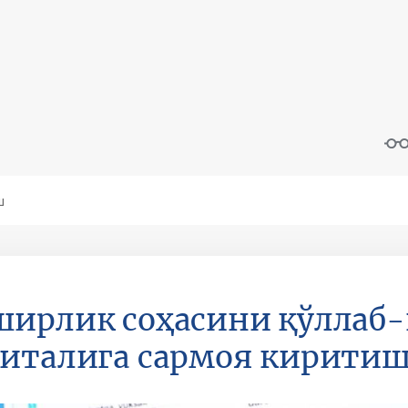
ирлик соҳасини қўллаб-
италига сармоя кирити