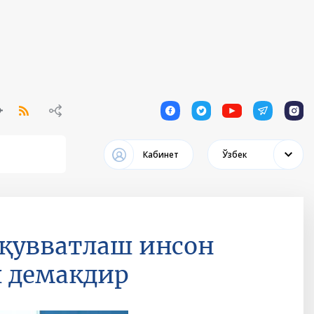
1
1
1
1
1
Кабинет
Ўзбек
қувватлаш инсон
ш демакдир