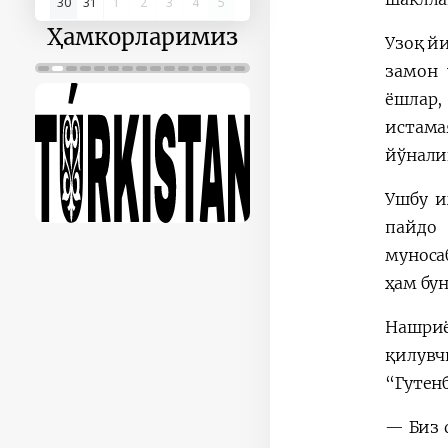
30
31
1
2
3
4
5
Ҳамкорларимиз
Узоқ й
замон 
ёшлар,
истам
йўнали
Ушбу и
пайдо 
муноса
ҳам бу
Нашриё
қилувч
“Гутен
— Биз 