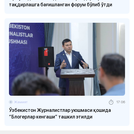
тақдирлашга бағишланган форум бўлиб ўтди
Жамият
17:06
Ўзбекистон Журналистлар уюшмаси қошида
“Блогерлар кенгаши” ташкил этилди