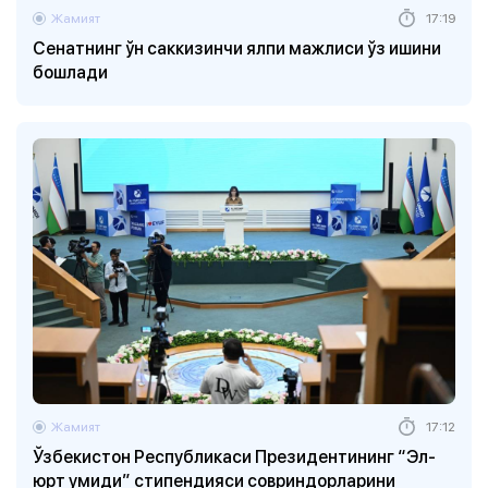
Жамият
17:19
Сенатнинг ўн саккизинчи ялпи мажлиси ўз ишини
бошлади
Жамият
17:12
Ўзбекистон Республикаси Президентининг “Эл-
юрт умиди” стипендияси совриндорларини