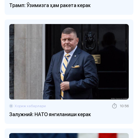
Трамп: Ўзимизга ҳам ракета керак
Хориж хабарлари
10:56
Залужний: НАТО янгиланиши керак