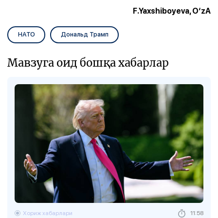
F.Yaxshiboyeva, O‘zA
НАТО
Дональд Трамп
Мавзуга оид бошқа хабарлар
Хориж хабарлари
11:58