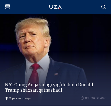
NATOning Anqaradagi yig‘ilishida Donald
Tramp shaxsan qatnashadi
Хориж хабарлари
11:16 / 04.06.2026