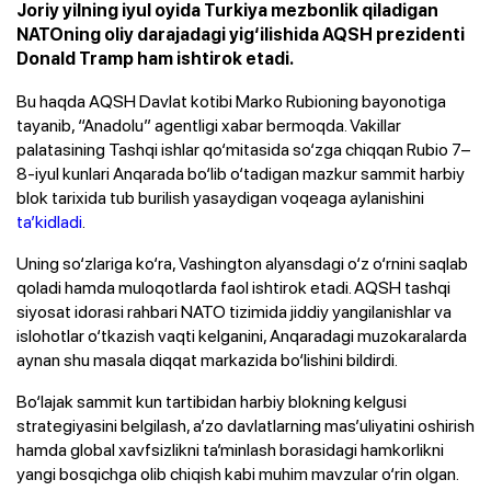
Joriy yilning iyul oyida Turkiya mezbonlik qiladigan
NATOning oliy darajadagi yig‘ilishida AQSH prezidenti
Donald Tramp ham ishtirok etadi.
Bu haqda AQSH Davlat kotibi Marko Rubioning bayonotiga
tayanib, “Anadolu” agentligi xabar bermoqda. Vakillar
palatasining Tashqi ishlar qo‘mitasida so‘zga chiqqan Rubio 7–
8-iyul kunlari Anqarada bo‘lib o‘tadigan mazkur sammit harbiy
blok tarixida tub burilish yasaydigan voqeaga aylanishini
ta’kidladi
.
Uning so‘zlariga ko‘ra, Vashington alyansdagi o‘z o‘rnini saqlab
qoladi hamda muloqotlarda faol ishtirok etadi. AQSH tashqi
siyosat idorasi rahbari NATO tizimida jiddiy yangilanishlar va
islohotlar o‘tkazish vaqti kelganini, Anqaradagi muzokaralarda
aynan shu masala diqqat markazida bo‘lishini bildirdi.
Bo‘lajak sammit kun tartibidan harbiy blokning kelgusi
strategiyasini belgilash, a’zo davlatlarning mas’uliyatini oshirish
hamda global xavfsizlikni ta’minlash borasidagi hamkorlikni
yangi bosqichga olib chiqish kabi muhim mavzular o‘rin olgan.