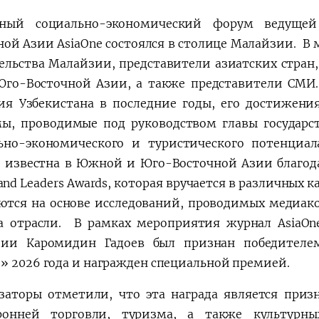
дный социально-экономический форум ведуще
ной Азии AsiaOne состоялся в столице Малайзии. В
ельства Малайзии, представители азиатских стран,
Юго-Восточной Азии, а также представители СМИ
ия Узбекистана в последние годы, его достижени
ы, проводимые под руководством главы государс
ьно-экономического и туристического потенциал
 известна в Южной и Юго-Восточной Азии благодар
 and Leaders Awards, которая вручается в различных
ются на основе исследований, проводимых медиако
а отрасли. В рамках мероприятия журнал AsiaOne
зии Каромидин Гадоев был признан победителе
» 2026 года и награжден специальной премией.
заторы отметили, что эта награда является приз
оронней торговли, туризма, а также культурн