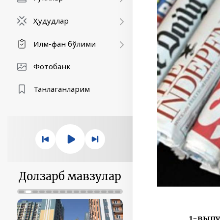
Ҳудудлар
Илм-фан бўлими
Фотобанк
Танлаганларим
Долзарб мавзулар
1-выпу