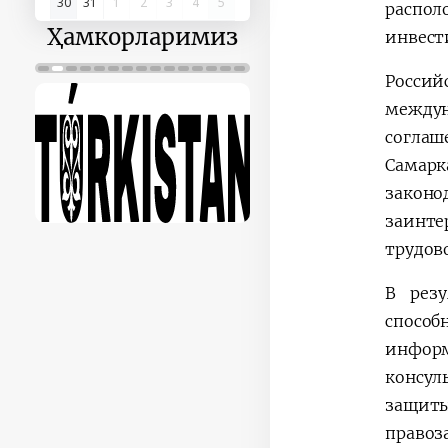
30
31
1
2
3
4
5
распо
Ҳамкорларимиз
инвест
Россий
между
соглаш
Самарк
законо
заинте
трудов
В резу
спосо
инфор
консул
защиты
право