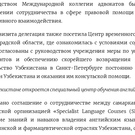
одством Международной коллегии адвокатов бы
ении сотрудничества в сфере правовой помощи
ивного взаимодействия.
 визита делегация также посетила Центр временног
радской области, где ознакомилась с условиями с
огласованы с руководством учреждения меры по 
ентов и обеспечению скорейшего возвращения 
ьство Узбекистана в Санкт-Петербурге постоянн
н Узбекистана и оказания им консульской помощи.
екистане откроется специальный центр обучения англи
ано соглашение о сотрудничестве между самарк
ской организацией «Specialist Language Courses 
ие знаний и навыков владения английским язы
нской и фармацевтической отраслях Узбекистана, 