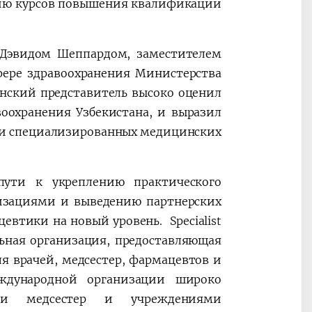
ию курсов повышения квалификации
с Дэвидом Шеппардом, заместителем
фере здравоохранения Министерства
анский представитель высоко оценил
оохранения Узбекистана, и выразил
 и специализированных медицинских
ути к укреплению практического
изациями и выведению партнерских
втики на новый уровень. Specialist
льная организация, предоставляющая
я врачей, медсестер, фармацевтов и
ждународной организации широко
ми медсестер и учреждениями