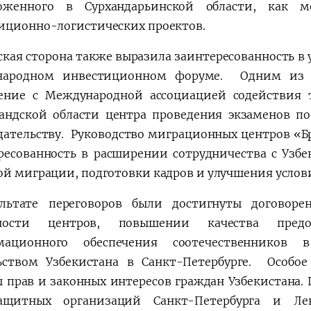
ложенного в Сурхандарьинской области, как м
иционно-логистических проектов.
ская сторона также выразила заинтересованность в
народном инвестиционном форуме. Одним из в
ение с Международной ассоциацией содействия
андской области центра проведения экзаменов по
дательству. Руководство миграционных центров «
ресованность в расширении сотрудничества с Узбе
ой миграции, подготовки кадров и улучшения услов
льтате переговоров были достигнуты договоре
бности центров, повышении качества пред
мационного обеспечения соотечественников 
ьством Узбекистана в Санкт-Петербурге. Особо
 прав и законных интересов граждан Узбекистана. 
защитных организаций Санкт-Петербурга и Ле