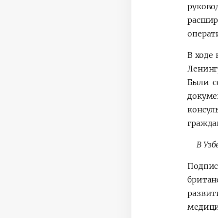
руков
расшир
операт
В ходе
Ленинг
Были с
докум
консул
гражда
В Узб
Подпис
британ
развит
медици