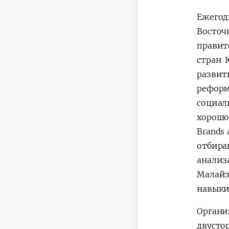
Ежего
Восточ
правит
стран 
развит
реформ
социал
хорошо
Brands
отбира
анализ
Малай
навыки
Органи
двуст