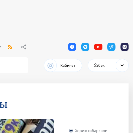
1
1
1
1
1
Кабинет
Ўзбек
сы
Хориж хабарлари