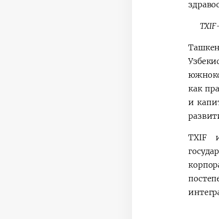
здравоо
TXIF
Ташке
Узбек
южноко
как пр
и капи
развит
TXIF 
госуда
корпо
постеп
интегр