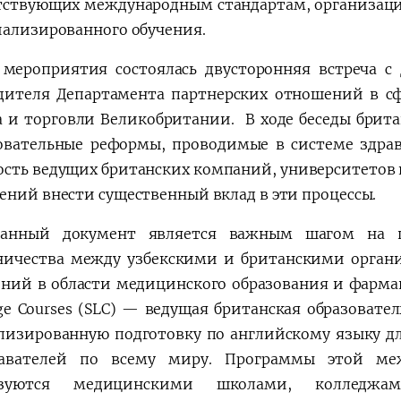
тствующих международным стандартам, организац
иализированного обучения.
 мероприятия состоялась двусторонняя встреча 
дителя Департамента партнерских отношений в с
а и торговли Великобритании. В ходе беседы брит
овательные реформы, проводимые в системе здрав
ость ведущих британских компаний, университетов
ений внести существенный вклад в эти процессы.
санный документ является важным шагом на п
ничества между узбекскими и британскими орган
ний в области медицинского образования и фармаце
ge Courses (SLC) — ведущая британская образовате
лизированную подготовку по английскому языку дл
давателей по всему миру. Программы этой ме
ьзуются медицинскими школами, колледжа