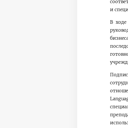
соотве
и спец
В ходе
руково
бизнес
послед
готовн
учрежд
Подпи
сотруд
отноше
Langua
специа
препо
испол