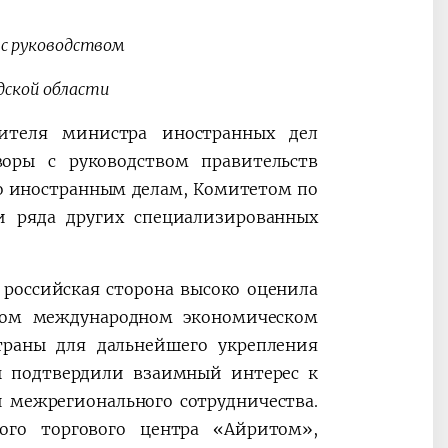
 с руководством
дской области
2030”
Президент Шавкат
2026 йил –
тителя министра иностранных дел
Мирзиёев
Маҳаллани
воры с руководством правительств
раислигида
ривожланти
ўтказилган
жамиятни
о иностранным делам, Комитетом по
видеоселектор
юксалтириш
и ряда других специализированных
йиғилишлари
 российская сторона высоко оценила
ском международном экономическом
траны для дальнейшего укрепления
ы подтвердили взаимный интерес к
 межрегионального сотрудничества.
ого торгового центра «Айритом»,