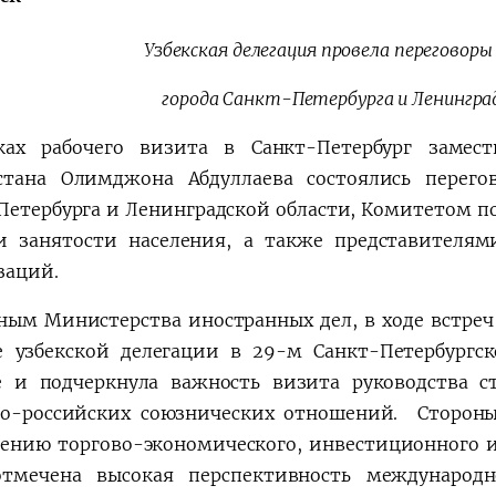
Узбекская делегация провела переговоры
города Санкт-Петербурга и Ленингра
Қарор ва ижро
“Ўзбекистон – 
ах рабочего визита в Санкт-Петербург замес
стратегияси
стана Олимджона Абдуллаева состоялись перего
Петербурга и Ленинградской области, Комитетом п
и занятости населения, а также представителям
заций.
ным Министерства иностранных дел, в ходе встреч
е узбекской делегации в 29-м Санкт-Петербург
 и подчеркнула важность визита руководства с
ко-российских союзнических отношений. Сторон
ению торгово-экономического, инвестиционного и
тмечена высокая перспективность международн