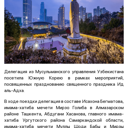
Делегация из Мусульманского управления Узбекистана
посетила Южную Корею в рамках мероприятий,
посвященных празднованию священного праздника Ид
аль-Адха.
В ходе поездки делегация в составе Исахона Бегматова,
имама-хатиба мечети Мирзо Голиба в Алмазарском
районе Ташкента, Абдугани Хасанова, главного имама-
хатиба Ургутского района Самаркандской области,
имама-хатиба мечети Муллы Шоди Бабы и Мирзы