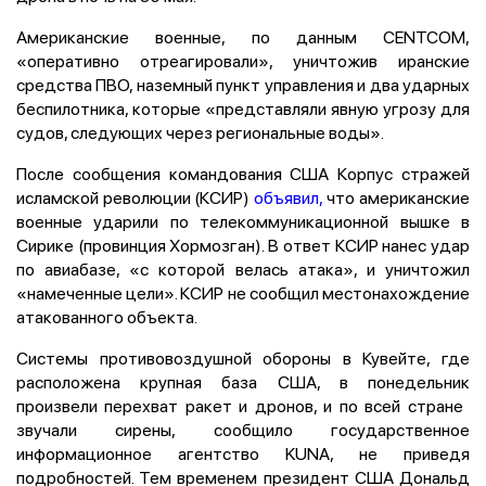
Американские военные, по данным CENTCOM,
«оперативно отреагировали», уничтожив иранские
средства ПВО, наземный пункт управления и два ударных
беспилотника, которые «представляли явную угрозу для
судов, следующих через региональные воды».
После сообщения командования США Корпус стражей
исламской революции (КСИР)
объявил,
что американские
военные ударили по телекоммуникационной вышке в
Сирике (провинция Хормозган). В ответ КСИР нанес удар
по авиабазе, «с которой велась атака», и уничтожил
«намеченные цели». КСИР не сообщил ​местонахождение
атакованного объекта.
Системы противовоздушной обороны в Кувейте, где
‌расположена крупная база США, в понедельник
произвели перехват ракет и дронов, и по всей стране ​
звучали сирены, ​сообщило государственное
информационное ‌агентство KUNA, не приведя
подробностей. Тем временем президент США ​Дональд