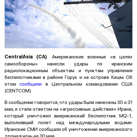
. Американские военные «в целях
CentralAsia (CA)
самообороны» нанесли удары по иранским
радиолокационным объектам и пунктам управления
беспилотниками в районе Горук и на острове Кешм. Об
этом
сообщили
в Центральном командовании США
(CENTCOM).
В сообщении говорится, что удары были нанесены 30 и 31
мая, и стали ответом на «агрессивные действия» Ирана,
который уничтожил американский беспилотник MQ-1,
выполнявший полет над международными водами.
Иранские СМИ сообщали об уничтожении американского
дрона в ночь на 30 мая.