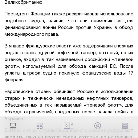
Великобританию.
Президент Франции также раскритиковал использование
подобных судов, заявив, что они применяются для
финансирования войны России против Украины в обход
международного права.
В январе французские власти уже задерживали в южных
водах страны другой нефтяной танкер, который, по их
оценке, входил в так называемый российский «теневой
флот», используемый для обхода санкций ЕС. После
уплаты штрафа судно покинуло французские воды 17
февраля.
Европейские страны обвиняют Россию в использовании
старых и технически ненадежных нефтяных танкеров,
объединенных в так называемый «теневой флот», для
обхода ограничений, введенных после начала войны в
Украине.
В связи с этим страны Европейского союза продолжают
вводить санкции против судов, которые, по их мнению,