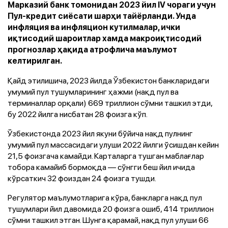
Марказий банк томонидан 2023 йил IV чораги учун
Пул-кредит сиёсати шарҳи тайёрланди. Унда
инфляция ва инфляцион кутилмалар, ички
иқтисодий шароитлар хамда макроиқтисодий
прогнозлар ҳақида атрофлича маълумот
келтирилган.
Қайд этилишича, 2023 йилда Ўзбекистон банкларидаги
умумий пул тушумларининг ҳажми (нақд пул ва
терминаллар орқали) 669 триллион сўмни ташкил этди,
бу 2022 йилга нисбатан 28 фоизга кўп.
Ўзбекистонда 2023 йил якуни бўйича нақд пулнинг
умумий пул массасидаги улуши 2022 йилги ўсишдан кейин
21,5 фоизгача камайди. Карталарга тушган маблағлар
тобора камайиб бормоқда — сўнгги беш йил ичида
кўрсаткич 32 фоиздан 24 фоизга тушди.
Регулятор маълумотларига кўра, банкларга нақд пул
тушумлари йил давомида 20 фоизга ошиб, 414 триллион
сўмни ташкил этган. Шунга қарамай, нақд пул улуши 66