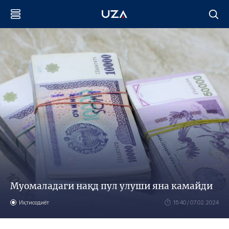
Муомаладаги нақд пул улуши яна камайди
Иқтисодиёт
15:40 / 07.02.2024