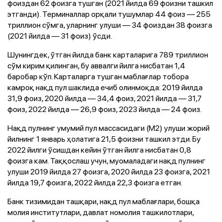
фоиздан 62 фоизга тушган (2021 йилда 69 фоизни ташкил
этганди). Терминаллар орқали тушумлар 44 фоиз — 255
триллион сўмга, уларнинг улуши — 34 фоиздан 38 фоизга
(2021 йилда — 31 фоиз) ўсди.
Шунингдек, ўтган йилда банк карталарига 789 триллион
сўм кирим қилинган, бу аввалги йилга нисбатан 1,4
баробар кўп. Карталарга тушган маблағлар тобора
камроқ нақд пул шаклида ечиб олинмоқда: 2019 йилда
31,9 фоиз, 2020 йилда — 34,4 фоиз, 2021 йилда — 31,7
фоиз, 2022 йилда — 26,9 фоиз, 2023 йилда — 24 фоиз.
Нақд пулнинг умумий пул массасидаги (М2) улуши жорий
йилнинг 1 январь ҳолатига 21,5 фоизни ташкил этди. Бу
2022 йилги ўсишдан кейин ўтган йилга нисбатан 0,8
фоизга кам. Таққослаш учун, муомаладаги нақд пулнинг
улуши 2019 йилда 27 фоизга, 2020 йилда 23 фоизга, 2021
йилда 19,7 фоизга, 2022 йилда 22,3 фоизга етган.
Банк тизимидан ташқари, нақд пул маблағлари, бошқа
молия институтлари, давлат номолия ташкилотлари,