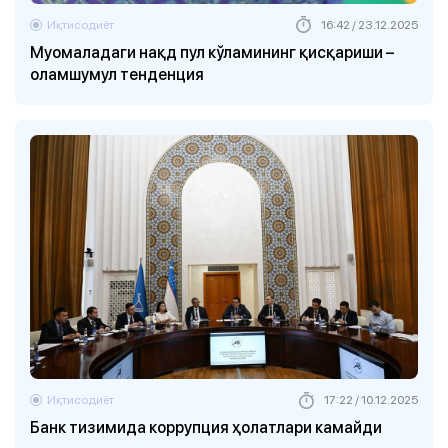
Иқтисодиёт
16:42 / 23.12.2025
Муомаладаги нақд пул кўламининг қисқариши –
оламшумул тенденция
Иқтисодиёт
17:22 / 10.12.2025
Банк тизимида коррупция ҳолатлари камайди