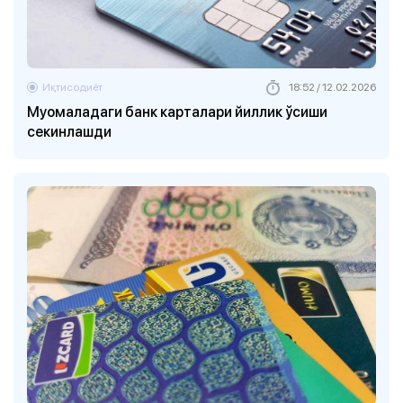
Иқтисодиёт
18:52 / 12.02.2026
Муомаладаги банк карталари йиллик ўсиши
секинлашди