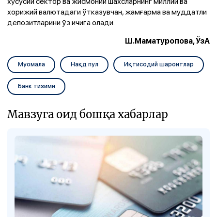
хусусий сектор ва жисмоний шахсларнинг миллий ва
хорижий валютадаги ўтказувчан, жамғарма ва муддатли
депозитларини ўз ичига олади.
Ш.Маматуропова, ЎзА
Муомала
Нақд пул
Иқтисодий шароитлар
Банк тизими
Мавзуга оид бошқа хабарлар