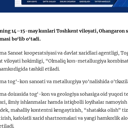
ilning 14–15-may kunlari Toshkent viloyati, Ohangaron s
Президент
Қарор ва ижро
masi bo‘lib o‘tadi.
.
ташрифлари
a Sanoat kooperatsiyasi va davlat xaridlari agentligi, Tog
t viloyati hokimligi, “Olmaliq kon-metallurgiya kombina
hamkorligida tashkil etiladi.
ma tog‘-kon sanoati va metallurgiya yo‘nalishida o‘tkazil
ma doirasida tog‘-kon va geologiya sohasiga oid yuqori t
ari, ilmiy ishlanmalar hamda istiqbolli loyihalar namoyish 
ek, mahalliy kontentni kengaytirish, “shatakka olish” tiz
tirish, kafolatli xarid shartnomalari va yangi hamkorlik al
tiladi.