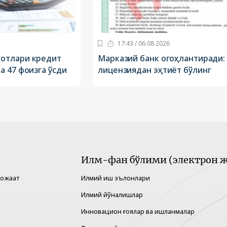
17:43 / 06.08.2026
отлари кредит
Марказий банк огоҳлантиради:
 47 фоизга ўсди
лицензиядан эҳтиёт бўлинг
Илм-фан бўлими (электрон ж
рожаат
Илмий иш эълонлари
Илмий йўналишлар
Инновацион ғоялар ва ишланмалар