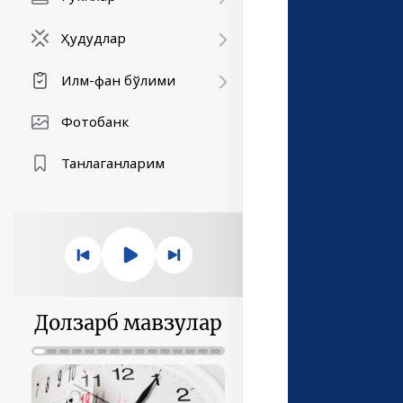
Ҳудудлар
Илм-фан бўлими
Фотобанк
Танлаганларим
Долзарб мавзулар