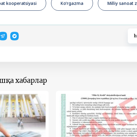
at kooperatsiyasi
Ko‘rgazma
Milliy sanoat z
h
ошқа хабарлар