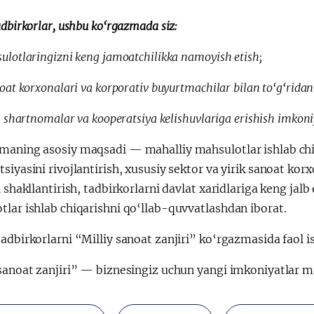
adbirkorlar, ushbu ko‘rgazmada siz:
ulotlaringizni keng jamoatchilikka namoyish etish;
noat korxonalari va korporativ buyurtmachilar bilan to‘g‘ridan
li shartnomalar va kooperatsiya kelishuvlariga erishish imkoni
maning asosiy maqsadi — mahalliy mahsulotlar ishlab chiq
siyasini rivojlantirish, xususiy sektor va yirik sanoat k
i shakllantirish, tadbirkorlarni davlat xaridlariga keng ja
lar ishlab chiqarishni qo‘llab-quvvatlashdan iborat.
adbirkorlarni “Milliy sanoat zanjiri” ko‘rgazmasida faol is
 sanoat zanjiri” — biznesingiz uchun yangi imkoniyatlar m