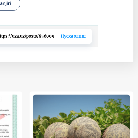
anjiri
ttps://uza.uz/posts/856009
Нусха олиш