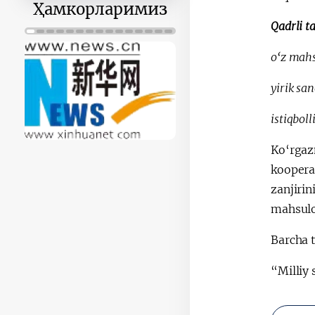
Ҳамкорларимиз
Qadrli t
o‘z mahs
yirik sa
istiqbol
Ko‘rgaz
kooperat
zanjirin
mahsulot
Barcha t
“Milliy