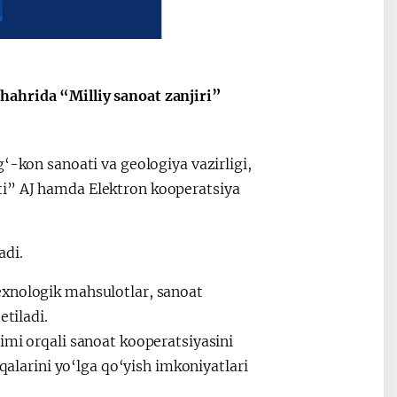
hahrida “Milliy sanoat zanjiri”
“Ўзбекистон – 2030”
Президент 
стратегияси
Мирзиёев
раислигида
‘-kon sanoati va geologiya vazirligi,
ўтказилган
видеоселект
ti” AJ hamda Elektron kooperatsiya
йиғилишлар
adi.
exnologik mahsulotlar, sanoat
etiladi.
imi orqali sanoat kooperatsiyasini
oqalarini yo‘lga qo‘yish imkoniyatlari