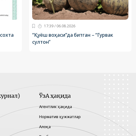
17:39 / 06.08.2026
 сохта
“Қуёш воҳаси”да битган – “Гурвак
султон”
урнал)
ЎзА ҳақида
Агентлик ҳақида
Норматив ҳужжатлар
Алоқа