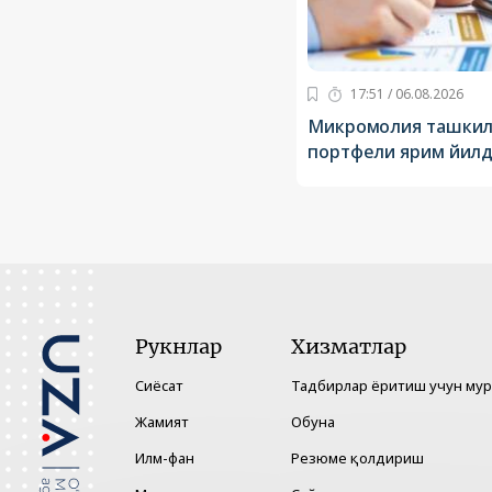
17:51 / 06.08.2026
Микромолия ташкил
портфели ярим йилда
Рукнлар
Хизматлар
Сиёсат
Тадбирлар ёритиш учун му
Жамият
Обуна
Илм-фан
Резюме қолдириш