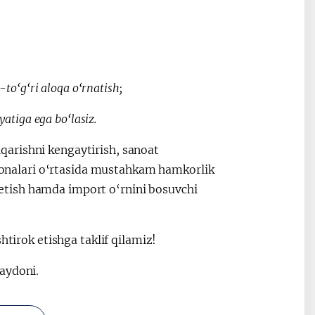
-to‘g‘ri aloqa o‘rnatish;
yatiga ega bo‘lasiz.
arishni kengaytirish, sanoat
orxonalari o‘rtasida mustahkam hamkorlik
lb etish hamda import o‘rnini bosuvchi
htirok etishga taklif qilamiz!
aydoni.