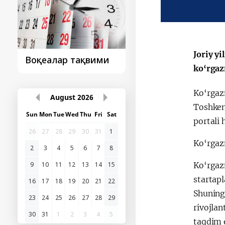
Joriy y
Воқеалар тақвими
Президент
ko‘rgaz
ташрифидан сўнг..
Ko‘rgazm
August
2026
Toshken
Sun
Mon
Tue
Wed
Thu
Fri
Sat
portali 
26
27
28
29
30
31
1
Ko‘rgaz
2
3
4
5
6
7
8
9
10
11
12
13
14
15
Ko‘rgaz
startapl
16
17
18
19
20
21
22
Shuningd
23
24
25
26
27
28
29
rivojlan
30
31
1
2
3
4
5
taqdim e