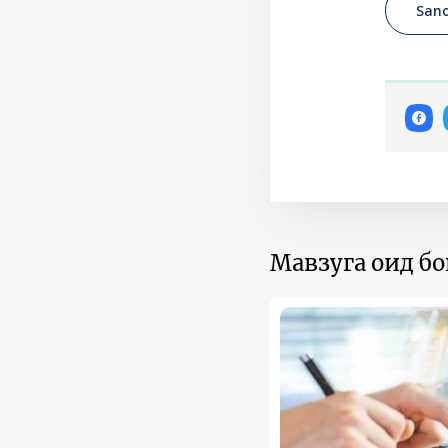
Sano
Мавзуга оид б