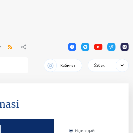
1
1
1
1
1
Кабинет
Ўзбек
masi
Иқтисодиёт