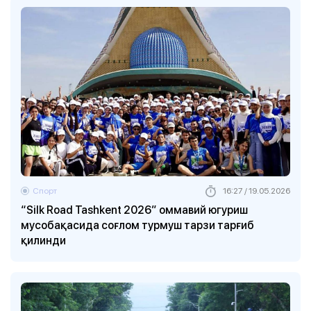
Спорт
16:27 / 19.05.2026
“Silk Road Tashkent 2026” оммавий югуриш
мусобақасида соғлом турмуш тарзи тарғиб
қилинди