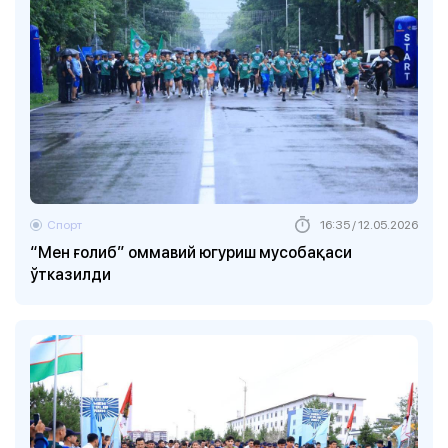
Спорт
16:35 / 12.05.2026
“Мен ғолиб” оммавий югуриш мусобақаси
ўтказилди