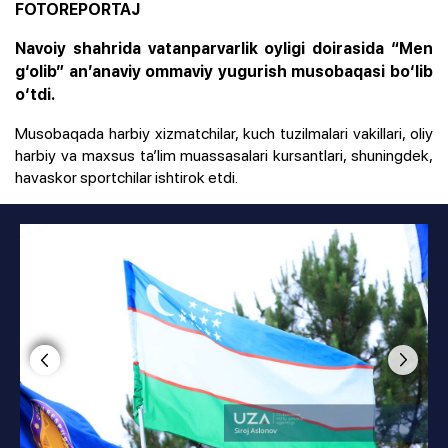
FOTOREPORTAJ
Navoiy shahrida vatanparvarlik oyligi doirasida “Men
g‘olib” an’anaviy ommaviy yugurish musobaqasi bo‘lib
o‘tdi.
Musobaqada harbiy xizmatchilar, kuch tuzilmalari vakillari, oliy
harbiy va maxsus ta’lim muassasalari kursantlari, shuningdek,
havaskor sportchilar ishtirok etdi.