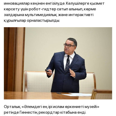
инновациялар кеңінен енгізілуде. Келушілерге қызмет
көрсету үшін робот-гидтер сатып алынып, көрме
залдарына мультимедиялық және интерактивті
құрылғылар орналастырылды.
Орталық «Әлемдегі ең ірі ислам өркениеті музейі»
ретінде Гиннестің рекордтар кітабына енді.