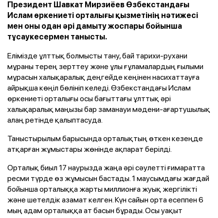
Президент Шавкат Мирзиёев Өзбекстандағы
Ислам өркениеті орталығы қызметінің нәтижесі
мен оны одан әрі дамыту жоспары бойынша
тұсаукесермен танысты.
Елімізде ұлттық болмысты тану, бай тарихи-рухани
мұраны терең зерттеу және ұлы ғұламалардың ғылыми
мұрасын халықаралық деңгейде кеңінен насихаттауға
айрықша көңіл бөлініп келеді. Өзбекстандағы Ислам
өркениеті орталығы осы бағыттағы ұлттық әрі
халықаралық маңызы бар заманауи мәдени-ағартушылық
алаң ретінде қалыптасуда.
Таныстырылым барысында орталықтың өткен кезеңде
атқарған жұмыстары жөнінде ақпарат берілді.
Орталық биыл 17 наурызда жаңа әрі сәулетті ғимаратта
ресми түрде өз жұмысын бастады. 1 маусымдағы жағдай
бойынша орталыққа жарты миллионға жуық жергілікті
және шетелдік азамат келген. Күн сайын орта есеппен 6
мың адам орталыққа ат басын бұрады. Осы уақыт