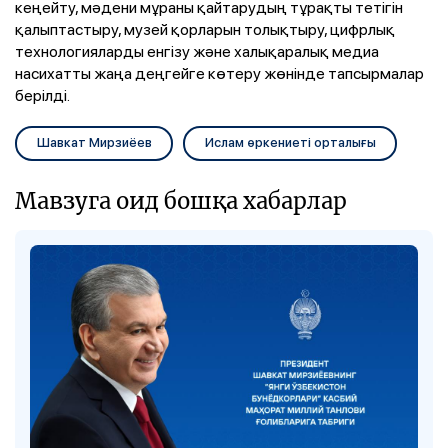
кеңейту, мәдени мұраны қайтарудың тұрақты тетігін
қалыптастыру, музей қорларын толықтыру, цифрлық
технологияларды енгізу және халықаралық медиа
насихатты жаңа деңгейге көтеру жөнінде тапсырмалар
берілді.
Шавкат Мирзиёев
Ислам өркениеті орталығы
Мавзуга оид бошқа хабарлар