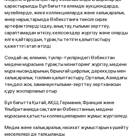
қарастырылды. Бұл бағытта әлемдік аукциондарда,
музейлерде, жеке коллекцияларда және халықаралық
өнер нарықтарында Өзбекстанға тиесілі сирек
артефактілерді іздеу, анықтау, ғылыми зерттеу,
сараптамадан өткізу, келіссөздер жүргізу және оларды
елге қайтарудың тұрақты тетігін қалыптастыру
қажеттігі атап өтілді.
Сондай-ақ әлемнің түкпір-түкпіріндегі Өзбекстан
мәдени мұрасына тұрақты мониторинг жүргізу, мәдени
мұра нысандарының бірыңғай цифрлық дерекқоры мен
халықаралық тізілімін қалыптастыру, Орталық Азиядағы
теңдесі жоқ заманауи ғылыми-зерттеу зертханасын
құру жоспарланып отыр.
Бұл бағытта Қытай, АҚШ, Германия, Франция және
Ұлыбританияда сақталған Өзбекстанның мәдени
мұрасына қатысты коллекциялармен жұмыс жүргізіледі.
Медиа және халықаралық насихат жұмыстарын күшейту
мәселелері де талқыланды.