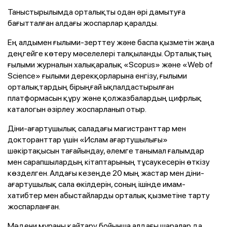
Таныстырылымда орталықты одан әрі дамытуға
бағытталған алдағы жоспарлар қаралды.
Ең алдымен ғылыми-зерттеу және баспа қызметін жаңа
деңгейге көтеру мәселелері талқыланды. Орталықтың
ғылыми журналын халықаралық «Scopus» және «Web of
Science» ғылыми дерекқорларына енгізу, ғылыми
орталықтардың бірыңғай ықпалдастырылған
платформасын құру және қолжазбалардың цифрлық
каталогын әзірлеу жоспарланып отыр.
Діни-ағартушылық саладағы магистранттар мен
докторанттар үшін «Ислам ағартушылығы»
шәкіртақысын тағайындау, әлемге танымал ғалымдар
мен сарапшылардың кітаптарының тұсаукесерін өткізу
көзделген. Алдағы кезеңде 20 мың жастар мен діни-
ағартушылық сала өкілдерін, соның ішінде имам-
хатибтер мен абыстайларды орталық қызметіне тарту
жоспарланған.
Мәдени мұраны қайтару бойынша алдағы шаралар да