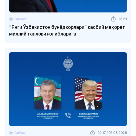
Сиёсат
18:51
“Янги Ўзбекистон бунёдкорлари” касбий маҳорат
миллий танлови ғолибларига
Сиёсат
19:17 / 07.08.2026