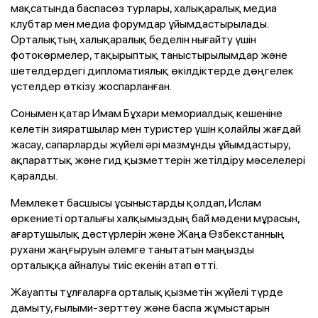
мақсатында баспасөз турлары, халықаралық медиа
клубтар мен медиа форумдар ұйымдастырылады.
Орталықтың халықаралық беделін нығайту үшін
фотокөрмелер, тақырыптық таныстырылымдар және
шетелдердегі дипломатиялық өкілдіктерде дөңгелек
үстелдер өткізу жоспарланған.
Сонымен қатар Имам Бұхари мемориалдық кешеніне
келетін зияратшылар мен туристер үшін қолайлы жағдай
жасау, сапарларды жүйелі әрі мазмұнды ұйымдастыру,
ақпараттық және гид қызметтерін жетілдіру мәселелері
қаралды.
Мемлекет басшысы ұсыныстарды қолдап, Ислам
өркениеті орталығы халқымыздың бай мәдени мұрасын,
ағартушылық дәстүрлерін және Жаңа Өзбекстанның
рухани жаңғыруын әлемге танытатын маңызды
орталыққа айналуы тиіс екенін атап өтті.
Жауапты тұлғаларға орталық қызметін жүйелі түрде
дамыту, ғылыми-зерттеу және баспа жұмыстарын