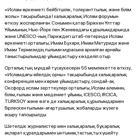
«Ислам өркениеті: бейбітшілік, толеранттылық және білім
жолы» тақырыбында І халықаралық Ислам форумын
өткізу жоспарланған. Сонымен қатар Біріккен Ұлттар
Ұйымының Нью-Йорк пен Женевадағы құрылымдарында
және UNESCО-ның Париждегі штаб-пәтерінде Ислам
өркениеті орталығы, Имам Бұхари, Имам Матуриди және
Имам Термизидің ғылыми мұрасына арналған арнайы
таныстырылымдар ұйымдастыру көзделіп отыр.
Орталықтың мұндай тұсаукесерін 55 мемлекетте өткізу,
«Исламдағы әйелдің орны» тақырыбында халықаралық
конференция мен көрме ұйымдастыру, сондай-ақ
Оксфорд ислам зерттеулері орталығы, Ислам әлемінің
білім, ғылым және мәдениет ұйымы, ICESCO, IRCICA,
TURKSOY және өзге де халықаралық құрылымдармен
бірлескен ғылыми-ағартушылық жобаларды жүзеге
асыру тапсырылды.
Шетелдік журналистер мен халықаралық бұқаралық
ақпарат құралдарымен ынтымақтастықты күшейту