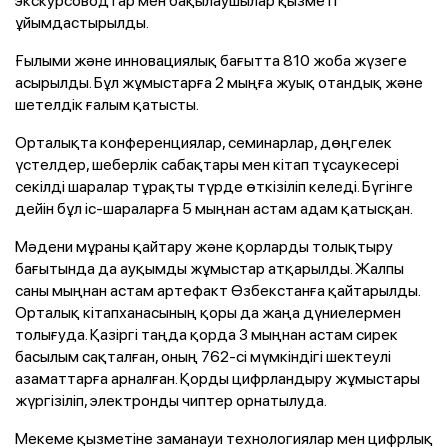
экскурсоводтар мен бақылаушылар қызметі
ұйымдастырылды.
Ғылыми және инновациялық бағытта 810 жоба жүзеге
асырылды. Бұл жұмыстарға 2 мыңға жуық отандық және
шетелдік ғалым қатысты.
Орталықта конференциялар, семинарлар, дөңгелек
үстелдер, шеберлік сабақтары мен кітап тұсаукесері
секілді шаралар тұрақты түрде өткізіліп келеді. Бүгінге
дейін бұл іс-шараларға 5 мыңнан астам адам қатысқан.
Мәдени мұраны қайтару және қорларды толықтыру
бағытында да ауқымды жұмыстар атқарылды. Жалпы
саны мыңнан астам артефакт Өзбекстанға қайтарылды.
Орталық кітапханасының қоры да жаңа дүниелермен
толығуда. Қазіргі таңда қорда 3 мыңнан астам сирек
басылым сақталған, оның 762-сі мүмкіндігі шектеулі
азаматтарға арналған. Қорды цифрландыру жұмыстары
жүргізіліп, электронды чиптер орнатылуда.
Мекеме қызметіне заманауи технологиялар мен цифрлық