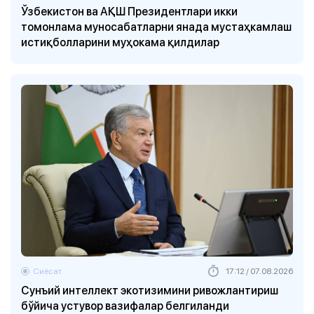
Ўзбекистон ва АҚШ Президентлари икки
томонлама муносабатларни янада мустаҳкамлаш
истиқболларини муҳокама қилдилар
Сиёсат
17:12 / 07.08.2026
Сунъий интеллект экотизимини ривожлантириш
бўйича устувор вазифалар белгиланди