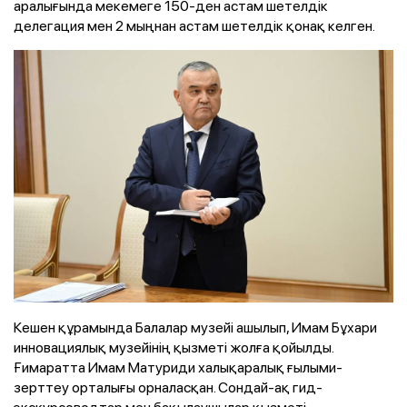
аралығында мекемеге 150-ден астам шетелдік
делегация мен 2 мыңнан астам шетелдік қонақ келген.
Кешен құрамында Балалар музейі ашылып, Имам Бұхари
инновациялық музейінің қызметі жолға қойылды.
Ғимаратта Имам Матуриди халықаралық ғылыми-
зерттеу орталығы орналасқан. Сондай-ақ гид-