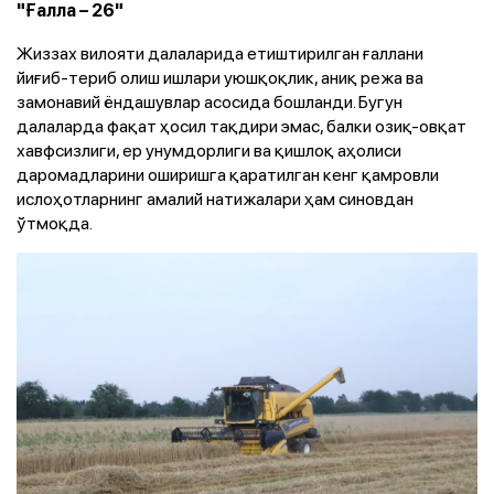
"Ғалла – 26"
Жиззах вилояти далаларида етиштирилган ғаллани
йиғиб-териб олиш ишлари уюшқоқлик, аниқ режа ва
замонавий ёндашувлар асосида бошланди. Бугун
далаларда фақат ҳосил тақдири эмас, балки озиқ-овқат
хавфсизлиги, ер унумдорлиги ва қишлоқ аҳолиси
даромадларини оширишга қаратилган кенг қамровли
ислоҳотларнинг амалий натижалари ҳам синовдан
ўтмоқда.