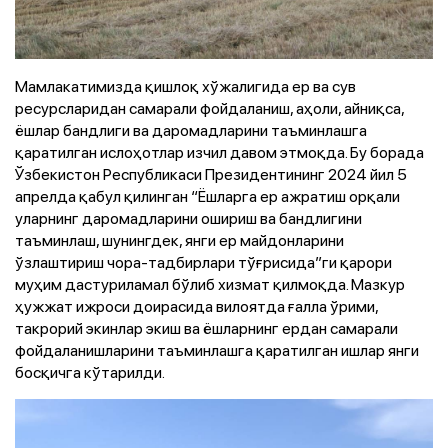
Мамлакатимизда қишлоқ хўжалигида ер ва сув
ресурсларидан самарали фойдаланиш, аҳоли, айниқса,
ёшлар бандлиги ва даромадларини таъминлашга
қаратилган ислоҳотлар изчил давом этмоқда. Бу борада
Ўзбекистон Республикаси Президентининг 2024 йил 5
апрелда қабул қилинган “Ёшларга ер ажратиш орқали
уларнинг даромадларини ошириш ва бандлигини
таъминлаш, шунингдек, янги ер майдонларини
ўзлаштириш чора-тадбирлари тўғрисида”ги қарори
муҳим дастуриламал бўлиб хизмат қилмоқда. Мазкур
ҳужжат ижроси доирасида вилоятда ғалла ўрими,
такрорий экинлар экиш ва ёшларнинг ердан самарали
фойдаланишларини таъминлашга қаратилган ишлар янги
босқичга кўтарилди.