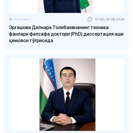
Илм-фан
21:06 / 07.08.2026
Эргашова Дилнара Толибаевнанинг техника
фанлари фалсафа доктори (PhD) диссертация иши
ҳимояси тўғрисида