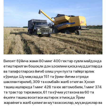
Вилоят бўйича жами 80 минг 400 гектар сувли майдонда
етиштирилган бошоқли дон ҳосилини қисқа муддатларда
ва талафотларсиз йиғиб олиш учун пухта тайёргарлик
кўрилди. Шу мақсадда 151 та ўрим-йиғим отряди
шакллантирилиб, 309 та комбайн жалб этилган. Ҳосил
ташиш ишларида 1 минг 428 та юк автомобили, 1 минг 374
та трактор тиркамаси, 61 та кўчма устахона ва 60 та
ёқилғи ташиш воситаси иштирок этмоқда. Ўрим
жараёнига жалб қилинган мутахассислар, муҳандислар ва