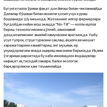
Бугунги ғалла ўрими фақат дон йиғиш билан чекланмайди.
Далалар бўшаши билан иккинчи ҳосил учун кураш
бошланади. Шу маънода, Жиззахнинг илғор фермерлари
буғдойдан кейин мош экишда “No-Till” — нолли ишлов
бериш технологиясини қўллаб, замонавий
деҳқончиликнинг амалий намунасини яратмоқда. Ушбу
усул тупроқ структурасини сақлаш, ёқилғи ва меҳнат
харажатларини камайтириш, энг муҳими, ер
унумдорлигини янада ошириш имконини бермоқда. Иқлим
ўзгариши шароитида бу каби инновацион ёндашувлар
нафақат иқтисодий самара, балки экологик
барқарорликни ҳам таъминлайди.