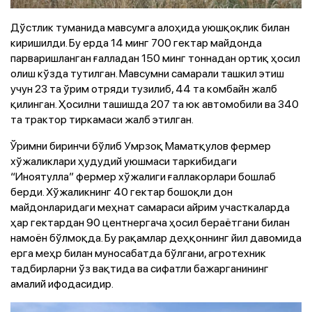
Дўстлик туманида мавсумга алоҳида уюшқоқлик билан
киришилди. Бу ерда 14 минг 700 гектар майдонда
парваришланган ғалладан 150 минг тоннадан ортиқ ҳосил
олиш кўзда тутилган. Мавсумни самарали ташкил этиш
учун 23 та ўрим отряди тузилиб, 44 та комбайн жалб
қилинган. Ҳосилни ташишда 207 та юк автомобили ва 340
та трактор тиркамаси жалб этилган.
Ўримни биринчи бўлиб Умрзоқ Маматқулов фермер
хўжаликлари ҳудудий уюшмаси таркибидаги
“Иноятулла” фермер хўжалиги ғаллакорлари бошлаб
берди. Хўжаликнинг 40 гектар бошоқли дон
майдонларидаги меҳнат самараси айрим участкаларда
ҳар гектардан 90 центнергача ҳосил бераётгани билан
намоён бўлмоқда. Бу рақамлар деҳқоннинг йил давомида
ерга меҳр билан муносабатда бўлгани, агротехник
тадбирларни ўз вақтида ва сифатли бажарганининг
амалий ифодасидир.