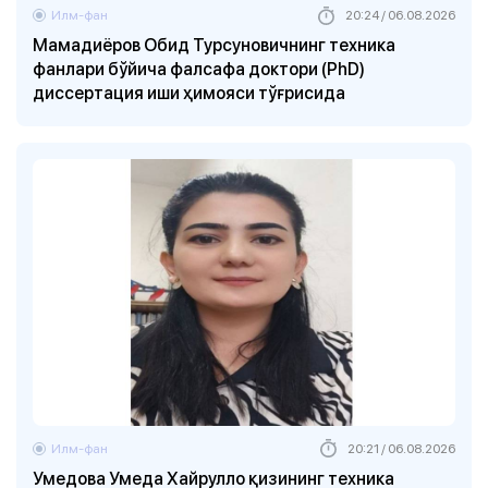
Илм-фан
20:24 / 06.08.2026
Мамадиёров Обид Турсуновичнинг техника
фанлари бўйича фалсафа доктори (PhD)
диссертация иши ҳимояси тўғрисида
Илм-фан
20:21 / 06.08.2026
Умедова Умеда Хайрулло қизининг техника