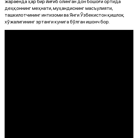
жараёнда ҳар бир йиғиб олинган дон бошоғи ортида
деҳқоннинг меҳнати, муҳандиснинг масъулияти,
ташкилотчининг интизоми ва Янги Ўзбекистон қишлоқ
хўжалигининг эртанги кунига бўлган ишонч бор.