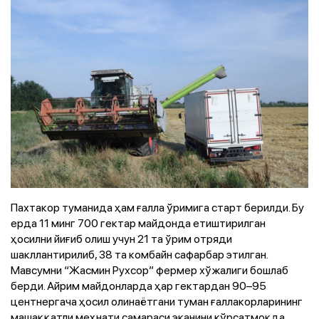
Пахтакор туманида ҳам ғалла ўримига старт берилди. Бу
ерда 11 минг 700 гектар майдонда етиштирилган
ҳосилни йиғиб олиш учун 21 та ўрим отряди
шакллантирилиб, 38 та комбайн сафарбар этилган.
Мавсумни “Жасмин Рухсор” фермер хўжалиги бошлаб
берди. Айрим майдонларда ҳар гектардан 90–95
центнергача ҳосил олинаётгани туман ғаллакорларининг
машаққатли меҳнати самараси эканини кўрсатмоқда.