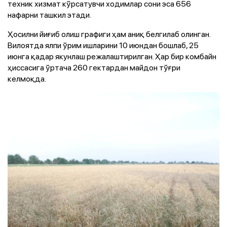
техник хизмат кўрсатувчи ходимлар сони эса 656
нафарни ташкил этади.
Ҳосилни йиғиб олиш графиги ҳам аниқ белгилаб олинган.
Вилоятда ялпи ўрим ишларини 10 июндан бошлаб, 25
июнга қадар якунлаш режалаштирилган. Ҳар бир комбайн
ҳиссасига ўртача 260 гектардан майдон тўғри
келмоқда.