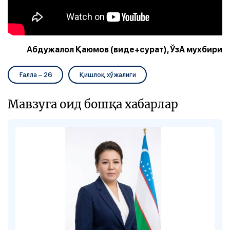
Абдужалол Қаюмов (виде+сурат), ЎзА мухбири
Ғалла – 26
Қишлоқ хўжалиги
Мавзуга оид бошқа хабарлар