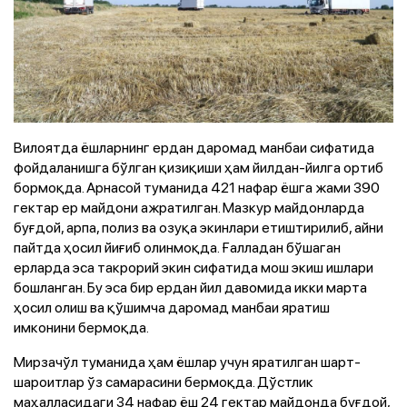
Вилоятда ёшларнинг ердан даромад манбаи сифатида
фойдаланишга бўлган қизиқиши ҳам йилдан-йилга ортиб
бормоқда. Арнасой туманида 421 нафар ёшга жами 390
гектар ер майдони ажратилган. Мазкур майдонларда
буғдой, арпа, полиз ва озуқа экинлари етиштирилиб, айни
пайтда ҳосил йиғиб олинмоқда. Ғалладан бўшаган
ерларда эса такрорий экин сифатида мош экиш ишлари
бошланган. Бу эса бир ердан йил давомида икки марта
ҳосил олиш ва қўшимча даромад манбаи яратиш
имконини бермоқда.
Мирзачўл туманида ҳам ёшлар учун яратилган шарт-
шароитлар ўз самарасини бермоқда. Дўстлик
маҳалласидаги 34 нафар ёш 24 гектар майдонда буғдой,