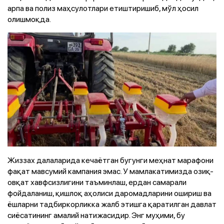
арпа ва полиз маҳсулотлари етиштиришиб, мўл ҳосил
олишмоқда.
Жиззах далаларида кечаётган бугунги меҳнат марафони
фақат мавсумий кампания эмас. У мамлакатимизда озиқ-
овқат хавфсизлигини таъминлаш, ердан самарали
фойдаланиш, қишлоқ аҳолиси даромадларини ошириш ва
ёшларни тадбиркорликка жалб этишга қаратилган давлат
сиёсатининг амалий натижасидир. Энг муҳими, бу