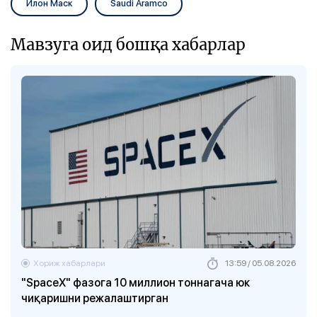
Илон Маск
Saudi Aramco
Мавзуга оид бошқа хабарлар
Хориж хабарлари
13:59 / 05.08.2026
"SpaceX" фазога 10 миллион тоннагача юк
чиқаришни режалаштирган