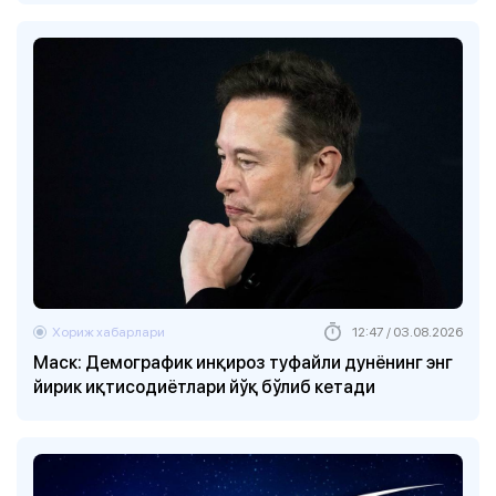
Хориж хабарлари
12:47 / 03.08.2026
Маск: Демографик инқироз туфайли дунёнинг энг
йирик иқтисодиётлари йўқ бўлиб кетади