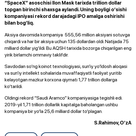
“SpaceX” asoschisi Ilon Mask tarixda trillion dollar
topgan birinchi shaxsga aylandi. Uning boyligi o‘sishi
kompaniyasi rekord darajadagi IPO amalga oshirishi
bilan bog‘liq.
Aksiya davomida kompaniya 555,56 million aksiyani sotuvga
chiqardi va har bir aksiya uchun 135 dollardan oldi. Natijada 75
milliard dollar yig‘ildi. Bu AQSH tarixida bozorga chiqarilgan eng
yirik birlamchi ommaviy taklifdir.
Savdodan so‘ng koinot texnologiyasi,
sun’iy
yo‘ldosh aloqasi
va sun’iy intellekt sohalarida muvaffaqiyatli faoliyat yuritib
kelayotgan mazkur korxona qiymati 1,77 trillion dollarga
ko‘tarildi.
Oldingi rekord “Saudi Aramco” kompaniyasiga tegishli edi.
2019-yil 1,71 trillion dollarlik kapitalga baholangan ushbu
kompaniya bir yo‘la 25,6 milliard dollar to‘plagan.
S.Rahimov, O‘zA