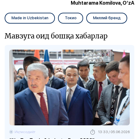
Muhtarama Komilova, O‘zA
Made in Uzbekistan
Токио
Миллий бренд
Мавзуга оид бошқа хабарлар
Иқтисодиёт
13:33 / 05.06.2026