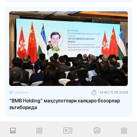
Жамият
14:41 / 11.05.2026
“BMB Holding” маҳсулотлари халқаро бозорлар
эътиборида