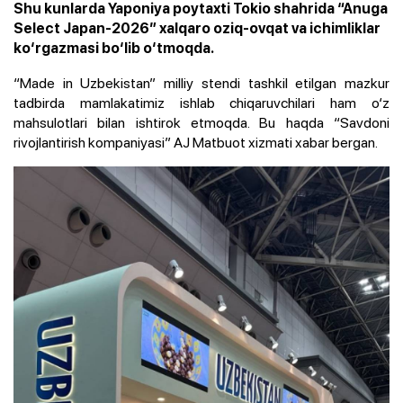
Shu kunlarda Yaponiya poytaxti Tokio shahrida “Anuga
Select Japan-2026” xalqaro oziq-ovqat va ichimliklar
ko‘rgazmasi bo‘lib o‘tmoqda.
“Made in Uzbekistan” milliy stendi tashkil etilgan mazkur
tadbirda mamlakatimiz ishlab chiqaruvchilari ham o‘z
mahsulotlari bilan ishtirok etmoqda. Bu haqda “Savdoni
rivojlantirish kompaniyasi” AJ Matbuot xizmati xabar bergan.