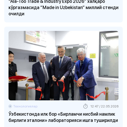
“Ala-Too Trade & Industry Expo 2026” халқаро
кўргазмасида “Made in Uzbekistan” миллий стенди
очилди
Технологиялар
12:47 / 22.05.2026
Ўзбекистонда илк бор «Бирламчи нисбий намлик
бирлиги эталони» лабораторияси ишга туширилди