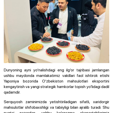
Dunyoning ayni yo‘nalishdagi eng ilg‘or tajribasi jamlangan
ushbu maydonda mamlakatimiz vakillari faol ishtirok etishi
Yaponiya bozorida O‘zbekiston mahsulotlari eksportini
kengaytirish va yangi strategik hamkorlar topish yo‘lidagi dadil
qadamdir.
Serquyosh zaminimizda yetishtiriladigan sifatli, xaridorgir
mahsulotlar shifobaxshligi va tabiiyligi bilan ajralib turadi. Shu
nuqtai nazardan, ushbu ko‘rgazma eksportchilarimiz