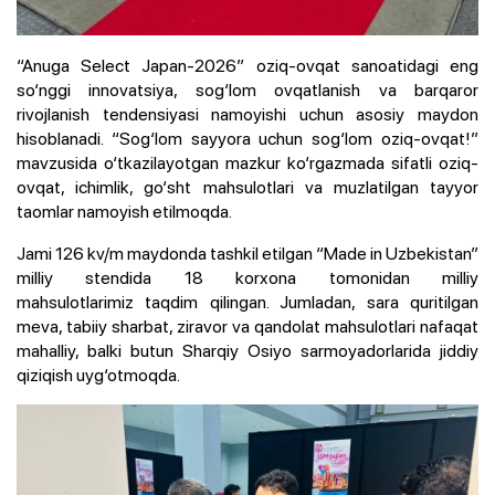
“Anuga Select Japan-2026” oziq-ovqat sanoatidagi eng
so‘nggi innovatsiya, sog‘lom ovqatlanish va barqaror
rivojlanish tendensiyasi namoyishi uchun asosiy maydon
hisoblanadi. “Sog‘lom sayyora uchun sog‘lom oziq-ovqat!”
mavzusida o‘tkazilayotgan mazkur ko‘rgazmada sifatli oziq-
ovqat, ichimlik, go‘sht mahsulotlari va muzlatilgan tayyor
taomlar namoyish etilmoqda.
Jami 126 kv/m maydonda tashkil etilgan “Made in Uzbekistan”
milliy stendida 18 korxona tomonidan milliy
mahsulotlarimiz taqdim qilingan. Jumladan, sara quritilgan
meva, tabiiy sharbat, ziravor va qandolat mahsulotlari nafaqat
mahalliy, balki butun Sharqiy Osiyo sarmoyadorlarida jiddiy
qiziqish uyg‘otmoqda.