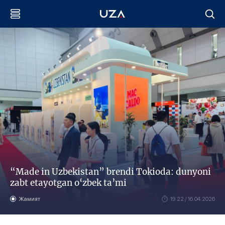
“Made in Uzbekistan” brendi Tokioda: dunyoni
zabt etayotgan o‘zbek ta’mi
Жамият
19:22 / 16.04.2026